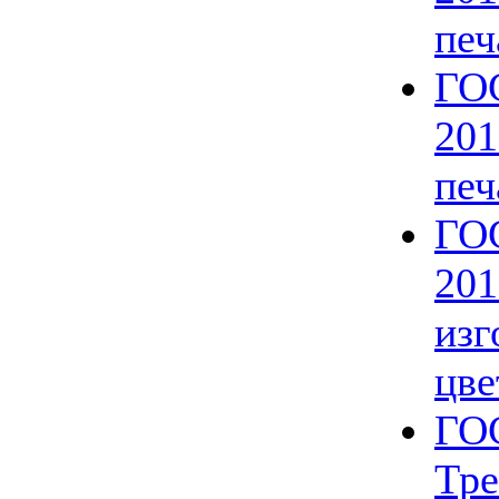
печ
ГОС
201
печ
ГОС
201
изг
цве
ГОС
Тре