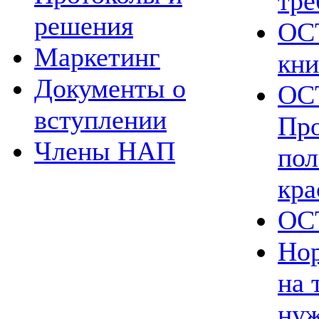
тре
решения
ОСТ
Маркетинг
кн
Документы о
ОСТ
вступлении
Про
Члены НАП
пол
кра
ОСТ
Нор
на 
нуж