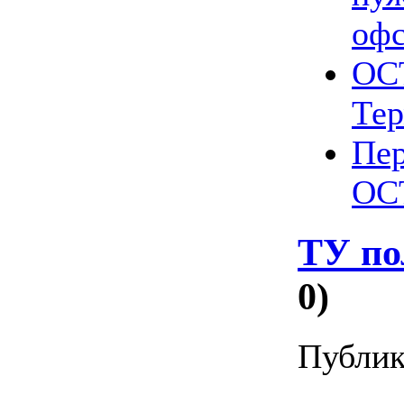
офс
ОСТ
Тер
Пер
ОС
ТУ по
0)
Публик