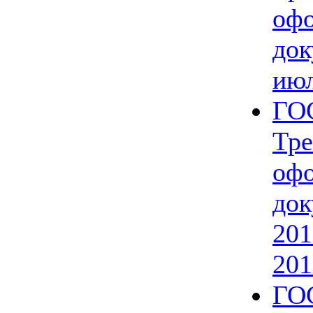
оф
док
июл
ГОС
Тре
оф
док
201
201
ГОС