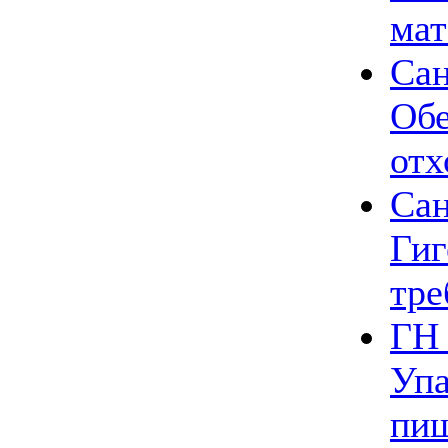
ма
Сан
Обе
отх
Сан
Гиг
тре
ГН 
Упа
пи