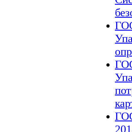
без
ГОС
Упа
опр
ГОС
Упа
пот
кар
ГОС
201