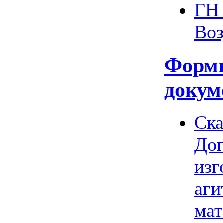
ГН 
Воз
Форм
докум
Ска
Дог
изг
аги
мат