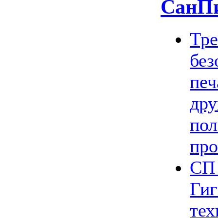
СанП
Тре
без
печ
дру
пол
пр
СП 
Гиг
тех