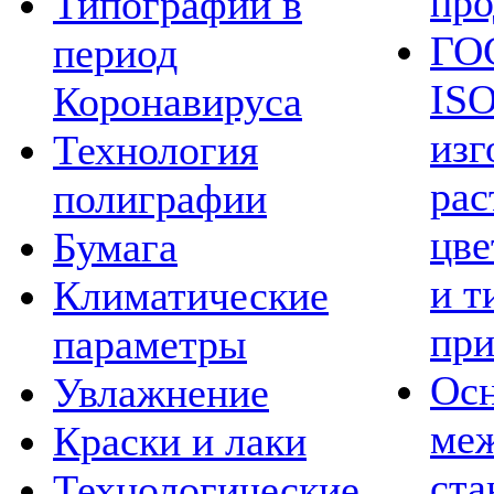
про
Типографии в
ГОС
период
ISO
Коронавируса
изг
Технология
рас
полиграфии
цве
Бумага
и т
Климатические
при
параметры
Ос
Увлажнение
ме
Краски и лаки
ста
Технологические