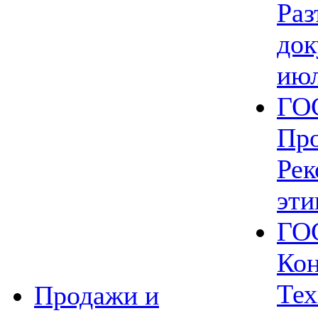
Раз
док
июл
ГОС
Пр
Рек
эти
ГОС
Кон
Тех
Продажи и