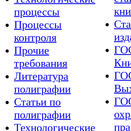
кни
процессы
Ста
Процессы
изд
контроля
ГОС
Прочие
Кн
требования
ГОС
Литература
Вых
полиграфии
ГОС
Статьи по
охр
полиграфии
пр
Технологические