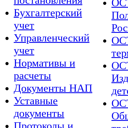
постановления
ОСТ
Бухгалтерский
Пол
учет
Рос
Управленческий
ОСТ
учет
тер
Нормативы и
ОСТ
расчеты
Изд
Документы НАП
дет
Уставные
ОСТ
документы
Общ
Протоколы и