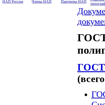
НАП России
Члены НАП
Партнеры НАП
типогра
Докуме
докуме
ГОСТ
поли
ГОСТ
(всего
ГОС
Сис