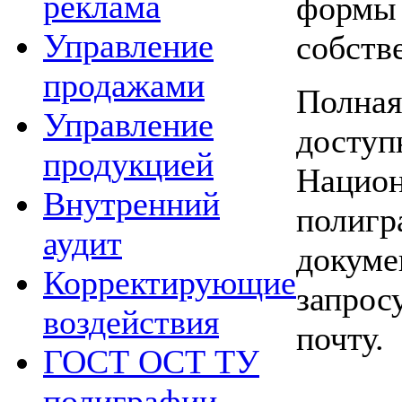
реклама
формы
Управление
собств
продажами
Полная
Управление
доступ
продукцией
Национ
Внутренний
полигр
аудит
докуме
Корректирующие
запрос
воздействия
почту.
ГОСТ ОСТ ТУ
полиграфии