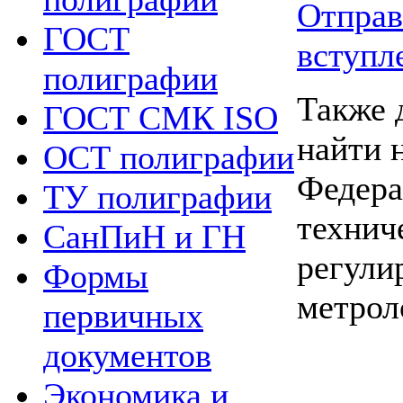
Отправ
ГОСТ
вступл
полиграфии
Также 
ГОСТ СМК ISO
найти 
ОСТ полиграфии
Федера
ТУ полиграфии
технич
СанПиН и ГН
регули
Формы
метрол
первичных
документов
Экономика и