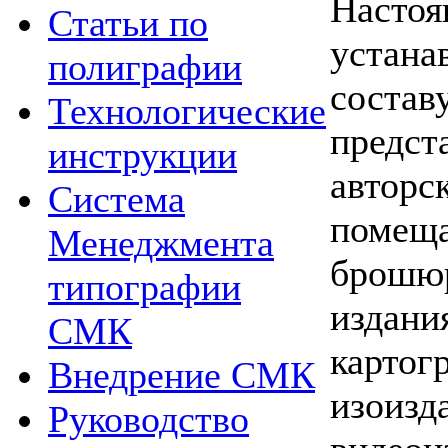
Настоя
Статьи по
устана
полиграфии
состав
Технологические
предст
инструкции
авторск
Система
помеща
Менеджмента
брошюр
типографии
издани
СМК
картог
Внедрение СМК
изоизда
Руководство