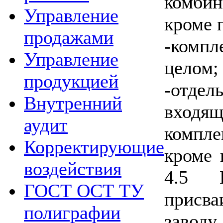
комбин
Управление
кроме 
продажами
-комп
Управление
целом;
продукцией
-отде
Внутренний
вход
аудит
компл
Корректирующие
кроме 
воздействия
4.5 
ГОСТ ОСТ ТУ
присва
полиграфии
завод