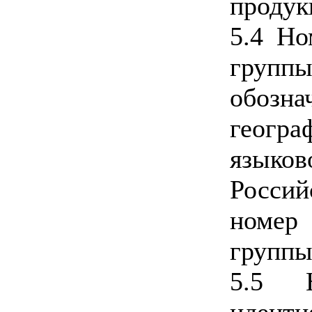
продук
5.4 Но
груп
обозна
геог
языко
Росси
номер
группы
5.5 Н
иденти