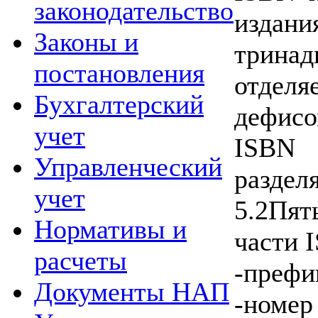
законодательство
издан
Законы и
трин
постановления
отделя
Бухгалтерский
дефис
учет
ISBN
Управленческий
раздел
учет
5.2Пя
Нормативы и
части 
расчеты
-префи
Документы НАП
-номе