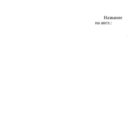
Название
на англ.: