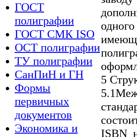
ГОСТ
допол
полиграфии
одного 
ГОСТ СМК ISO
име
ОСТ полиграфии
полигр
ТУ полиграфии
оформл
СанПиН и ГН
5 Стру
Формы
5.1Ме
первичных
станд
документов
состо
Экономика и
ISBN н