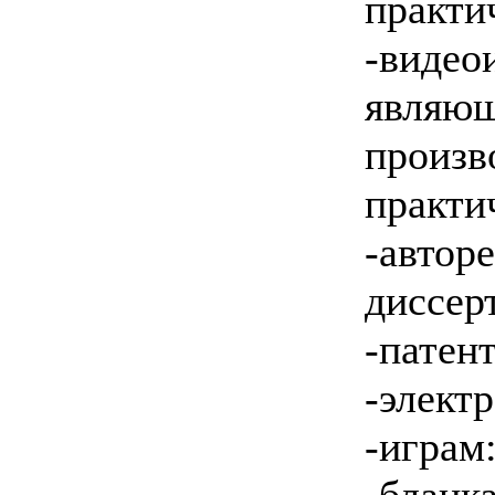
практи
-вид
являю
произв
практи
-автор
диссер
-патен
-элект
-играм
-бланк