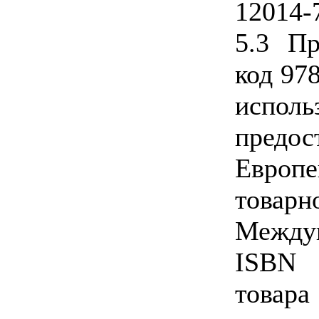
12014-
5.3 П
код 97
испол
предос
Европ
товар
Междун
ISBN 
тов