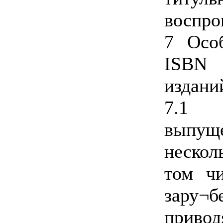
воспро
7 Особ
ISBN 
издани
7.1
выпущ
нескол
том чи
зару¬б
приво