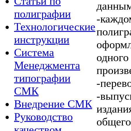
Статьи по
данным
полиграфии
-кажд
Технологические
полиг
инструкции
офор
Система
одного
Менеджмента
произв
типографии
-перев
СМК
-выпу
Внедрение СМК
издани
Руководство
общег
качеством