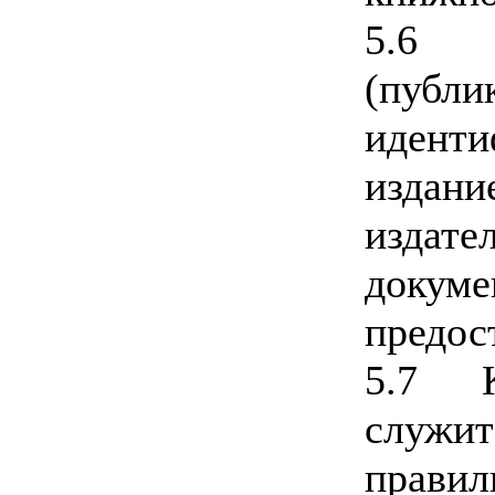
5.6 
(публи
иденти
издан
издат
док
предос
5.7 К
служ
прави