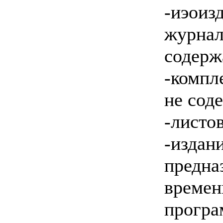
-иэои
журна
содерж
-компл
не сод
-листо
-издан
пред
време
прогр