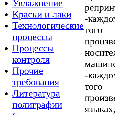
Увлажнение
реприн
Краски и лаки
-каждо
Технологические
того
процессы
произ
Процессы
носи
контроля
машино
Прочие
-каждо
требования
того
Литература
произ
полиграфии
язык