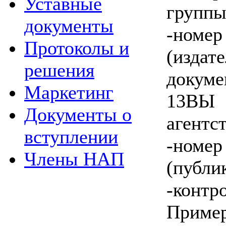
Уставные
группы
документы
-ном
Протоколы и
(издат
решения
докуме
Маркетинг
13ВЫ
Документы о
агентс
вступлении
-но
Члены НАП
(публи
-контр
Приме