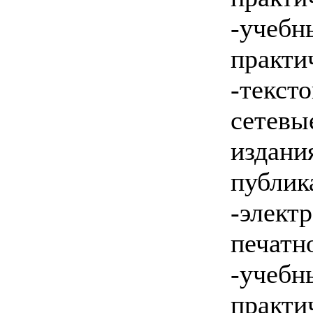
-учебн
практи
-текс
сете
издан
публик
-элек
печатн
-учебн
практи