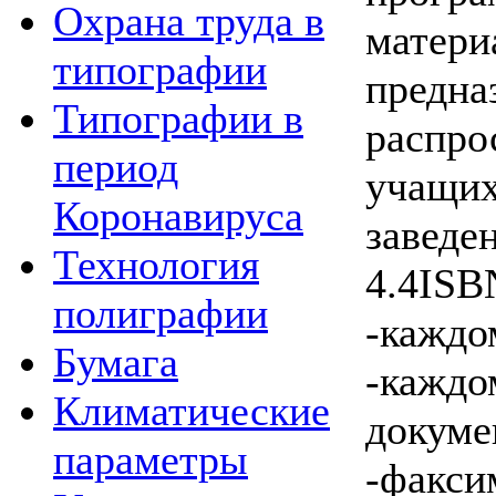
Охрана труда в
матери
типографии
пред
Типографии в
распр
период
учащих
Коронавируса
заведе
Технология
4.4ISB
полиграфии
-каждо
Бумага
-кажд
Климатические
докуме
параметры
-фак