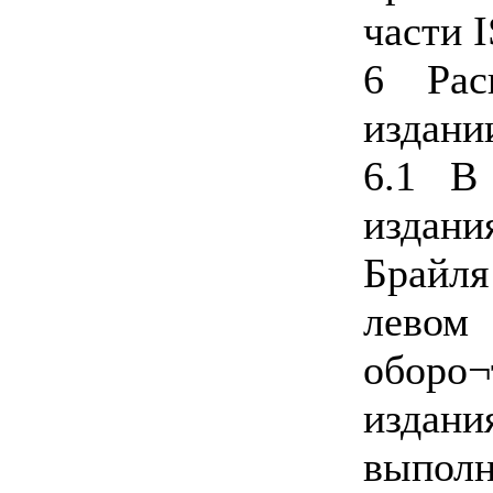
части 
6 Рас
издани
6.1 В
изда
Брайл
лево
оборо¬
изд
выпол