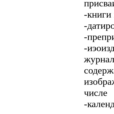
присва
-книги
-датир
-препр
-иэои
журн
соде
изобра
числе
-кале