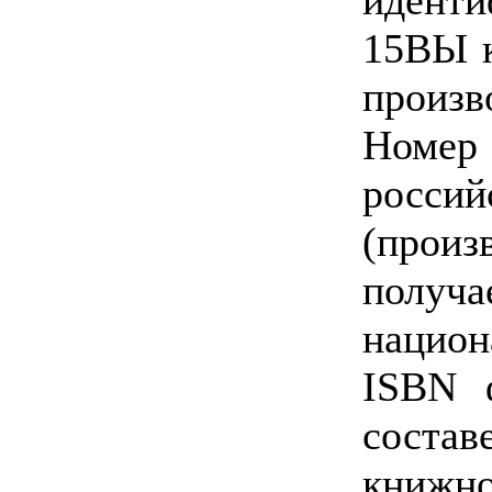
15ВЫ к
произв
Номе
росс
(произ
получ
нацио
ISBN 
сост
книжно