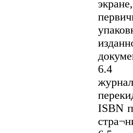
экране
перви
упако
изданн
докуме
6.4 
журн
перек
ISBN п
стра¬н