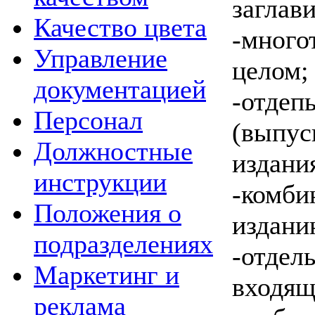
заглави
Качество цвета
-мног
Управление
целом;
документацией
-отд
Персонал
(выпу
Должностные
издани
инструкции
-комби
Положения о
издани
подразделениях
-отде
Маркетинг и
вход
реклама