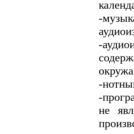
календ
-музы
аудиои
-аудио
содерж
окружа
-нотны
-прог
не яв
произв