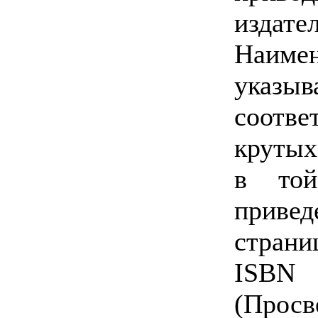
издате
Наиме
ука
соотв
крутых
в той
приве
страни
ISBN 
(Просв