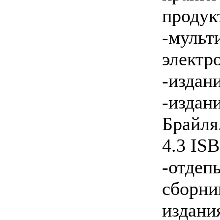
продук
-мульт
электр
-издан
-изд
Брайля
4.3 IS
-отдеп
сборн
издани