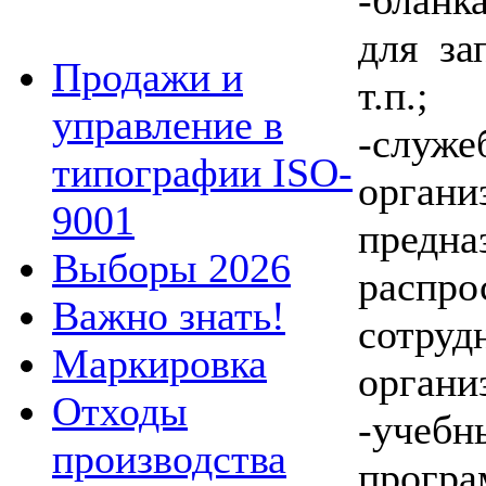
для за
Продажи и
т.п.;
управление в
-служ
типографии ISO-
органи
9001
пред
Выборы 2026
распр
Важно знать!
сотр
Маркировка
органи
Отходы
-уче
производства
програ