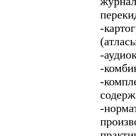
журн
переки
-карто
(атласы
-аудио
-комби
-комп
содерж
-норма
произв
практи