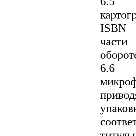
6.5
картог
ISBN 
части
оборот
6.6 
микр
приво
упако
соотве
титу