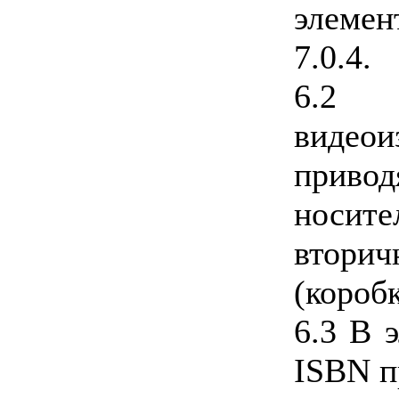
элемен
7.0.4.
6.2 
виде
приво
носит
втор
(короб
6.3 В 
ISBN п