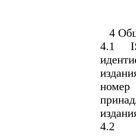
4 Об
4.1 I
идент
издан
номе
прина
издани
4.2 И