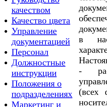
докум
качеством
обеспе
Качество цвета
докуме
Управление
в нас
документацией
характ
Персонал
Настоя
Должностные
- рас
инструкции
управ
Положения о
(всех 
подразделениях
носите
Маркетинг и