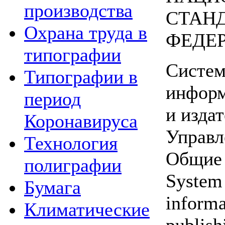
производства
СТАН
Охрана труда в
ФЕДЕ
типографии
Систем
Типографии в
информ
период
и издат
Коронавируса
Управл
Технология
Общие 
полиграфии
System 
Бумага
informa
Климатические
publish