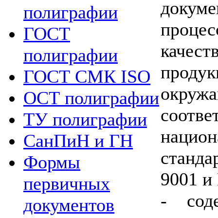
докум
полиграфии
проце
ГОСТ
качест
полиграфии
проду
ГОСТ СМК ISO
окру
ОСТ полиграфии
соо
ТУ полиграфии
нацио
СанПиН и ГН
станд
Формы
9001 и
первичных
- сод
документов