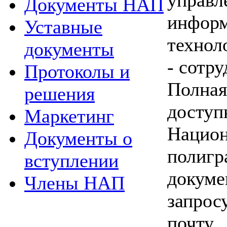
Документы НАП
инф
Уставные
технол
документы
- сотр
Протоколы и
Полная
решения
доступ
Маркетинг
Национ
Документы о
полигр
вступлении
докуме
Члены НАП
запрос
почту.