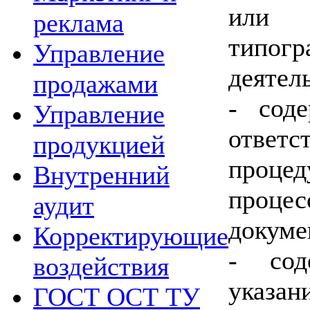
или
реклама
типогр
Управление
деятел
продажами
- сод
Управление
ответс
продукцией
проце
Внутренний
проце
аудит
докуме
Корректирующие
- сод
воздействия
указа
ГОСТ ОСТ ТУ