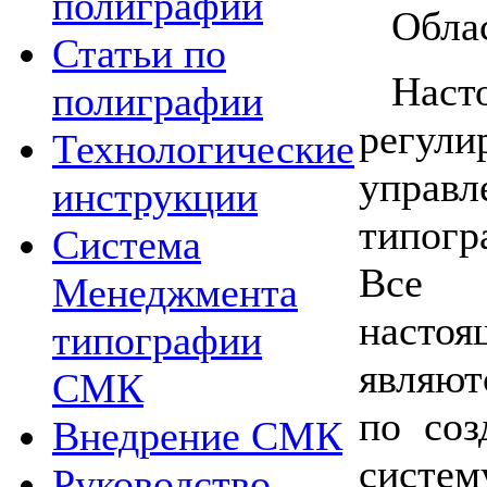
полиграфии
Обла
Статьи по
Нас
полиграфии
регу
Технологические
управ
инструкции
типогр
Система
Все 
Менеджмента
насто
типографии
являю
СМК
по соз
Внедрение СМК
систе
Руководство