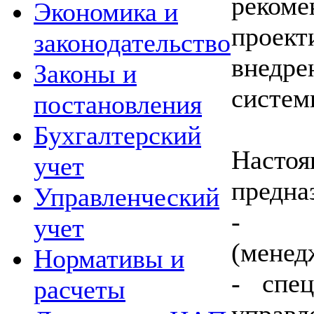
рек
Экономика и
прое
законодательство
внедр
Законы и
систем
постановления
Бухгалтерский
Наст
учет
предна
Управленческий
- р
учет
(менед
Нормативы и
- спец
расчеты
управ