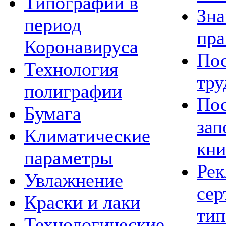
Типографии в
Зна
период
пра
Коронавируса
Пос
Технология
тру
полиграфии
Пос
Бумага
зап
Климатические
кн
параметры
Рек
Увлажнение
сер
Краски и лаки
тип
Технологические