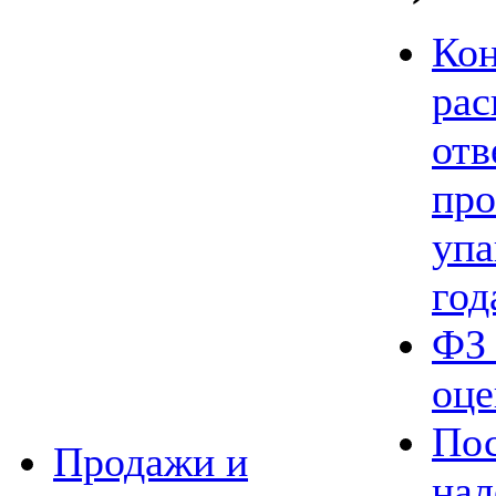
Ко
ра
отв
про
упа
год
ФЗ 
оце
По
Продажи и
нал