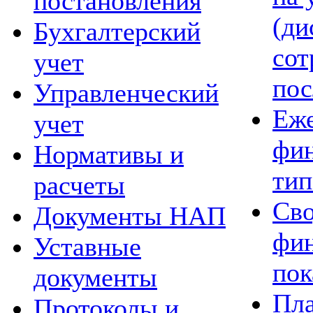
постановления
(ди
Бухгалтерский
сот
учет
пос
Управленческий
Еж
учет
фин
Нормативы и
тип
расчеты
Сво
Документы НАП
фи
Уставные
пок
документы
Пла
Протоколы и