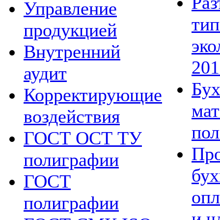
Раз
Управление
тип
продукцией
эко
Внутренний
201
аудит
Бух
Корректирующие
мат
воздействия
по
ГОСТ ОСТ ТУ
Про
полиграфии
бух
ГОСТ
опл
полиграфии
и ч