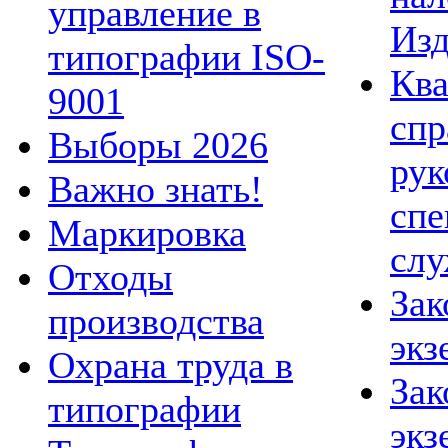
управление в
Изд
типографии ISO-
Кв
9001
спр
Выборы 2026
рук
Важно знать!
спе
Маркировка
сл
Отходы
Зак
производства
экз
Охрана труда в
Зак
типографии
экз