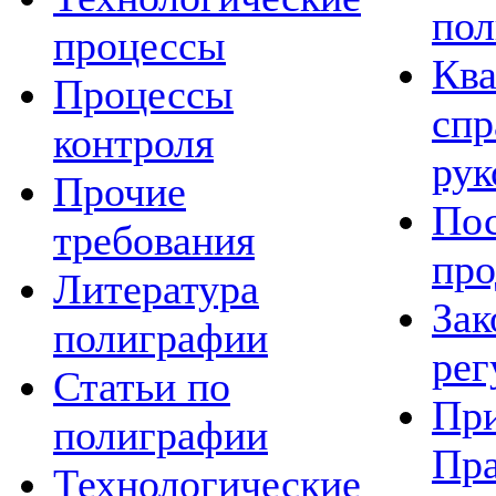
пол
процессы
Кв
Процессы
спр
контроля
рук
Прочие
Пос
требования
про
Литература
Зак
полиграфии
рег
Статьи по
Пр
полиграфии
Пра
Технологические