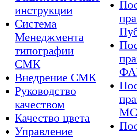
Пос
инструкции
пра
Система
Пу
Менеджмента
Пос
типографии
пра
СМК
ФА
Внедрение СМК
Пос
Руководство
пра
качеством
МС
Качество цвета
Пос
Управление