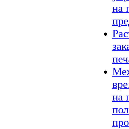
на 
пре
Рас
зак
печ
Ме
вре
на 
пол
про