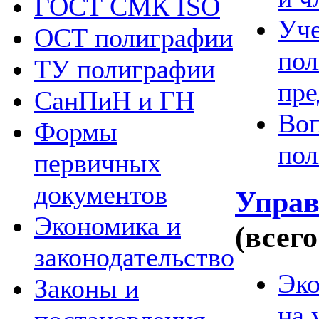
ГОСТ СМК ISO
Уче
ОСТ полиграфии
пол
ТУ полиграфии
пре
СанПиН и ГН
Воп
Формы
по
первичных
документов
Управ
Экономика и
(всего
законодательство
Эко
Законы и
на 