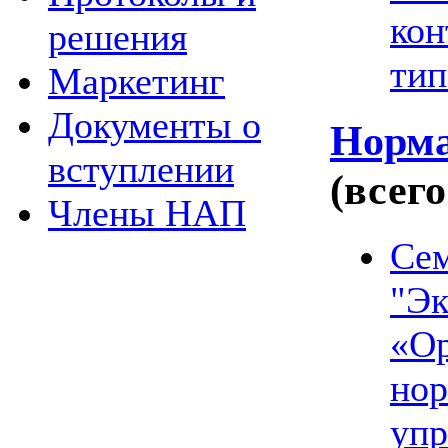
кон
решения
тип
Маркетинг
Документы о
Норма
вступлении
(всего
Члены НАП
Се
"Эк
«Ор
нор
упр