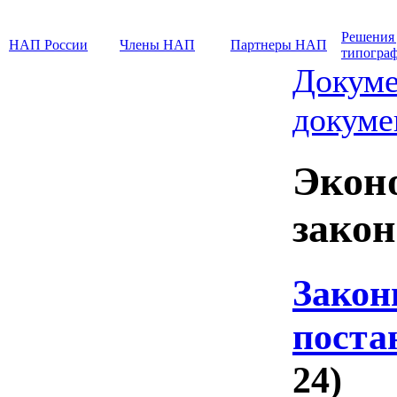
Решения
НАП России
Члены НАП
Партнеры НАП
типогра
Докуме
докуме
Экон
закон
Закон
поста
24)