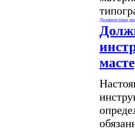
типогр
Должностные ин
Долж
инст
маст
Настоя
инстру
опреде
обязан