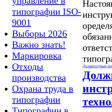
управление в
Настоя
типографии ISO-
инстру
9001
оредел
Выборы 2026
обязан
Важно знать!
ответс
Маркировка
типогр
Отходы
Должностные ин
Долж
производства
инст
Охрана труда в
типографии
техно
Типографии в