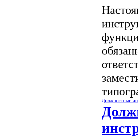
Настоя
инстру
функц
обязан
ответс
замест
типогр
Должностные ин
Долж
инст