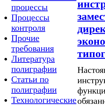
инст
процессы
замес
Процессы
дирек
контроля
Прочие
экон
требования
типо
Литература
полиграфии
Настоя
Статьи по
инстру
полиграфии
функц
Технологические
обязан