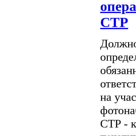
опер
CTP
Должно
опреде
обязан
ответс
на уча
фотона
CTP - 