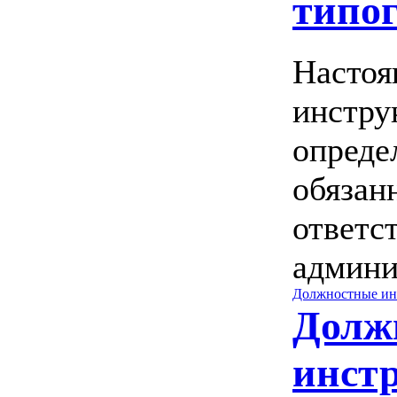
типо
Настоя
инстру
опреде
обязан
ответс
админи
Должностные ин
Долж
инст