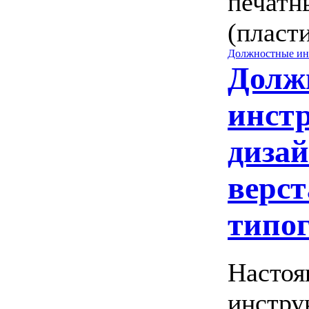
печатн
(пласт
Должностные ин
Долж
инст
дизай
верс
типо
Настоя
инстру