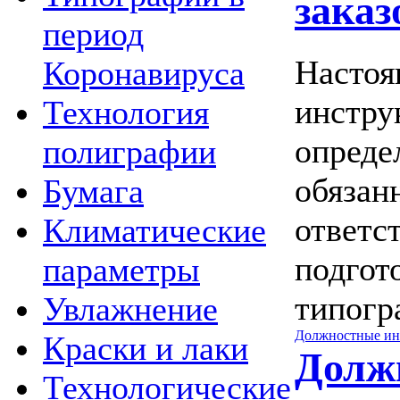
заказ
период
Настоя
Коронавируса
инстру
Технология
опреде
полиграфии
обязан
Бумага
ответс
Климатические
подгот
параметры
типогр
Увлажнение
Должностные ин
Краски и лаки
Долж
Технологические