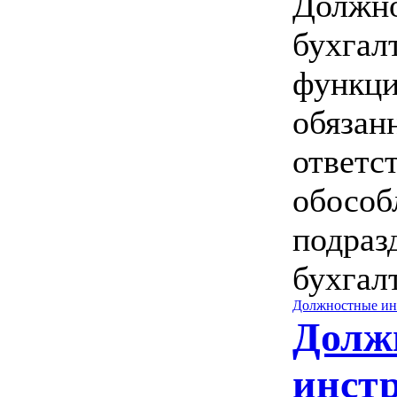
Должно
бухгал
функц
обязан
ответс
обособ
подраз
бухгалт
Должностные ин
Долж
инст