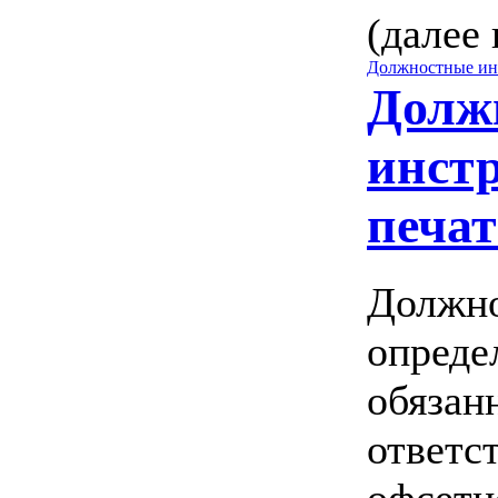
(далее
Должностные ин
Долж
инст
печа
Должно
опреде
обязан
ответс