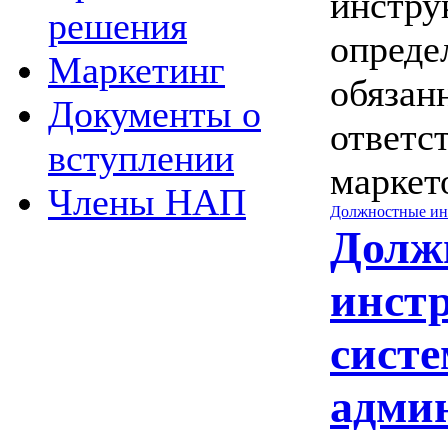
инстру
решения
опреде
Маркетинг
обязан
Документы о
ответс
вступлении
маркет
Члены НАП
Должностные ин
Долж
инст
систе
адми