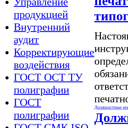
печат
Управление
продукцией
типо
Внутренний
Настоя
аудит
инстру
Корректирующие
опреде
воздействия
обязан
ГОСТ ОСТ ТУ
ответс
полиграфии
печатн
ГОСТ
Должностные ин
полиграфии
Долж
ГОСТ СМК ISO