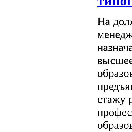
типо
На дол
менедж
назнач
высшее
образов
предъя
стажу 
профес
образо