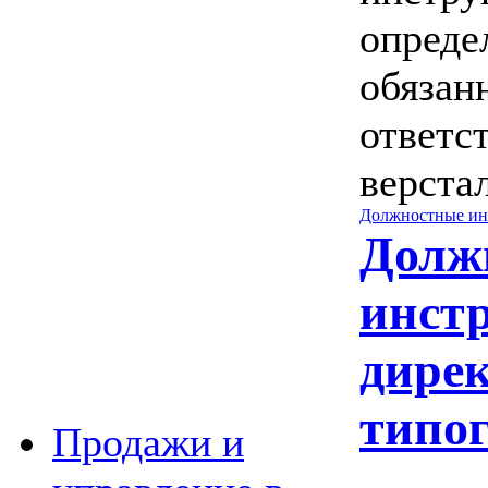
опреде
обязан
ответс
верста
Должностные ин
Долж
инст
дире
типо
Продажи и