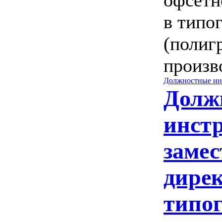
офсетн
в типо
(полиг
произв
Должностные ин
Долж
инст
замес
дире
типо