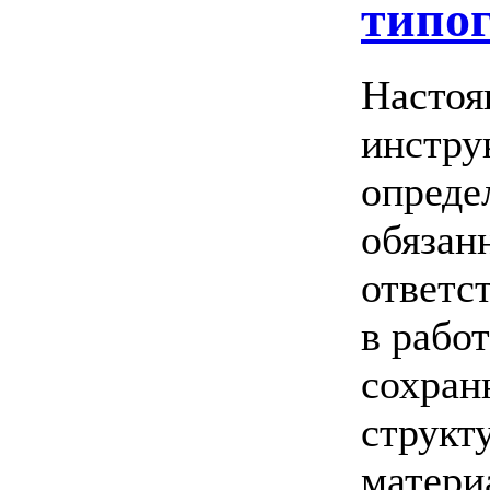
типо
Настоя
инстру
опреде
обязан
ответс
в рабо
сохран
структ
матери