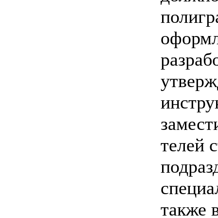
полигр
оформл
разраб
утверж
инстру
замест
телей 
подраз
специа
также 