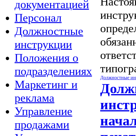
Настоя
документацией
инстру
Персонал
опреде
Должностные
обязан
инструкции
ответс
Положения о
типогр
подразделениях
Должностные ин
Маркетинг и
Долж
реклама
инст
Управление
нача
продажами