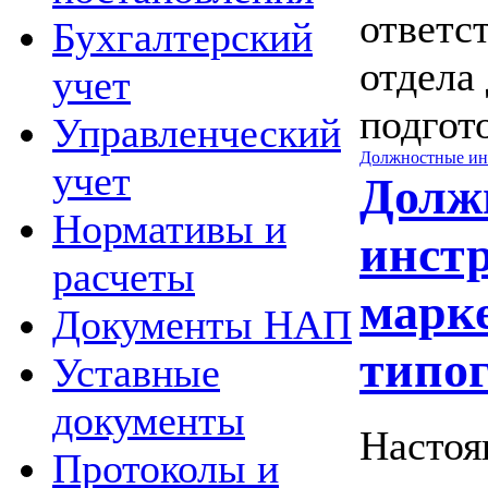
ответс
Бухгалтерский
отдела
учет
подгот
Управленческий
Должностные ин
учет
Долж
Нормативы и
инст
расчеты
марк
Документы НАП
типо
Уставные
документы
Настоя
Протоколы и