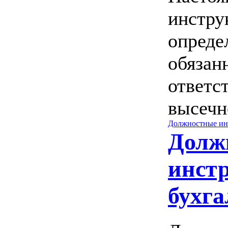
инстру
опреде
обязан
ответс
высечн
Должностные ин
Долж
инст
бухга