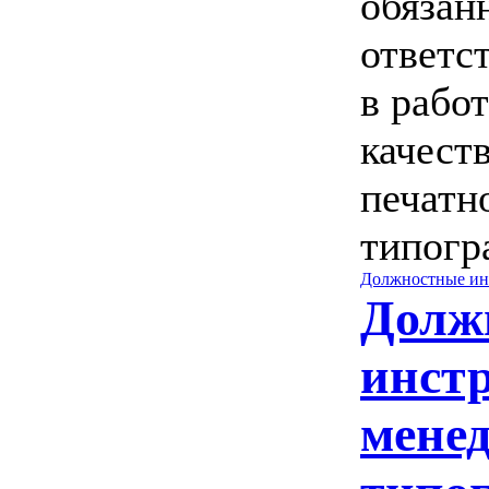
обязан
ответс
в рабо
качест
печатн
типогр
Должностные ин
Долж
инст
мене