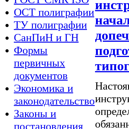
инст
ОСТ полиграфии
начал
ТУ полиграфии
допе
СанПиН и ГН
подго
Формы
первичных
типо
документов
Настоя
Экономика и
инстру
законодательство
опреде
Законы и
обязан
постановления