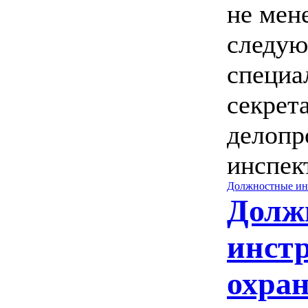
не мене
следу
специа
секрета
делопр
инспект
Должностные ин
Долж
инст
охра