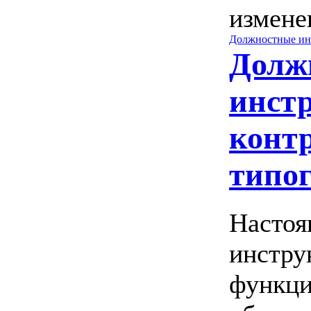
измене
Должностные ин
Долж
инст
конт
типо
Настоя
инстру
функц