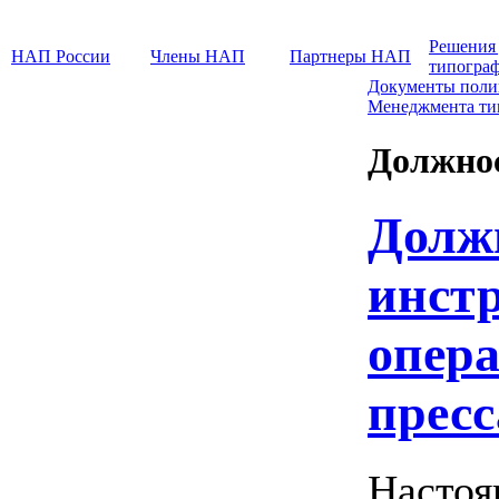
Решения
НАП России
Члены НАП
Партнеры НАП
типогра
Документы поли
Менеджмента т
Должно
Долж
инст
опера
пресс
Настоя