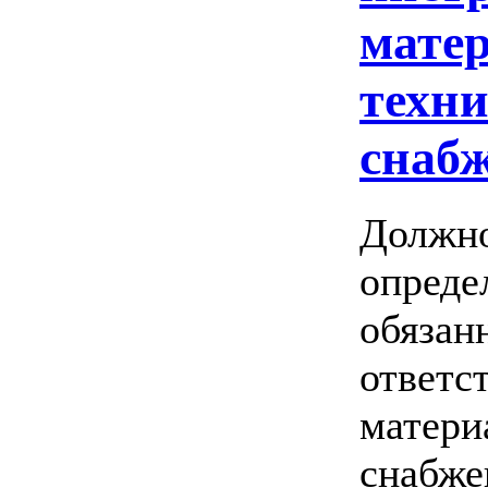
мате
техни
снаб
Должно
опреде
обязан
ответс
матери
снабже