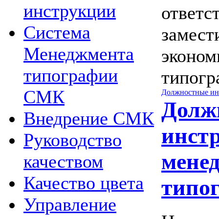
инструкции
ответс
Система
замест
Менеджмента
эконом
типографии
типогр
СМК
Должностные ин
Долж
Внедрение СМК
инст
Руководство
мене
качеством
Качество цвета
типо
Управление