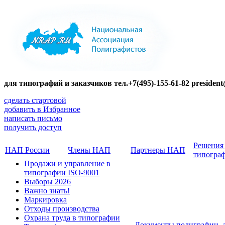
для типографий и заказчиков тел.+7(495)-155-61-82 presiden
сделать стартовой
добавить в Избранное
написать письмо
получить доступ
Решения
НАП России
Члены НАП
Партнеры НАП
типогра
Продажи и управление в
типографии ISO-9001
Выборы 2026
Важно знать!
Маркировка
Отходы производства
Охрана труда в типографии
Документы полиграфии, 