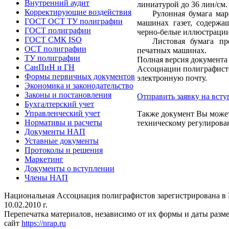
Внутренний аудит
линиатурой до 36 лин/см.
Корректирующие воздействия
Рулонная бумага мар
ГОСТ ОСТ ТУ полиграфии
машинах газет, содержа
ГОСТ полиграфии
черно-белые иллюстрации 
ГОСТ СМК ISO
Листовая бумага пр
ОСТ полиграфии
печатных машинах.
ТУ полиграфии
Полная версия документа
СанПиН и ГН
Ассоциации полиграфисто
Формы первичных документов
электронную почту.
Экономика и законодательство
Законы и постановления
Отправить заявку на всту
Бухгалтерский учет
Управленческий учет
Также документ Вы может
Нормативы и расчеты
техническому регулирова
Документы НАП
Уставные документы
Протоколы и решения
Маркетинг
Документы о вступлении
Члены НАП
Национальная Ассоциация полиграфистов зарегистрирована 
10.02.2010 г.
Перепечатка материалов, независимо от их формы и даты разм
сайт
https://nrap.ru