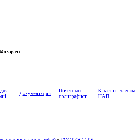
t@nrap.ru
 для
Почетный
Как стать членом
Документация
фий
полиграфист
НАП
документация типографий
»
ГОСТ ОСТ ТУ