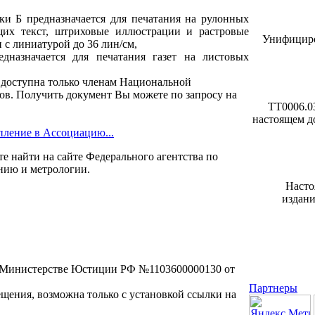
ки Б предназначается для печатания на рулонных
щих текст, штриховые иллюстрации и растровые
Унифициро
с линиатурой до 36 лин/см,
едназначается для печатания газет на листовых
 доступна только членам Национальной
в. Получить документ Вы можете по запросу на
ТТ0006.0
настоящем д
пление в Ассоциацию...
е найти на сайте Федерального агентства по
нию и метрологии.
Насто
издани
в Министерстве Юстиции РФ №1103600000130 от
Партнеры
ещения, возможна только с установкой ссылки на