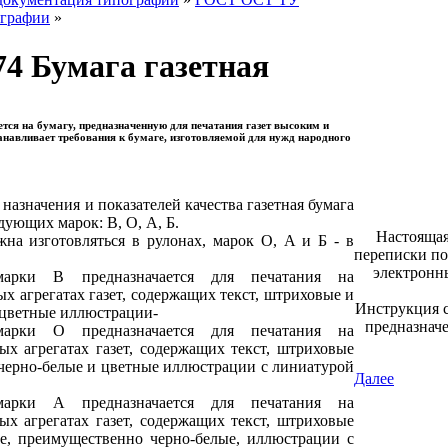
графии
»
4 Бумага газетная
тся на бумагу, предназначенную для печатания газет высоким и
анавливает требования к бумаге, изготовляемой для нужд народного
 назначения и показателей качества газетная бумага
дующих марок: В, О, А, Б.
Настоящая
на изготовляться в рулонах, марок О, А и Б - в
переписки по
электронн
марки В предназначается для печатания на
х агрегатах газет, содержащих текст, штриховые и
Инструкция с
 цветные иллюстрации-
предназнач
марки О предназначается для печатания на
ых агрегатах газет, содержащих текст, штриховые
черно-белые и цветные иллюстрации с линиатурой
Далее
марки А предназначается для печатания на
ых агрегатах газет, содержащих текст, штриховые
е, преимущественно черно-белые, иллюстрации с