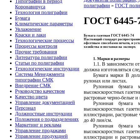
Типографии в период
полиграфии
»
ГОСТ поли
Коронавируса
Технология полиграфии
ГОСТ 6445-7
Бумага
Климатические параметры
Увлажнение
Краски и лаки
Бумага газетная ГОСТ 6445-74
Настоящий стандарт распространяе
Технологические процессы
офсетным способами печати, и уст
Процессы контроля
хозяйства и поставки на экспорт.
Прочие требования
Литература полиграфии
1. Марки и размеры
Статьи по полиграфии
1.1. В зависимости от
Технологические инструкции
должна изготовляться сле
Система Менеджмента
Бумага марки В долж
типографии СМК
рулонах или листах.
Внедрение СМК
Рулонная бумага 
Руководство качеством
высокоскоростных газетны
Качество цвета
растровые черно-белые и
Управление документацией
Рулонная бумага 
Персонал
высокоскоростных газетн
Должностные инструкции
иллюстрации, растровые 
Положения о подразделениях
до 40 лин/см.
Маркетинг и реклама
Рулонная бумага 
Управление продажами
высокоскоростных газетн
Управление продукцией
иллюстрации и растровы