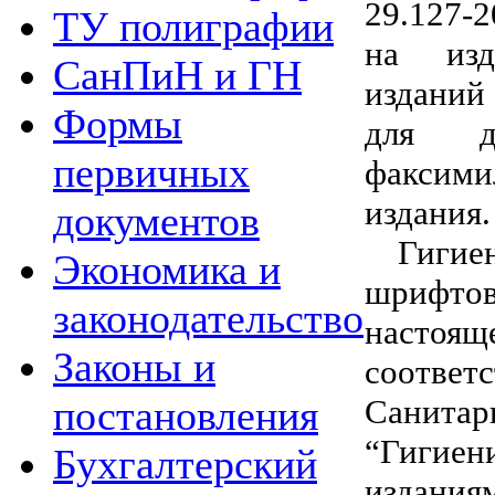
29.127-
ТУ полиграфии
на изд
СанПиН и ГН
изданий
Формы
для до
первичных
факси
издания.
документов
Гигие
Экономика и
шрифт
законодательство
нас
Законы и
соотве
Санита
постановления
“Гигие
Бухгалтерский
издания