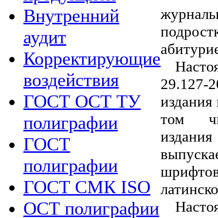
журналь
Внутренний
подро
аудит
абитури
Корректирующие
Наст
воздействия
29.127-
ГОСТ ОСТ ТУ
издания
том чи
полиграфии
издани
ГОСТ
выпуска
полиграфии
шрифт
ГОСТ СМК ISO
латинск
Наст
ОСТ полиграфии