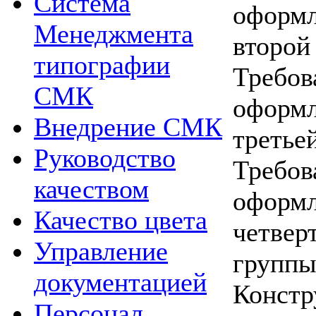
Система
оформ
Менеджмента
второй
типографии
Требо
СМК
оформ
Внедрение СМК
третье
Руководство
Требо
качеством
оформ
Качество цвета
четве
Управление
групп
документацией
Констр
Персонал