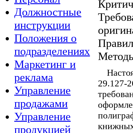
Критич
Должностные
Требов
инструкции
оригин
Положения о
Правил
подразделениях
Методы
Маркетинг и
Наст
реклама
29.127
Управление
требо
продажами
оформ
полигр
Управление
книжных
продукцией