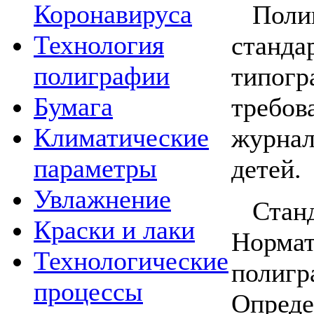
Коронавируса
Поли
Технология
станда
полиграфии
типогр
Бумага
требо
Климатические
журна
параметры
детей.
Увлажнение
Стан
Краски и лаки
Норм
Технологические
полигр
процессы
Опреде