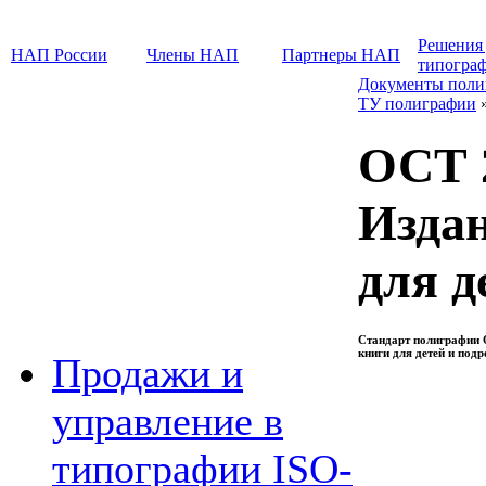
Решения
НАП России
Члены НАП
Партнеры НАП
типогра
Документы поли
ТУ полиграфии
ОСТ 2
Изда
для д
Стандарт полиграфии 
книги для детей и под
Продажи и
управление в
типографии ISO-