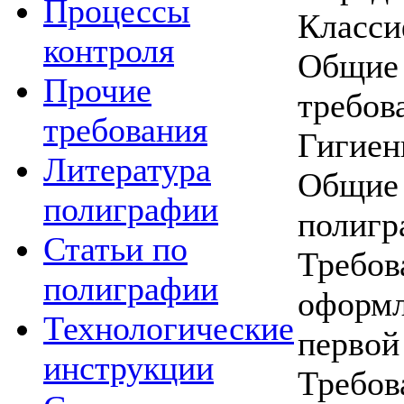
Процессы
Класс
контроля
Общи
Прочие
требов
требования
Гигиен
Литература
Общи
полиграфии
полигр
Статьи по
Требо
полиграфии
оформ
Технологические
первой
инструкции
Требо