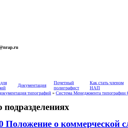
t@nrap.ru
 для
Почетный
Как стать членом
Документация
фий
полиграфист
НАП
документация типографий
»
Система Менеджмента типографии
 подразделениях
0 Положение о коммерческой с