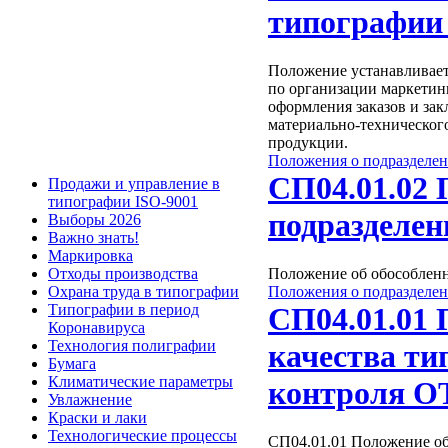
типографии 
Положение устанавливает
по организации маркетин
оформления заказов и зак
материально-технического
продукции.
Положения о подразделе
СП04.01.02 
Продажи и управление в
типографии ISO-9001
подразделе
Выборы 2026
Важно знать!
Маркировка
Отходы производства
Положение об обособлен
Положения о подразделе
Охрана труда в типографии
СП04.01.01 
Типографии в период
Коронавируса
Технология полиграфии
качества ти
Бумага
Климатические параметры
контроля О
Увлажнение
Краски и лаки
Технологические процессы
СП04.01.01 Положение об 