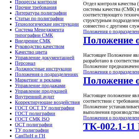
Процессы контроля
Отдел контроля качества 
Прочие требования
системы качества (СМК) 
Литература полиграфии
соответствующего техниче
Статьи по полиграфии
структурным подразделен
Технологические инструкции
совместно с другими слу
Система Менеджмента
Положения о подразделе
типографии СМК
Положение о
Внедрение СМК
Руководство качеством
Качество цвета
Настоящее Положение явл
Управление документацией
разработано в соответст
Персонал
Положение предназначено
Должностные инструкции
Положения о подразделе
Положения о подразделениях
Положение о
Маркетинг и реклама
Управление продажами
Управление продукцией
Настоящее положение явл
Внутренний аудит
соответствии с требован
Корректирующие воздействия
Положение устанавливает
ГОСТ ОСТ ТУ полиграфии
выполнения производств
ГОСТ полиграфии
Положения о подразделе
ГОСТ СМК ISO
ТК-002.1-11
ОСТ полиграфии
ТУ полиграфии
СанПиН и ГН