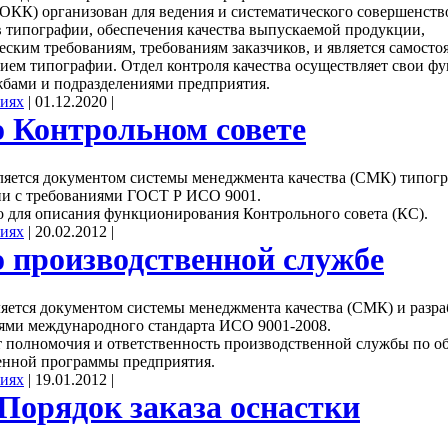
(ОКК) организован для ведения и систематического совершенст
в типографии, обеспечения качества выпускаемой продукции,
ским требованиям, требованиям заказчиков, и является самост
ием типографии. Отдел контроля качества осуществляет свои ф
жбами и подразделениями предприятия.
ниях
|
01.12.2020
|
 Контрольном совете
яется документом системы менеджмента качества (СМК) типог
вии с требованиями ГОСТ Р ИСО 9001.
 для описания функционирования Контрольного совета (КС).
ниях
|
20.02.2012
|
 производственной службе
яется документом системы менеджмента качества (СМК) и разра
иями международного стандарта ИСО 9001-2008.
 полномочия и ответственность производственной службы по о
енной программы предприятия.
ниях
|
19.01.2012
|
 Порядок заказа оснастки