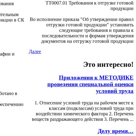
ТТ0007.01 Требования к отгрузке готовой
вования
продукции
оятельным
Во исполнение приказа "Об утверждении правил
ункции в СК
отгрузки готовой продукции" установить
следующие требования и правила к
последовательности и формам утверждения
документов на отгрузку готовой продукции
Далее
рафии и
Это интересно!
Приложения к МЕТОДИКЕ
проведения специальной оценки
условий труда
ботано в
1. Отнесение условий труда на рабочем месте к
беспечению
классам (подклассам) условий труда при
воздействии химического фактора 2. Перечень
веществ раздражающего действия 3. Перечень ...
Делу время…