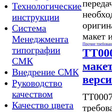
переда
Технологические
необхо
инструкции
оригин
Система
макет 
Менеджмента
Прочие требова
типографии
ТТ00
СМК
макет
Внедрение СМК
верс
Руководство
качеством
ТТ0007
Качество цвета
требов