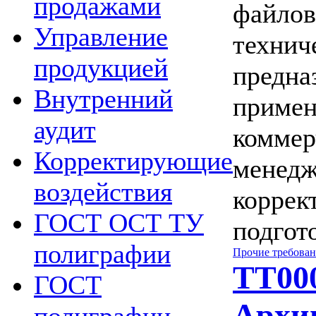
продажами
файлов
Управление
технич
продукцией
предна
Внутренний
примен
аудит
коммер
Корректирующие
менедж
воздействия
коррек
ГОСТ ОСТ ТУ
подгото
полиграфии
Прочие требова
ТТ000
ГОСТ
Архи