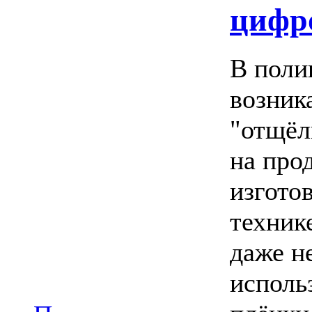
цифр
В поли
возник
"отщёл
на про
изгото
техник
даже н
исполь