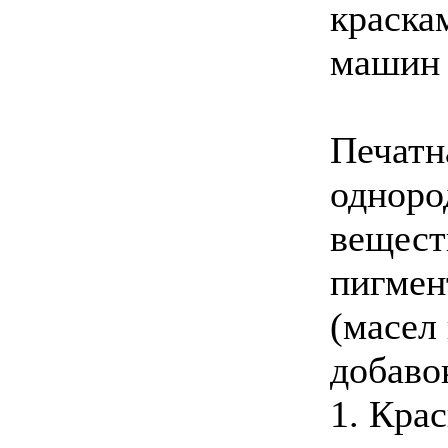
краска
машин
Печатна
одноро
вещест
пигмен
(масел
добаво
1. Кра