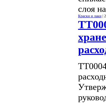
слоя на
Краски и лаки
|
2
ТТ00
хран
расх
ТТ0004
расход
Утвер
руково