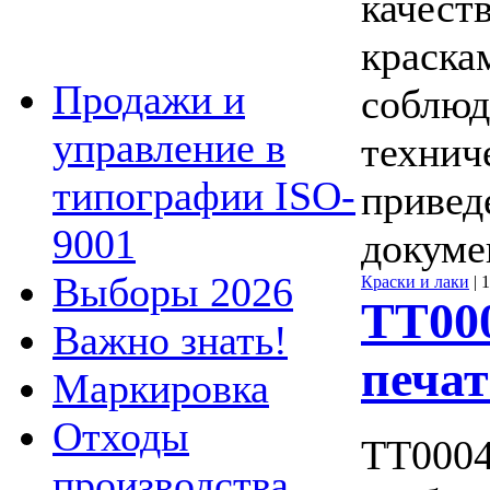
качест
краска
Продажи и
соблюд
управление в
технич
типографии ISO-
привед
9001
докуме
Выборы 2026
Краски и лаки
|
1
ТТ00
Важно знать!
печа
Маркировка
Отходы
ТТ0004
производства