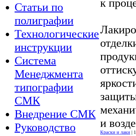
к проц
Статьи по
полиграфии
Лакиро
Технологические
отделк
инструкции
продукц
Система
оттиск
Менеджмента
яркост
типографии
защиты
СМК
механи
Внедрение СМК
и возде
Руководство
Краски и лаки
|
1