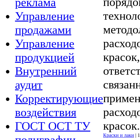
порядо
реклама
технол
Управление
методо
продажами
расход
Управление
красок,
продукцией
ответс
Внутренний
связан
аудит
примен
Корректирующие
расход
воздействия
красок.
ГОСТ ОСТ ТУ
Краски и лаки
|
1
полиграфии