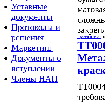
Уставные
матова
документы
сложны
Протоколы и
закреп
решения
Краски и лаки
|
0
ТТ000
Маркетинг
Мета
Документы о
вступлении
крас
Члены НАП
ТТ0004
требов