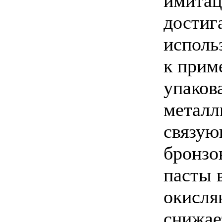
имитац
достиг
исполь
к прим
упаков
металл
связую
бронзо
пасты 
окисляю
снижае