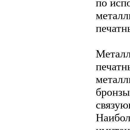
по исп
металл
печатн
Металл
печатн
металл
бронзы
связую
Наибол