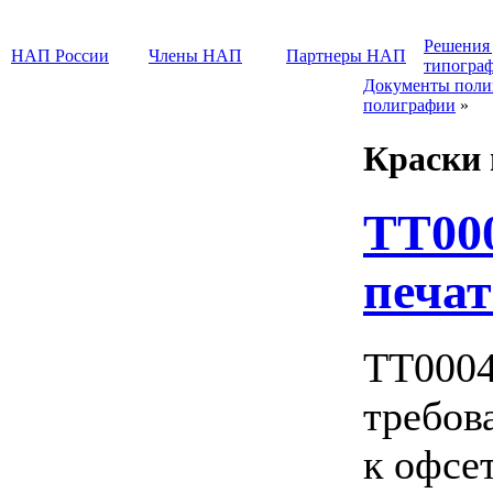
Решения
НАП России
Члены НАП
Партнеры НАП
типогра
Документы поли
полиграфии
»
Краски 
ТТ00
печа
ТТ0004
требов
к офсе