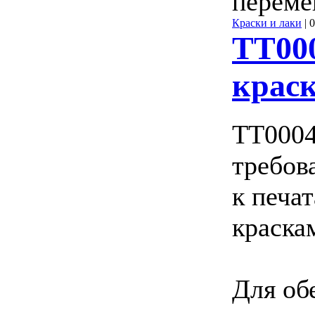
перем
Краски и лаки
|
0
ТТ00
крас
ТТ0004
требов
к печа
краска
Для об