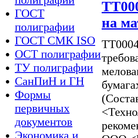
ТТ000
ГОСТ
на ма
полиграфии
ГОСТ СМК ISO
ТТ0004
ОСТ полиграфии
требов
ТУ полиграфии
мелова
СанПиН и ГН
бумага
Формы
(Соста
первичных
<Техно
документов
рекоме
Экономика и