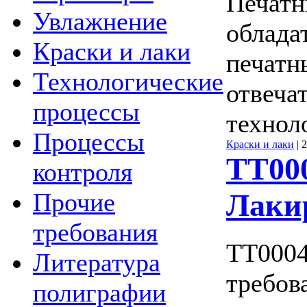
Печатн
Увлажнение
облада
Краски и лаки
печатн
Технологические
отвеча
процессы
технол
Процессы
Краски и лаки
|
2
ТТ000
контроля
Лаки
Прочие
требования
ТТ0004
Литература
требов
полиграфии