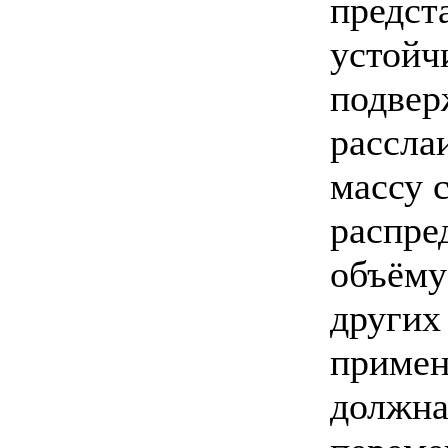
предст
устойч
подве
рассла
массу 
распре
объёму
других
примен
должна