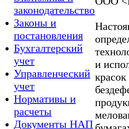
ООО <Г
законодательство
Законы и
Настоя
постановления
опреде
Бухгалтерский
технол
учет
и испо
Управленческий
красок
учет
бездеф
Нормативы и
продук
расчеты
мелова
Документы НАП
бумага