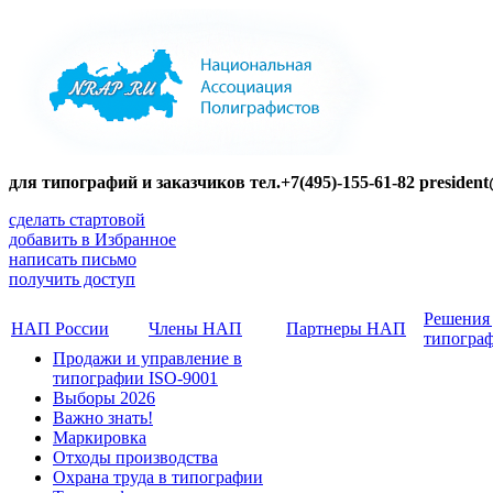
для типографий и заказчиков тел.+7(495)-155-61-82 presiden
сделать стартовой
добавить в Избранное
написать письмо
получить доступ
Решения
НАП России
Члены НАП
Партнеры НАП
типогра
Продажи и управление в
типографии ISO-9001
Выборы 2026
Важно знать!
Маркировка
Отходы производства
Охрана труда в типографии