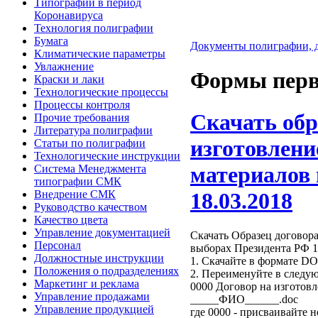
Типографии в период
Коронавируса
Технология полиграфии
Бумага
Документы полиграфии, 
Климатические параметры
Увлажнение
Формы перв
Краски и лаки
Технологические процессы
Процессы контроля
Скачать обр
Прочие требования
Литература полиграфии
изготовлени
Статьи по полиграфии
Технологические инструкции
материалов
Система Менеджмента
типографии СМК
18.03.2018
Внедрение СМК
Руководство качеством
Качество цвета
Управление документацией
Скачать Образец договор
Персонал
выборах Президента РФ 1
Должностные инструкции
1. Скачайте в формате D
Положения о подразделениях
2. Переименуйте в следу
Маркетинг и реклама
0000 Договор на изготов
Управление продажами
_____ФИО______.doc
Управление продукцией
где 0000 - присваивайте 