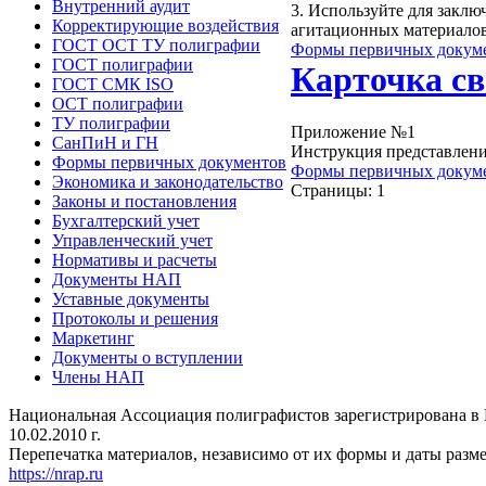
Внутренний аудит
3. Используйте для заклю
Корректирующие воздействия
агитационных материалов
ГОСТ ОСТ ТУ полиграфии
Формы первичных докум
ГОСТ полиграфии
Карточка св
ГОСТ СМК ISO
ОСТ полиграфии
ТУ полиграфии
Приложение №1
СанПиН и ГН
Инструкция представлени
Формы первичных документов
Формы первичных докум
Экономика и законодательство
Страницы:
1
Законы и постановления
Бухгалтерский учет
Управленческий учет
Нормативы и расчеты
Документы НАП
Уставные документы
Протоколы и решения
Маркетинг
Документы о вступлении
Члены НАП
Национальная Ассоциация полиграфистов зарегистрирована 
10.02.2010 г.
Перепечатка материалов, независимо от их формы и даты разме
https://nrap.ru