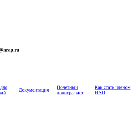
t@nrap.ru
 для
Почетный
Как стать членом
Документация
фий
полиграфист
НАП