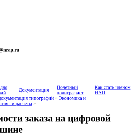
t@nrap.ru
 для
Почетный
Как стать членом
Документация
фий
полиграфист
НАП
документация типографий
»
Экономика и
тивы и расчеты
»
мости заказа на цифровой
ашине