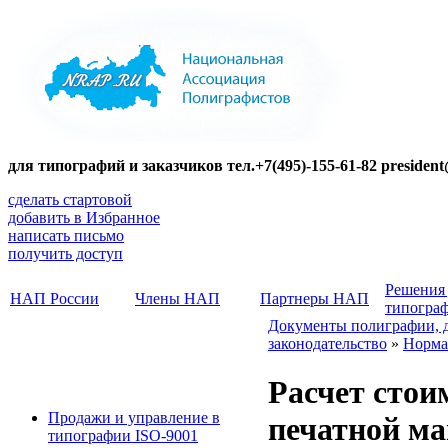
для типографий и заказчиков тел.+7(495)-155-61-82 presiden
сделать стартовой
добавить в Избранное
написать письмо
получить доступ
Решения
НАП России
Члены НАП
Партнеры НАП
типогра
Документы полиграфии, 
законодательство
»
Норма
Расчет стои
Продажи и управление в
печатной м
типографии ISO-9001