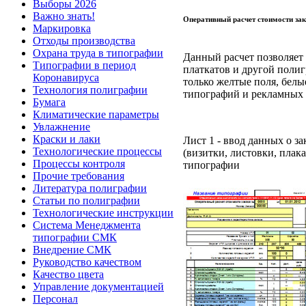
Выборы 2026
Важно знать!
Оперативный расчет стоимости зак
Маркировка
Отходы производства
Охрана труда в типографии
Данный расчет позволяет 
Типографии в период
платкатов и другой поли
Коронавируса
только желтые поля, белы
Технология полиграфии
типографий и рекламных 
Бумага
Климатические параметры
Увлажнение
Краски и лаки
Лист 1 - ввод данных о з
Технологические процессы
(визитки, листовки, плак
Процессы контроля
типографии
Прочие требования
Литература полиграфии
Статьи по полиграфии
Технологические инструкции
Система Менеджмента
типографии СМК
Внедрение СМК
Руководство качеством
Качество цвета
Управление документацией
Персонал