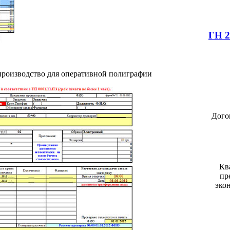
ГН 2
в производство для оперативной полиграфии
Дого
Кв
пр
эко