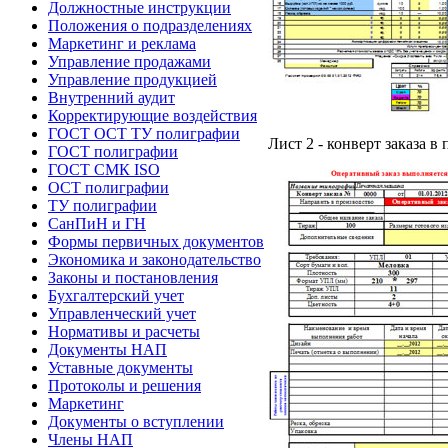
Должностные инструкции
Положения о подразделениях
Маркетинг и реклама
Управление продажами
Управление продукцией
Внутренний аудит
Корректирующие воздействия
ГОСТ ОСТ ТУ полиграфии
Лист 2 - конверт заказа 
ГОСТ полиграфии
ГОСТ СМК ISO
ОСТ полиграфии
ТУ полиграфии
СанПиН и ГН
Формы первичных документов
Экономика и законодательство
Законы и постановления
Бухгалтерский учет
Управленческий учет
Нормативы и расчеты
Документы НАП
Уставные документы
Протоколы и решения
Маркетинг
Документы о вступлении
Члены НАП