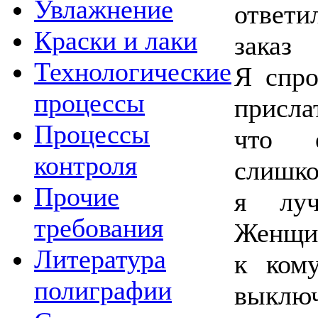
Увлажнение
ответи
Краски и лаки
зака
Технологические
Я спро
процессы
присла
Процессы
что 
контроля
слишк
Прочие
я луч
требования
Женщ
Литература
к кому
полиграфии
выключ