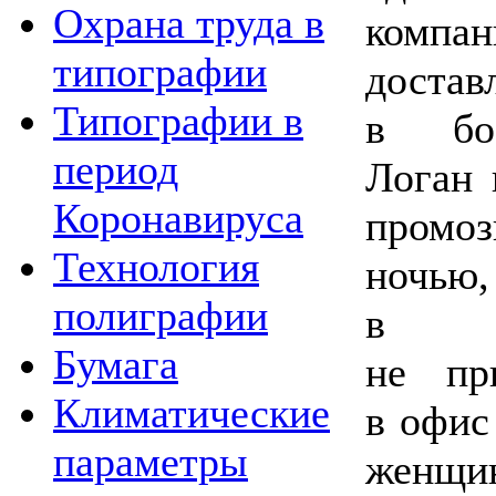
Охрана труда в
комп
типографии
дос
Типографии в
в бос
период
Логан 
Коронавируса
промо
Технология
ночью,
полиграфии
в Ло
Бумага
не пр
Климатические
в офис
параметры
женщи