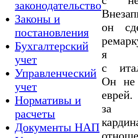
законодательство
Внезап
Законы и
он сд
постановления
ремар
Бухгалтерский
я а
учет
с ита
Управленческий
Он не
учет
еврей
Нормативы и
за 
расчеты
карди
Документы НАП
отноше