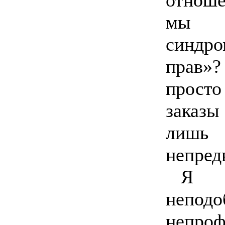
мы о
синдр
прав»
просто
заказы 
лишь 
непред
Я 
непо
непроф