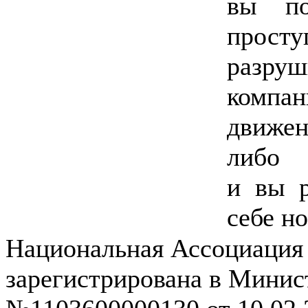
вы по
прос
разруш
компа
движен
либо
и вы р
себе н
Национальная Ассоциация
зарегистрирована в Мини