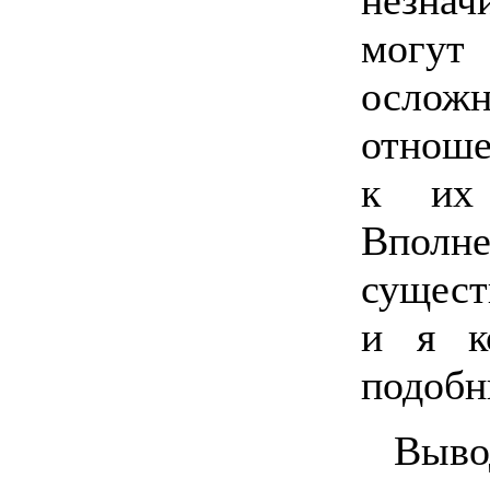
могу
осло
отноше
к их 
Впол
сущест
и я ко
подобн
Выво