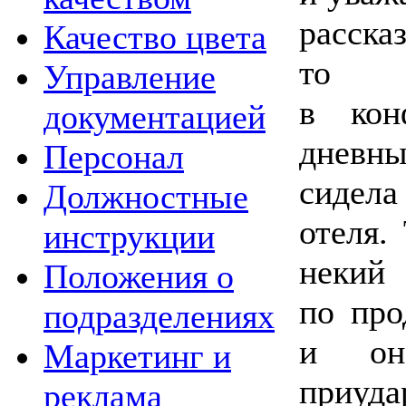
расска
Качество цвета
то о
Управление
в кон
документацией
днев
Персонал
сидела
Должностные
отеля.
инструкции
нек
Положения о
по про
подразделениях
и он
Маркетинг и
при
реклама