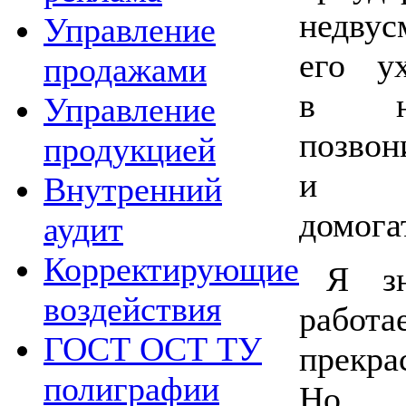
недвус
Управление
его у
продажами
в но
Управление
позво
продукцией
и пр
Внутренний
домога
аудит
Корректирующие
Я зн
воздействия
работа
ГОСТ ОСТ ТУ
прекр
полиграфии
Но т