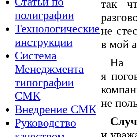
Статьи по
так ч
полиграфии
разгов
Технологические
не сте
инструкции
в мой а
Система
На 
Менеджмента
я пого
типографии
компани
СМК
не пол
Внедрение СМК
Слу
Руководство
и уваж
качеством