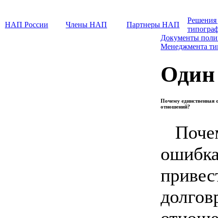
Решения
НАП России
Члены НАП
Партнеры НАП
типогра
Документы поли
Менеджмента т
Один
Почему единственная 
отношений?
Поч
ошибк
прив
долгов
отноше