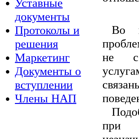
Уставные
документы
Во в
Протоколы и
проб
решения
не с
Маркетинг
услуг
Документы о
связ
вступлении
поведе
Члены НАП
Подо
при
незнач