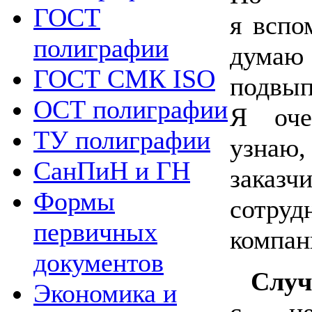
ГОСТ
я вспо
полиграфии
думаю 
ГОСТ СМК ISO
подвы
ОСТ полиграфии
Я оче
ТУ полиграфии
узнаю
СанПиН и ГН
заказ
Формы
сотр
первичных
компан
документов
Случ
Экономика и
с нек