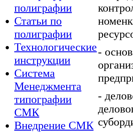
контро
полиграфии
номенк
Статьи по
ресурс
полиграфии
Технологические
- осно
инструкции
органи
Система
предпр
Менеджмента
- делов
типографии
делово
СМК
суборд
Внедрение СМК