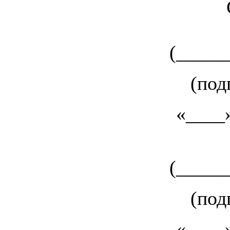
(_____
(под
«____
(_____
(под
«____