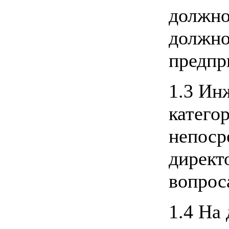
должно
должно
предпр
1.3 Ин
катего
непоср
директ
вопрос
1.4 На