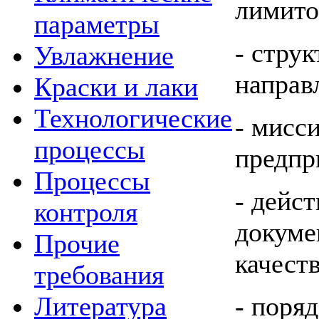
лимито
параметры
- стру
Увлажнение
направ
Краски и лаки
Технологические
- мисс
процессы
предпр
Процессы
- дейс
контроля
докуме
Прочие
качест
требования
- поря
Литература