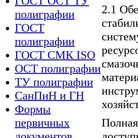
ГОСТ ОСТ ТУ
2.1 Об
полиграфии
стабил
ГОСТ
систем
полиграфии
ресурсо
ГОСТ СМК ISO
смазоч
ОСТ полиграфии
матери
ТУ полиграфии
инстру
СанПиН и ГН
хозяйст
Формы
Полная
первичных
доступ
документов