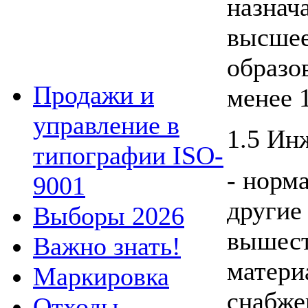
назнач
высшее
образо
Продажи и
менее 1
управление в
1.5 Ин
типографии ISO-
- норм
9001
другие
Выборы 2026
вышест
Важно знать!
матери
Маркировка
снабже
Отходы