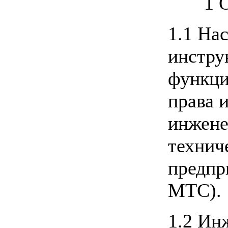
1
1.1 На
инстру
функци
права 
инжене
технич
предпр
МТС).
1.2 Ин