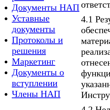
ответст
Документы НАП
Уставные
4.1 Ре
документы
обеспе
Протоколы и
матери
решения
реализ
Маркетинг
отнесе
Документы о
функци
вступлении
указан
Члены НАП
Инстру
4.2 Не