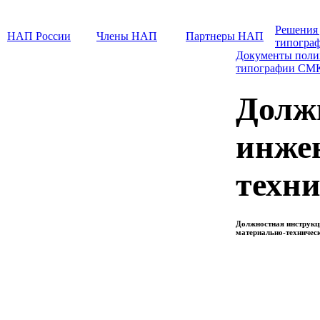
Решения
НАП России
Члены НАП
Партнеры НАП
типогра
Документы поли
типографии СМ
Долж
инже
техни
Должностная инструкци
материально-техничес