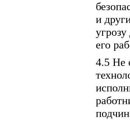
безопа
и друг
угрозу
его ра
4.5 Не
технол
исполн
работн
подчин