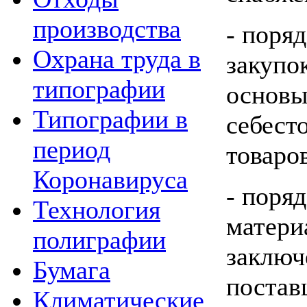
производства
- поря
Охрана труда в
закупо
типографии
основы
Типографии в
себест
период
товаро
Коронавируса
- поря
Технология
матери
полиграфии
заключ
Бумага
постав
Климатические