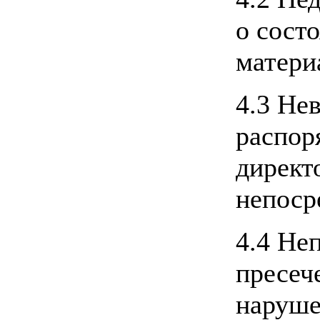
о сост
матери
4.3 Не
распор
директ
непоср
4.4 Не
пресеч
наруше