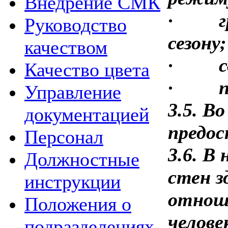
Внедрение СМК
·
Руководство
сезону;
качеством
·
Качество цвета
·
Управление
3.5. В
документацией
предос
Персонал
3.6. В
Должностные
стен з
инструкции
отноше
Положения о
челове
подразделениях