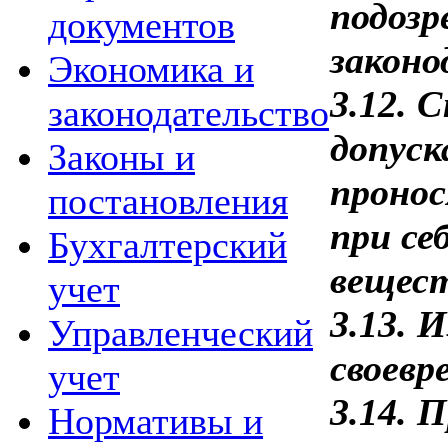
подозр
документов
законо
Экономика и
3.12. 
законодательство
допуск
Законы и
пронос
постановления
при се
Бухгалтерский
вещест
учет
3.13. 
Управленческий
своевр
учет
3.14. 
Нормативы и