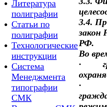
3.3. Ф
Литература
целесо
полиграфии
3.4. П
Статьи по
закон 
полиграфии
РФ.
Технологические
Во вре
инструкции
·
Система
охраня
Менеджмента
·
типографии
гражда
СМК
режиму