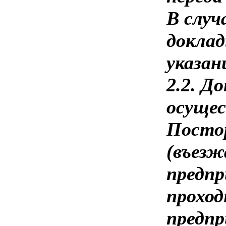
В случ
доклад
указан
2.2. Д
осуще
Постор
(въезж
предпр
проход
предпр