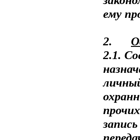
ему пр
2.
О
2.1. С
назнач
личный
охранн
прочих
запись
переда