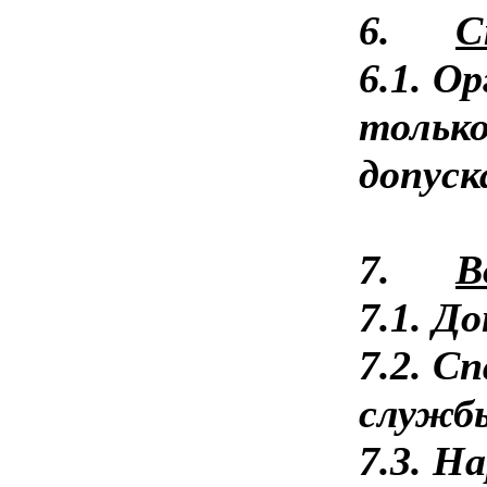
6.
С
6.1. О
только
допуск
7.
В
7.1. Д
7.2. С
служб
7.3. Н