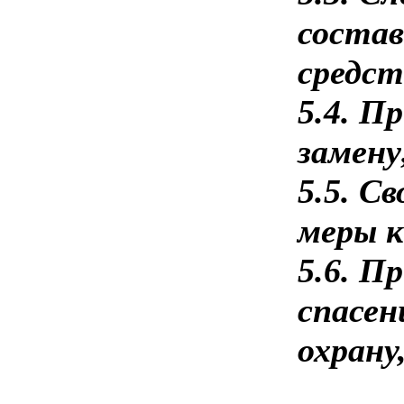
состав
средст
5.4. П
замену
5.5. С
меры к
5.6. П
спасен
охрану