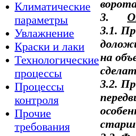
ворота
Климатические
3.
О
параметры
3.1. П
Увлажнение
доложи
Краски и лаки
на объ
Технологические
сделат
процессы
3.2. П
Процессы
передв
контроля
особен
Прочие
старше
требования