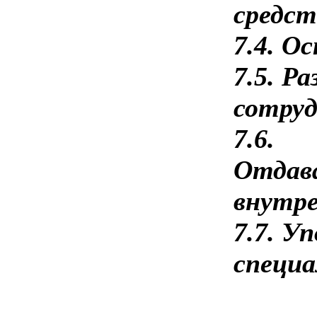
средст
7.4. О
7.5. Р
сотру
7.6.
Отдава
внутре
7.7. У
специа