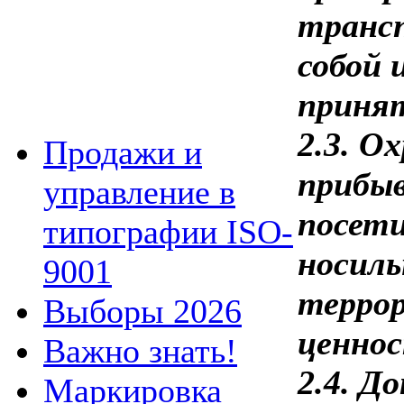
трансп
собой 
принят
2.3. О
Продажи и
прибыв
управление в
посети
типографии ISO-
носиль
9001
терро
Выборы 2026
ценнос
Важно знать!
2.4. Д
Маркировка