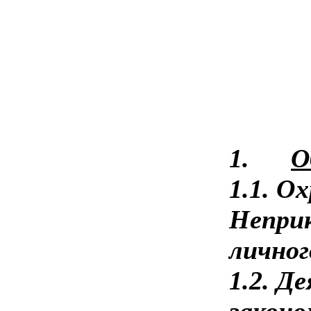
1.
О
1.1. О
Неприк
личног
1.2. Д
законо