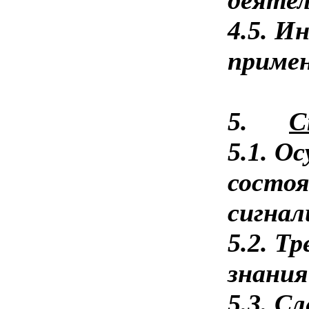
4.5. И
примен
5.
С
5.1. О
состоя
сигнал
5.2. Т
знания
5.3. С