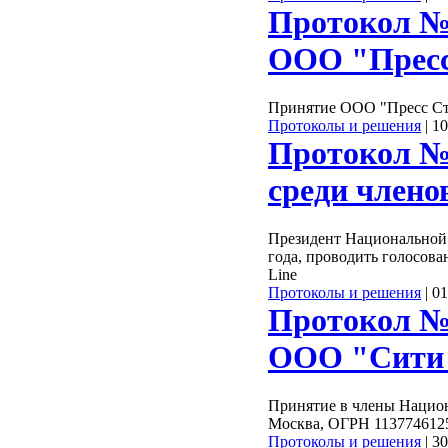
Протокол №
ООО "Пресс
Принятие ООО "Пресс Ст
Протоколы и решения
|
10
Протокол №0
среди член
Президент Национальной 
года, проводить голосов
Line
Протоколы и решения
|
01
Протокол №
ООО "Сити 
Принятие в члены Национ
Москва, ОГРН 113774612
Протоколы и решения
|
30