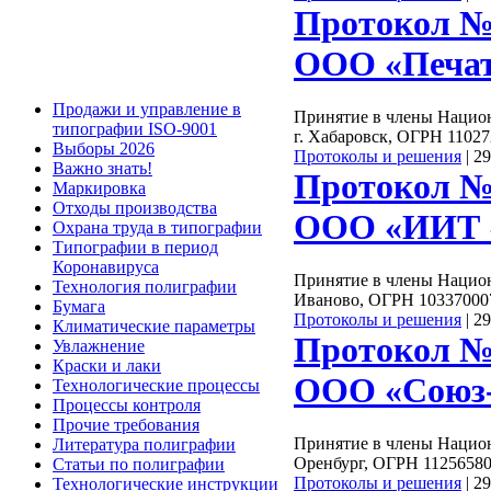
Протокол №
ООО «Печат
Продажи и управление в
Принятие в члены Нацио
типографии ISO-9001
г. Хабаровск, ОГРН 1102
Выборы 2026
Протоколы и решения
|
29
Важно знать!
Протокол №
Маркировка
Отходы производства
ООО «ИИТ 
Охрана труда в типографии
Типографии в период
Коронавируса
Принятие в члены Нацио
Технология полиграфии
Иваново, ОГРН 10337000
Бумага
Протоколы и решения
|
29
Климатические параметры
Протокол №
Увлажнение
Краски и лаки
ООО «Союз
Технологические процессы
Процессы контроля
Прочие требования
Принятие в члены Нацио
Литература полиграфии
Оренбург, ОГРН 1125658
Статьи по полиграфии
Протоколы и решения
|
29
Технологические инструкции