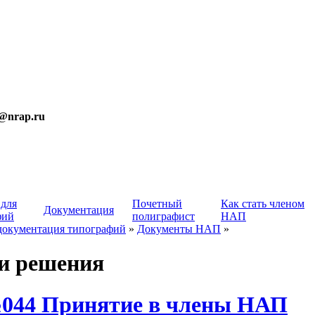
t@nrap.ru
 для
Почетный
Как стать членом
Документация
фий
полиграфист
НАП
документация типографий
»
Документы НАП
»
и решения
044 Принятие в члены НАП