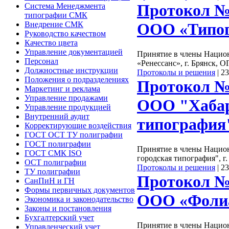
Протокол №
Система Менеджмента
типографии СМК
ООО «Типог
Внедрение СМК
Руководство качеством
Качество цвета
Управление документацией
Принятие в члены Нацио
Персонал
«Ренессанс», г. Брянск, 
Должностные инструкции
Протоколы и решения
|
23
Положения о подразделениях
Протокол №
Маркетинг и реклама
Управление продажами
ООО "Хабар
Управление продукцией
Внутренний аудит
типография
Корректирующие воздействия
ГОСТ ОСТ ТУ полиграфии
ГОСТ полиграфии
Принятие в члены Нацио
ГОСТ СМК ISO
городская типография", г
ОСТ полиграфии
Протоколы и решения
|
23
ТУ полиграфии
Протокол №
СанПиН и ГН
Формы первичных документов
ООО «Фоли
Экономика и законодательство
Законы и постановления
Бухгалтерский учет
Принятие в члены Нацио
Управленческий учет