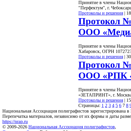
Принятие в члены Нацио
"Перфектум", г. Чебокса
Протоколы и решения
|
18
Протокол №
ООО «Меди
Принятие в члены Нацио
Хабаровск, ОГРН 107272
Протоколы и решения
|
30
Протокол №
ООО «РПК
Принятие в члены Наци
«ЗЕТАПРИНТ», г. Москва
Протоколы и решения
|
15
Страницы:
1
2
3
4
5
6
7
8
Национальная Ассоциация полиграфистов зарегистрирована в 
Перепечатка материалов, независимо от их формы и даты разме
https://nrap.ru
© 2009-2026
Национальная Ассоциация полиграфистов
,