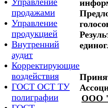
Управление
инфор
продажами
Предло
Управление
голосо
продукцией
Резуль
Внутренний
единог
аудит
Корректирующие
воздействия
Приня
ГОСТ ОСТ ТУ
Ассоц
полиграфии
ООО "
ГОСТ