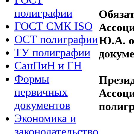
полиграфии
Обяза
ГОСТ СМК ISO
Ассоц
ОСТ полиграфии
Ю.А. 
ТУ полиграфии
докум
СанПиН и ГН
Формы
Прези
первичных
Ассоц
документов
полиг
Экономика и
законодательство