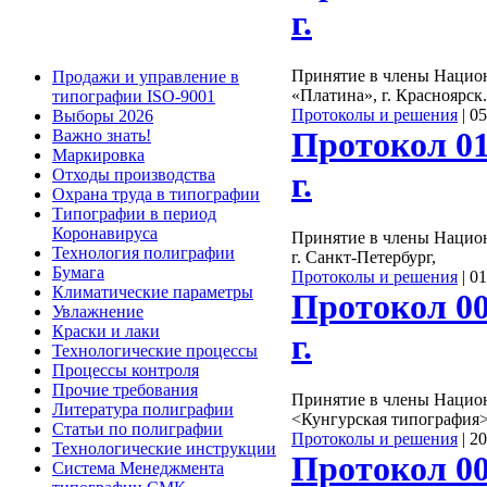
г.
Принятие в члены Наци
Продажи и управление в
«Платина», г. Красноярск.
типографии ISO-9001
Протоколы и решения
|
05
Выборы 2026
Протокол 01
Важно знать!
Маркировка
г.
Отходы производства
Охрана труда в типографии
Типографии в период
Коронавируса
Принятие в члены Нацио
Технология полиграфии
г. Санкт-Петербург,
Бумага
Протоколы и решения
|
01
Климатические параметры
Протокол 00
Увлажнение
Краски и лаки
г.
Технологические процессы
Процессы контроля
Прочие требования
Принятие в члены Нацио
Литература полиграфии
<Кунгурская типография>
Статьи по полиграфии
Протоколы и решения
|
20
Технологические инструкции
Протокол 00
Система Менеджмента