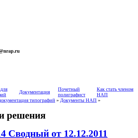
t@nrap.ru
 для
Почетный
Как стать членом
Документация
фий
полиграфист
НАП
документация типографий
»
Документы НАП
»
и решения
4 Сводный от 12.12.2011