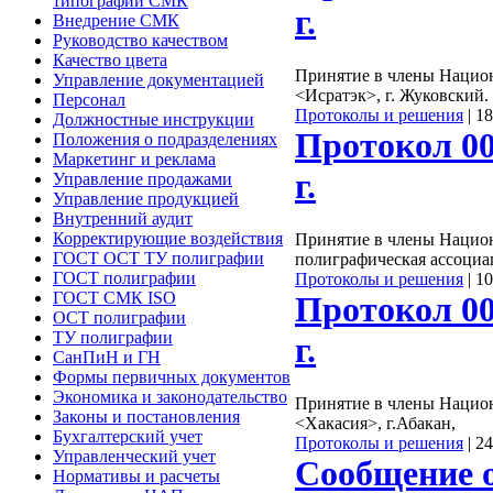
типографии СМК
г.
Внедрение СМК
Руководство качеством
Качество цвета
Принятие в члены Нацио
Управление документацией
<Исратэк>, г. Жуковский.
Персонал
Протоколы и решения
|
18
Должностные инструкции
Протокол 00
Положения о подразделениях
Маркетинг и реклама
г.
Управление продажами
Управление продукцией
Внутренний аудит
Корректирующие воздействия
Принятие в члены Национ
ГОСТ ОСТ ТУ полиграфии
полиграфическая ассоциац
ГОСТ полиграфии
Протоколы и решения
|
10
ГОСТ СМК ISO
Протокол 00
ОСТ полиграфии
ТУ полиграфии
г.
СанПиН и ГН
Формы первичных документов
Экономика и законодательство
Принятие в члены Нацио
Законы и постановления
<Хакасия>, г.Абакан,
Бухгалтерский учет
Протоколы и решения
|
24
Управленческий учет
Сообщение 
Нормативы и расчеты