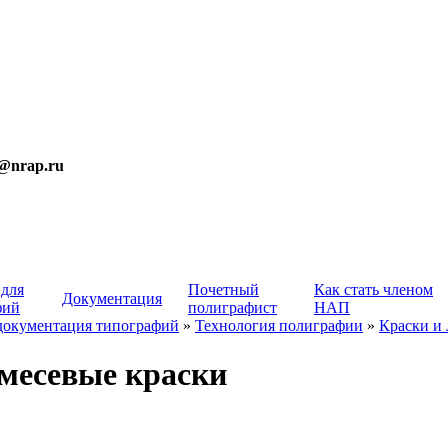
t@nrap.ru
 для
Почетный
Как стать членом
Документация
фий
полиграфист
НАП
документация типографий
»
Технология полиграфии
»
Краски и 
месевые краски