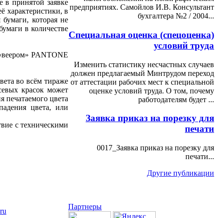
е в принятой заявке
предприятиях. Самойлов И.В. Консультант
ё характеристики, в
бухгалтера №2 / 2004...
 бумаги, которая не
бумаги в количестве
Специальная оценка (спецоценка)
условий труда
м «веером» PANTONE
Изменить статистику несчастных случаев
должен предлагаемый Минтрудом переход
вета во всём тираже
от аттестации рабочих мест к специальной
севых красок может
оценке условий труда. О том, почему
я печатаемого цвета
работодателям будет ...
падения цвета, или
Заявка приказ на порезку для
твие с техническими
печати
0017_Заявка приказ на порезку для
печати...
Другие публикации
Партнеры
.ru