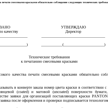
а печати смесевыми красками обязательно соблюдение следующих технических требов
ВАНО
УТВЕРЖДАЮ
по качеству
Директор
_______________
_________________________________
______________)
___________(_____________________)
Технические требования
к печатанию смесевыми красками
сокого качества печати смесевыми красками обязательно со
зывать в конверте заказа номер цвета краски в соответствии с
цевой (coated) и матовой (uncoated) поверхности бумаги
ачестве заявки для организаций поставляющих краски PANTON
 заявка после оформления и проверки подписывается технологом