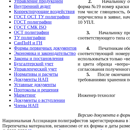
Управление продукцией
2.
Начальнику о
Внутренний аудит
форма №19 номер краски п
Корректирующие воздействия
том числе глянцевость, 
ГОСТ ОСТ ТУ полиграфии
перечислена в заявке, на
ГОСТ полиграфии
10 УПЛ.
ГОСТ СМК ISO
ОСТ полиграфии
3.
Начальнику пр
ТУ полиграфии
соответствующего типа co
СанПиН и ГН
Формы первичных документов
4.
Печатникам обе
Экономика и законодательство
соответствующий номеру
Законы и постановления
использоваться только «
Бухгалтерский учет
и цвета образца «веера
Управленческий учет
согласования полученного
Нормативы и расчеты
5.
После окончани
Документы НАП
требованиями хранения п
Уставные документы
Протоколы и решения
Маркетинг
Инженер-технолог 
Документы о вступлении
Члены НАП
Версию документа в фор
Национальная Ассоциация полиграфистов зарегистрирована в 
Перепечатка материалов, независимо от их формы и даты разм