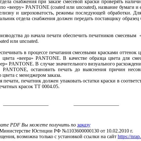
тдела снабжения при заказе смесевой краски проверять наличи
о «вееру» PANTONE (coated или uncoated), название бумаги и е
белизну и шероховатость, режимы последующей обработки. Для
чальник отдела снабжения должен передать поставщику образец 
оизводства до начала печати обеспечить печатников смесевы
ated или uncoated.
спечивать в процессе печатания смесевыми красками оттенок ц
 цвета «веера» PANTONE. В качестве образца цвета для сме
веер» PANTONE. В случае значительного визуального расхождени
» PANTONE, остановить печать до выяснения причин несов
 цвета с менеджером заказа.
я печати, печатник должен упаковать остатки краски в соответс
ечатных красок ТТ 0004.05.
__________________ __________________
мате PDF Вы можете получить по
заказу
Министерстве Юстиции РФ №1103600000130 от 10.02.2010 г.
ещения, возможна только с установкой ссылки на сайт
https://nrap