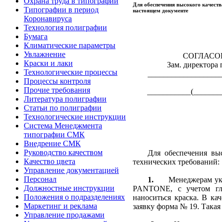
Охрана труда в типографии
Для обеспечения высокого качеств
Типографии в период
настоящем документе
Коронавируса
Технология полиграфии
Бумага
Климатические параметры
Увлажнение
СОГЛАСО
Краски и лаки
Зам. директора 
Технологические процессы
__________________
Процессы контроля
Прочие требования
___________(_______
Литература полиграфии
Статьи по полиграфии
Технологические инструкции
Система Менеджмента
типографии СМК
Внедрение СМК
Руководство качеством
Для обеспечения вы
Качество цвета
технических требований:
Управление документацией
Персонал
1.
Менеджерам ука
Должностные инструкции
PANTONE, с учетом глян
Положения о подразделениях
наноситься краска. В к
Маркетинг и реклама
заявку форма № 19. Такая
Управление продажами