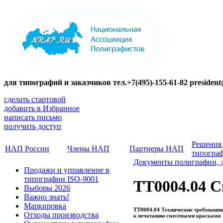
для типографий и заказчиков тел.+7(495)-155-61-82 presiden
сделать стартовой
добавить в Избранное
написать письмо
получить доступ
Решения
НАП России
Члены НАП
Партнеры НАП
типогра
Документы полиграфии, 
Продажи и управление в
типографии ISO-9001
ТТ0004.04 С
Выборы 2026
Важно знать!
Маркировка
ТТ0004.04 Технические требования
Отходы производства
к печатанию смесевыми красками