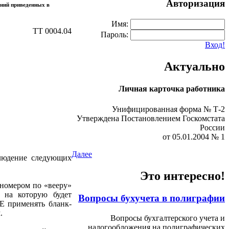
Авторизация
аний приведенных в
Имя:
ТТ 0004.04
Пароль:
Вход!
Актуально
Личная карточка работника
Унифицированная форма № Т-2
Утверждена Постановлением Госкомстата
России
от 05.01.2004 № 1
Далее
блюдение следующих
Это интересно!
 номером по «вееру»
, на которую будет
Вопросы бухучета в полиграфии
E применять бланк-
.
Вопросы бухгалтерского учета и
налогообложения на полиграфических