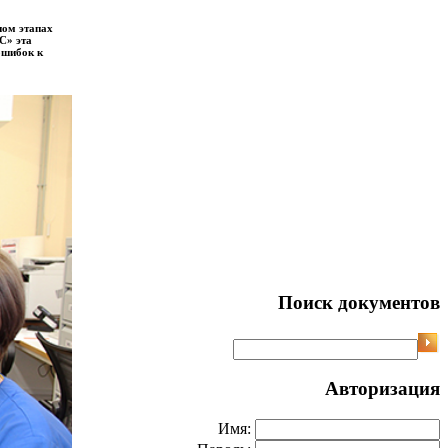
ном этапах
С» эта
ошибок к
Поиск документов
Авторизация
Имя: