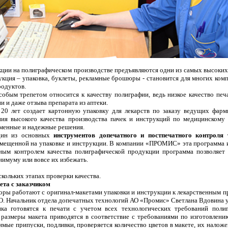
кции на полиграфическом производстве предъявляются одни из самых высоких
кция – упаковка, буклеты, рекламные брошюры - становится для многих ком
родуктов.
собым трепетом относится к качеству полиграфии, ведь низкое качество печ
и и даже отзыва препарата из аптеки.
20 лет создает картонную упаковку для лекарств по заказу ведущих фар
ния высокого качества производства пачек и инструкций по медицинском
менные и надежные решения.
ин из основных
инструментов допечатного и постпечатного контроля 
змещенной на упаковке и инструкции. В компании «ПРОМИС» эта программа 
ьным контролем качества полиграфической продукции программа позволяет
нимуму или вовсе их избежать.
скольких этапах проверки качества.
ета с заказчиком
оры работают с оригинал-макетами упаковки и инструкции к лекарственным п
Начальник отдела допечатных технологий АО «Промис» Светлана Вдовина у
ика готовятся к печати с учетом всех технологических требований поли
 размеры макета приводятся в соответствие с требованиями по изготовлен
ые припуски, подливки, проверяется количество цветов в макете, их наложе