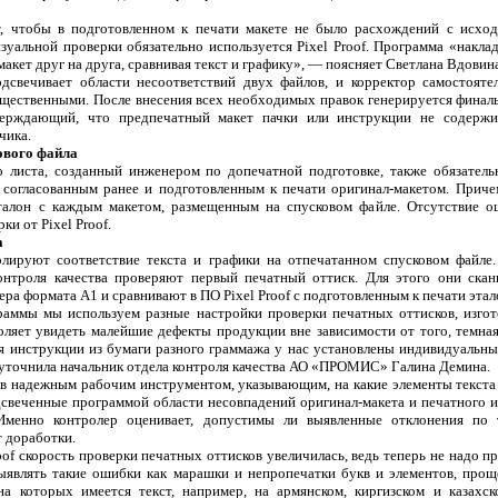
т, чтобы в подготовленном к печати макете не было расхождений с исхо
зуальной проверки обязательно используется Pixel Proof. Программа «накла
акет друг на друга, сравнивая текст и графику», — поясняет Светлана Вдовин
дсвечивает области несоответствий двух файлов, и корректор самостояте
ущественными. После внесения всех необходимых правок генерируется финал
верждающий, что предпечатный макет пачки или инструкции не содерж
чика.
ового файла
 листа, созданный инженером по допечатной подготовке, также обязатель
 согласованным ранее и подготовленным к печати оригинал-макетом. Прич
талон с каждым макетом, размещенным на спусковом файле. Отсутствие о
и от Pixel Proof.
а
олируют соответствие текста и графики на отпечатанном спусковом файле
онтроля качества проверяют первый печатный оттиск. Для этого они ска
 формата А1 и сравнивают в ПО Pixel Proof с подготовленным к печати этал
раммы мы используем разные настройки проверки печатных оттисков, изго
оляет увидеть малейшие дефекты продукции вне зависимости от того, темная
ля инструкции из бумаги разного граммажа у нас установлены индивидуальн
 уточнила начальник отдела контроля качества АО «ПРОМИС» Галина Демина.
ров надежным рабочим инструментом, указывающим, на какие элементы текста
свеченные программой области несовпадений оригинал-макета и печатного и
 Именно контролер оценивает, допустимы ли выявленные отклонения по 
т доработки.
oof скорость проверки печатных оттисков увеличилась, ведь теперь не надо пр
выявлять такие ошибки как марашки и непропечатки букв и элементов, прощ
а которых имеется текст, например, на армянском, киргизском и казахск