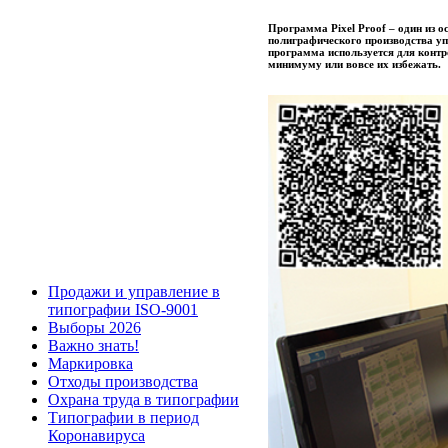
Программа Pixel Proof – один из о
полиграфического производства у
программа используется для контр
минимуму или вовсе их избежать.
Продажи и управление в
типографии ISO-9001
Выборы 2026
Важно знать!
Маркировка
Отходы производства
Охрана труда в типографии
Типографии в период
Коронавируса