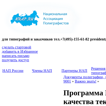
для типографий и заказчиков тел.+7(495)-155-61-82 presiden
сделать стартовой
добавить в Избранное
написать письмо
получить доступ
Решения
НАП России
Члены НАП
Партнеры НАП
типогра
Документы полиграфии, 
9001
»
Важно знать!
»
Программа P
качества те