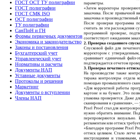
ГОСТ ОСТ ТУ полиграфии
параметры.
ГОСТ полиграфии
«Затем корректоры проверяю
заказчика. После привычной ви
ГОСТ СМК ISO
заказчика и производственный м
ОСТ полиграфии
После проверки программа по
ТУ полиграфии
считать ли эти расхождения с
СанПиН и ГН
программной проверке, подт
Формы первичных документов
соответствует ожиданиям заказ
Экономика и законодательство
2. Проверка созданного спуск
Законы и постановления
Спусковой файл для печатного
Бухгалтерский учет
корректором с утвержденным,
сравнивает единичный файл-э
Управленческий учет
подтверждается отчетом проверк
Нормативы и расчеты
3. Проверка печатного оттиск
Документы НАП
На производстве также контр
Уставные документы
тиража контроллеры отдела к
Протоколы и решения
помощью промышленного сканера
Маркетинг
«Для корректной работы прог
Документы о вступлении
картоне и на бумаге. Это позв
Члены НАП
упаковка проверяется. Даже д
сканирования и сравнения», —
Pixel Proof стал для контроле
нужно обратить внимание. Под
перепроверяются визуально.
регламентам или оттиск требуе
«Благодаря программе Pixel Pr
оттиск целиком. Стало легче 
инструкциями и упаковками, н