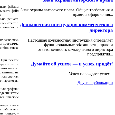
дным файлом
Знак охраны авторского права. Общие требования и
дывает» файл
правила оформления...
а.
льно решает,
ьный отчет о
Должностная инструкция коммерческого
ит ошибок и
директора
но сверяется
Настоящая должностная инструкция определяет
ем программа
функциональные обязанности, права и
шибок также
ответственность коммерческого директора
предприятия...
. При печати
Думайте об успехе — и успех придёт!
нируют его с
оном макета.
товленных на
Успех порождает успех...
 или светлая
ые параметры
Другие публикации
 или графики
зделия затем
техническим
оверять весь
е работать с
ом языке», -