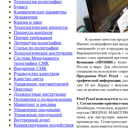
Технология полиграфии
Бумага
Климатические параметры
Увлажнение
Краски и лаки
Технологические процессы
Процессы контроля
Прочие требования
К уровню качества проду
Литература полиграфии
Именно полиграфическая проду
Статьи по полиграфии
«витриной» услуг и продажи п
Технологические инструкции
Фармацевтическая отрасль с о
может стать причиной претензи
Система Менеджмента
Компания «ПРОМИС»
более 
типографии СМК
России и мира. Для обеспече
Внедрение СМК
специалисты используют совре
Руководство качеством
Программа Pixel Proof
– од
Качество цвета
графической информации
, ра
Управление документацией
уже 10 лет. Наряду с визуал
Персонал
свести количество ошибок к ми
Должностные инструкции
Pixel Proof используется
на не
Положения о подразделениях
1. Согласование оригинал-мак
Маркетинг и реклама
Дизайнеры, технологи, коррект
Управление продажами
портале ORIGINAL-MAKET.PRO. 
Управление продукцией
пачка или инструкция заказч
Внутренний аудит
производства. Геометрические
Корректирующие воздействия
штампа, выполняются необходим