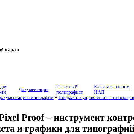
t@nrap.ru
 для
Почетный
Как стать членом
Документация
фий
полиграфист
НАП
документация типографий
»
Продажи и управление в типографи
ixel Proof – инструмент контр
кста и графики для типографи