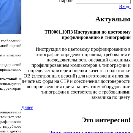
Пароль:
Вход!
Актуально
ТП0001.10ПЗ Инструкция по цветовому
профилированию в типографии
 требований.
паний первой
Инструкция по цветовому профилированию в
типографии определяет правила, требования и
ати упаковки
последовательность операций связанных
мпредприятий
профилированием компьютеров в типографии и
у применению
определяет критерии оценки качества подготовки
ЭВ (электронных версий) для изготовления пленок,
текстовой и
печатных форм на CTP и обеспечения достоверности
используется
воспроизведения цвета на печатном оборудовании
 корректорам
типографии в соответствие с требованиями
заказчика по цвету.
Далее
репаратам на
точняет, что
Это интересно!
графического
ию вырубного
ние и другие
Знак охраны авторского права