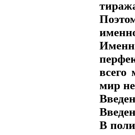
тираж
Поэто
именно
Именн
перфе
всего 
мир не
Введе
Введе
В поли