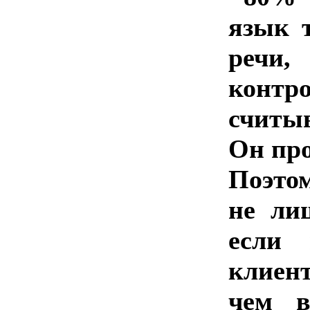
язык т
речи,
контр
считыв
Он про
Поэто
не ли
если 
клиент
чем в