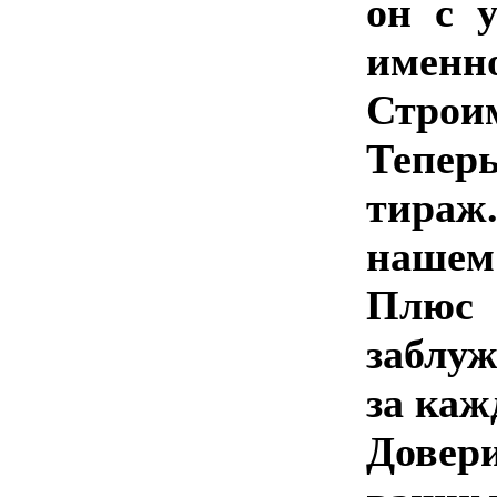
он с у
именно
Строи
Тепер
тираж.
нашем 
Плюс
заблуж
за каж
Довер