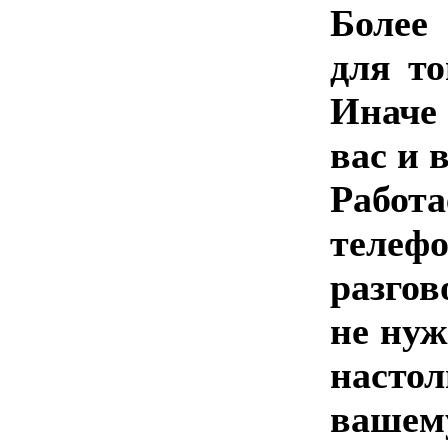
Более
для то
Иначе 
вас и 
Работ
телеф
разгов
не нуж
настол
ваше