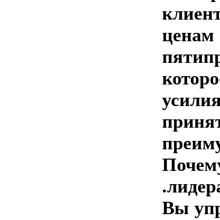
клиен
ценам
пятип
котор
усилия
приня
преим
Почем
.лидер
Вы упр