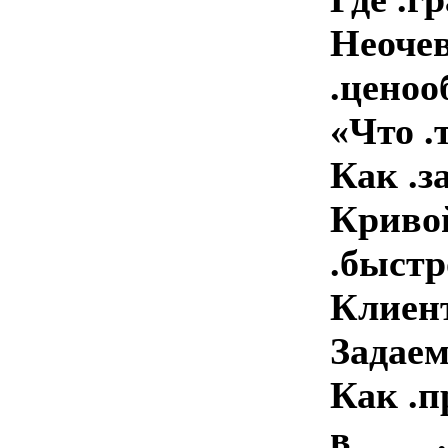
Не
.ценообр
«Что .
Как .зав
Крив
.быстро.
Клиент
Задаем .
Как .п
в .п