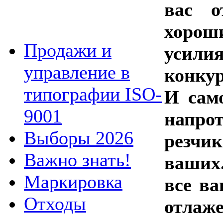
вас о
хорош
Продажи и
усили
управление в
конкур
типографии ISO-
И сам
9001
напро
Выборы 2026
резчи
Важно знать!
ваших.
Маркировка
все в
Отходы
отлаже