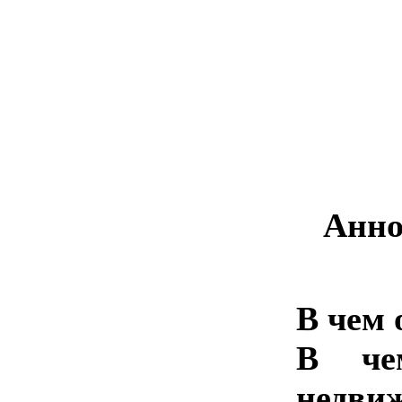
Анно
В чем 
В че
недви