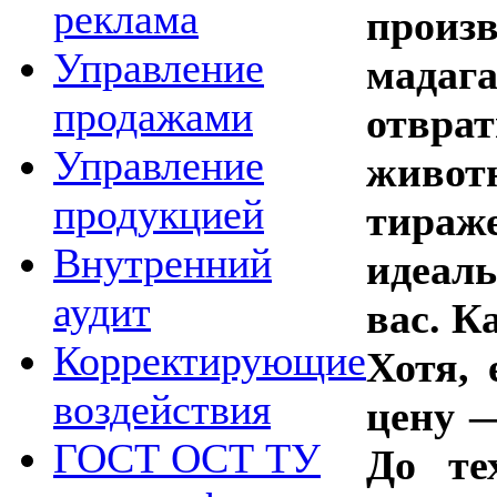
реклама
произ
Управление
мада
продажами
отвра
Управление
живот
продукцией
тираже
Внутренний
идеаль
аудит
вас. К
Корректирующие
Хотя,
воздействия
цену —
ГОСТ ОСТ ТУ
До те