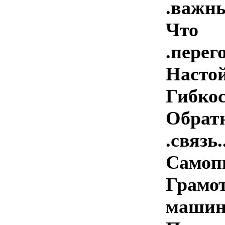
.важны..
Что
.перегов
Настойчив
Гибкость..
Обрат
.связь....
Самопиар..
Грамот
машины .