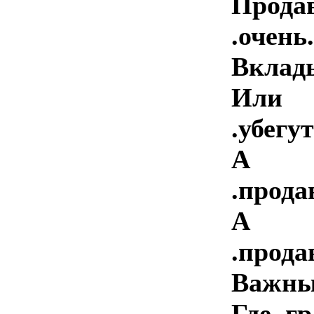
Прод
.очень...
Вклады
Или
.убегут?..
А .
.продава
А .
.продава
Важные .д
Где .г