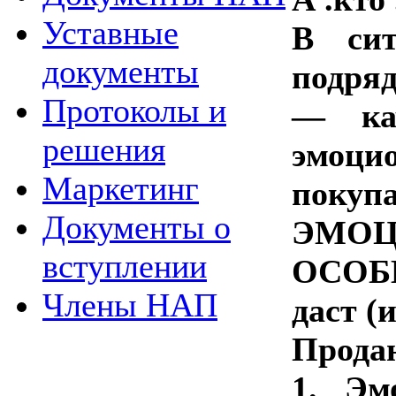
Уставные
В сит
документы
подряд
Протоколы и
— кач
решения
эмоцио
Маркетинг
покупа
Документы о
ЭМОЦИ
вступлении
ОСОБЕ
Члены НАП
даст (
Прода
1. Эм