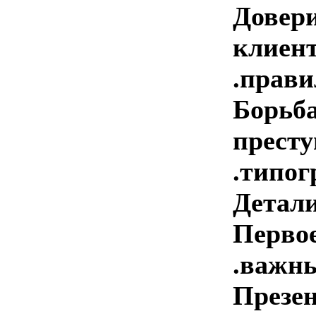
Довери
кли
.правилам
Борьба
прес
.типог
Детали .
Перв
.важны..
През