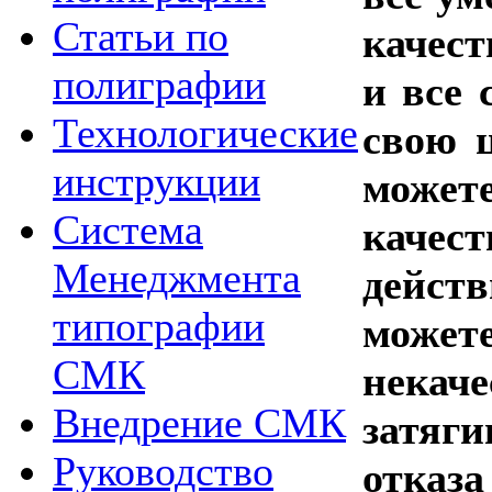
Статьи по
качест
полиграфии
и все 
Технологические
свою 
инструкции
можете
Система
качес
Менеджмента
дейст
типографии
может
СМК
некач
Внедрение СМК
затяг
Руководство
отказа