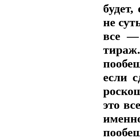
будет,
не сут
все —
тираж
пообещ
если с
роско
это вс
именн
пообе