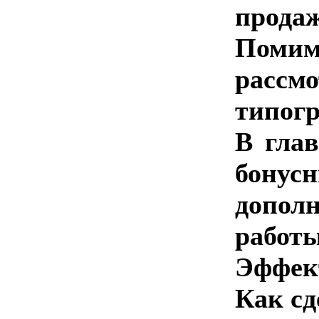
продаж
Помим
расс
типогр
В гла
бону
допол
работы
Эффек
Как сд