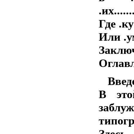
.их.......
Где .к
Или .умн
Заключени
Оглав
Введ
В это
забл
типог
Здесь