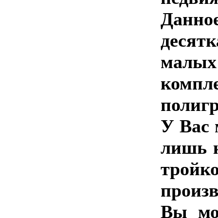
Данно
десят
малых
компл
полиг
У Вас 
лишь 
трой
произв
Вы мо