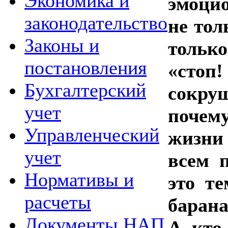
Экономика и
эмоци
законодательство
не тол
Законы и
тольк
постановления
«стоп
Бухгалтерский
сокруш
учет
почему
Управленческий
жизни 
учет
всем 
Нормативы и
это т
расчеты
барана
Документы НАП
А .кто