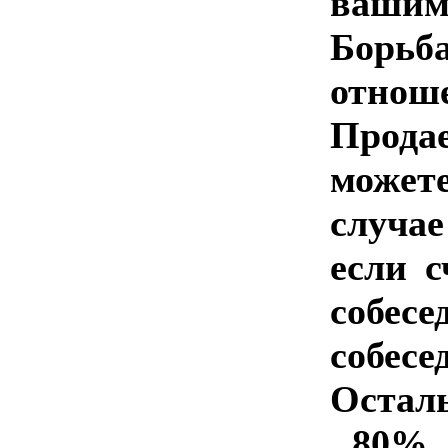
вашим
Борьб
отнош
Прода
может
случае
если с
собес
собес
Остал
80% с