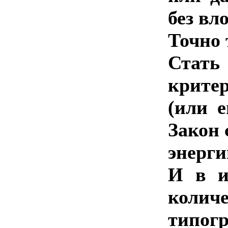
без вл
Точно 
Стать
критер
(или 
Закон 
энерги
И в и
колич
типог