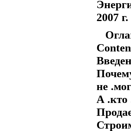
Энерг
2007 г.
Огла
Conten
Введение..
Почему
не .могу
А .кто .
Продае
Строим 