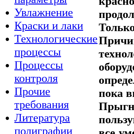
красн
Увлажнение
продо
Краски и лаки
Только
Технологические
Причи
процессы
технол
Процессы
обору
контроля
опреде
Прочие
пока в
требования
Прыгн
Литература
польз
полиграфии
все ум