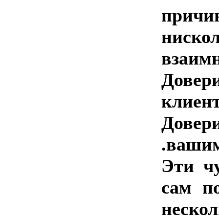
причи
нискол
взаим
Довер
клиент
Довери
.ваши
Эти ч
сам п
нескол