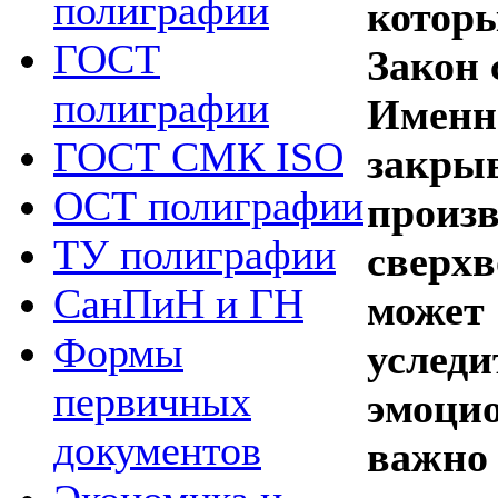
полиграфии
котор
ГОСТ
Закон 
полиграфии
Именн
ГОСТ СМК ISO
закры
ОСТ полиграфии
про
ТУ полиграфии
сверх
СанПиН и ГН
может
Формы
услед
первичных
эмоцио
документов
важно