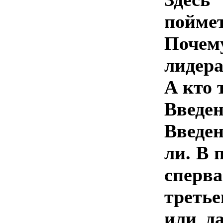
поймет
Почем
лидер
А кто 
Введе
Введе
ли. В 
сперв
третье
или да