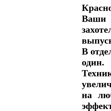
Красно
Ваши 
захоте
выпус
В отде
один.
Техни
увели
на лю
эффек