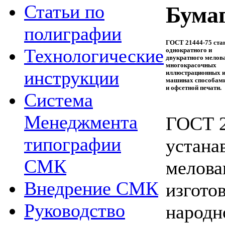
Статьи по
Бума
полиграфии
ГОСТ 21444-75 стан
Технологические
однократного и
двукратного мелова
многокрасочных
инструкции
иллюстрационных и
машинах способам
и офсетной печати.
Система
Менеджмента
ГОСТ 2
типографии
устана
СМК
мелова
Внедрение СМК
изгото
Руководство
народн