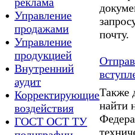
реклама
докуме
Управление
запрос
продажами
почту.
Управление
продукцией
Отправ
Внутренний
вступл
аудит
Также 
Корректирующие
найти 
воздействия
Федера
ГОСТ ОСТ ТУ
технич
полиграфии