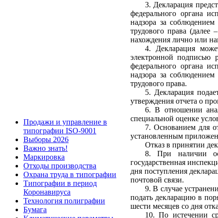
3. Декларация предст
федерального органа ис
надзора за соблюдением
трудового права (далее 
нахождения лично или на
4. Декларация може
электронной подписью р
федерального органа ис
надзора за соблюдением
трудового права.
5. Декларация подае
утверждения отчета о пр
6. В отношении ана
специальной оценке услов
Продажи и управление в
7. Основанием для о
типографии ISO-9001
установленным приложен
Выборы 2026
Отказ в принятии де
Важно знать!
8. При наличии ос
Маркировка
государственная инспекци
Отходы производства
дня поступления деклара
Охрана труда в типографии
почтовой связи.
Типографии в период
9. В случае устранен
Коронавируса
подать декларацию в поря
Технология полиграфии
шести месяцев со дня отк
Бумага
10. По истечении ср