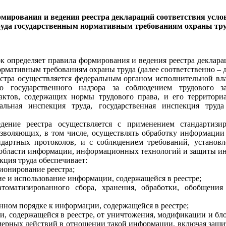
мирования и ведения реестра деклараций соответствия усл
руда государственным нормативным требованиям охраны тру
к определяет правила формирования и ведения реестра деклара
рмативным требованиям охраны труда (далее соответственно – д
стра осуществляется федеральным органом исполнительной вл
го государственного надзора за соблюдением трудового з
ктов, содержащих нормы трудового права, и его территори
альная инспекция труда, государственная инспекция труд
дение реестра осуществляется с применением стандартизи
зволяющих, в том числе, осуществлять обработку информации
дартных протоколов, и с соблюдением требований, установл
 области информации, информационных технологий и защиты и
кция труда обеспечивает:
ионирование реестра;
ие и использование информации, содержащейся в реестре;
втоматизированного сбора, хранения, обработки, обобщени
енном порядке к информации, содержащейся в реестре;
и, содержащейся в реестре, от уничтожения, модификации и бло
мерных действий в отношении такой информации, включая защи