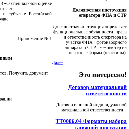
З «О специальной оценке
ть лет.
Должностная инструкция
а в субъекте Российской
оператора ФНА и CTP
ядке.
Должностная инструкция определяет
функциональные обязанности, права
и ответственность оператора на
Приложение № 1
участке ФНА - фотонаборного
аппарата и CTP - компьютер на
печатные формы (пластины).
тивным
Далее
тов. Получить документ
Это интересно!
Договор материальной
ответственности
ерации
Договор о полной индивидуальной
материальной ответственности...
ТТ0006.04 Форматы набора
книжной продукции