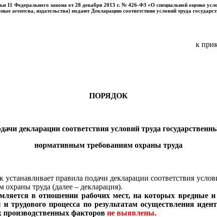
атьи 11 Федерального закона от 28 декабря 2013 г. № 426-ФЗ «О специальной оценке ус
ные агентсва, издательства) подают Декларацию соответствия условий труда госуда
к при
ПОРЯДОК
одачи декларации соответствия условий труда государственн
нормативным требованиям охраны труда
к устанавливает правила подачи декларации соответствия услов
охраны труда (далее – декларация).
мляется в отношении рабочих мест, на которых вредные и
 и трудового процесса по результатам осуществления иде
ых производственных факторов
не выявлены.