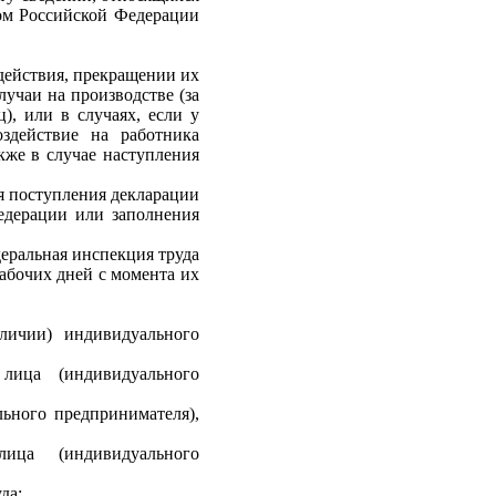
вом Российской Федерации
 действия, прекращении их
учаи на производстве (за
), или в случаях, если у
здействие на работника
кже в случае наступления
ня поступления декларации
едерации или заполнения
деральная инспекция труда
рабочих дней с момента их
личии) индивидуального
лица (индивидуального
ьного предпринимателя),
ица (индивидуального
да;