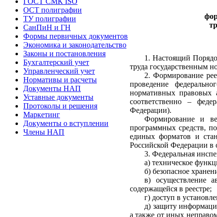
ГОСТ СМК ISO
ОСТ полиграфии
фор
ТУ полиграфии
т
СанПиН и ГН
Формы первичных документов
Экономика и законодательство
Законы и постановления
1. Настоящий Порядо
Бухгалтерский учет
труда государственным но
Управленческий учет
2. Формирование рее
Нормативы и расчеты
проведение федерально
Документы НАП
нормативных правовых а
Уставные документы
соответственно – федер
Протоколы и решения
Федерации).
Маркетинг
Формирование и ве
Документы о вступлении
программных средств, по
Члены НАП
единых форматов и стан
Российской Федерации в
3. Федеральная инспе
а) техническое функц
б) безопасное хранен
в) осуществление а
содержащейся в реестре;
г) доступ в установл
д) защиту информаци
а также от иных неправо