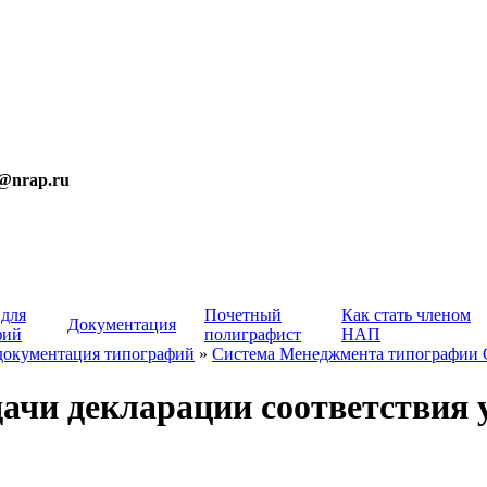
t@nrap.ru
 для
Почетный
Как стать членом
Документация
фий
полиграфист
НАП
документация типографий
»
Система Менеджмента типографии
ачи декларации соответствия 