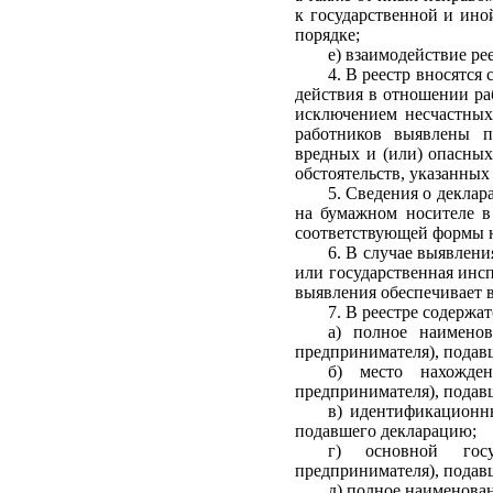
к государственной и ино
порядке;
е) взаимодействие р
4. В реестр вносятся
действия в отношении ра
исключением несчастных 
работников выявлены п
вредных и (или) опасных
обстоятельств, указанных
5. Сведения о деклар
на бумажном носителе в
соответствующей формы н
6. В случае выявлени
или государственная инсп
выявления обеспечивает в
7. В реестре содержа
а) полное наименов
предпринимателя), подав
б) место нахожден
предпринимателя), подав
в) идентификационн
подавшего декларацию;
г) основной госу
предпринимателя), подав
д) полное наименова