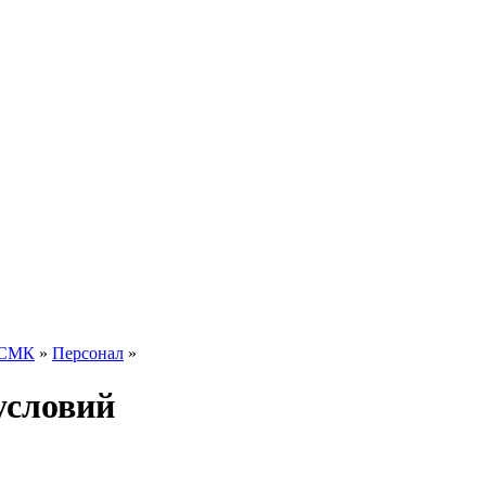
 СМК
»
Персонал
»
условий