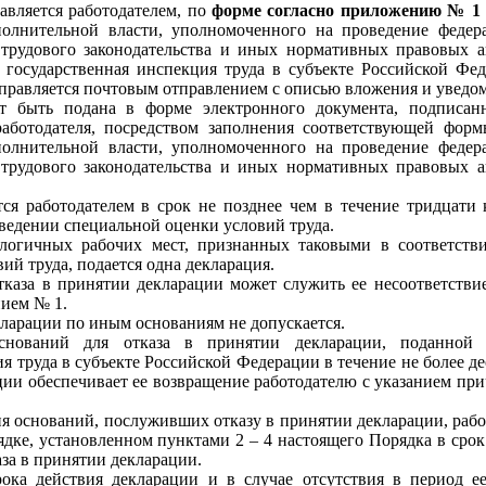
авляется работодателем, по
форме согласно приложению № 1
полнительной власти, уполномоченного на проведение федера
 трудового законодательства и иных нормативных правовых 
– государственная инспекция труда в субъекте Российской Фед
правляется почтовым отправлением с описью вложения и уведо
т быть подана в форме электронного документа, подписан
аботодателя, посредством заполнения соответствующей фор
полнительной власти, уполномоченного на проведение федера
 трудового законодательства и иных нормативных правовых 
тся работодателем в срок не позднее чем в течение тридцати
оведении специальной оценки условий труда.
логичных рабочих мест, признанных таковыми в соответстви
ий труда, подается одна декларация.
тказа в принятии декларации может служить ее несоответств
ием № 1.
кларации по иным основаниям не допускается.
нований для отказа в принятии декларации, поданной 
я труда в субъекте Российской Федерации в течение не более д
ции обеспечивает ее возвращение работодателю с указанием при
ия оснований, послуживших отказу в принятии декларации, раб
дке, установленном пунктами 2 – 4 настоящего Порядка в срок
аза в принятии декларации.
ока действия декларации и в случае отсутствия в период ее