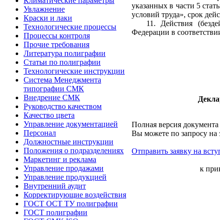
Климатические параметры
указанных в части 5 ст
Увлажнение
условий труда», срок дей
Краски и лаки
11. Действия (безд
Технологические процессы
Федерации в соответстви
Процессы контроля
Прочие требования
Литература полиграфии
Статьи по полиграфии
Технологические инструкции
Система Менеджмента
типографии СМК
Внедрение СМК
Декла
Руководство качеством
Качество цвета
Управление документацией
Полная версия документа
Персонал
Вы можете по запросу на 
Должностные инструкции
Положения о подразделениях
Отправить заявку на всту
Маркетинг и реклама
Управление продажами
к при
Управление продукцией
Внутренний аудит
Корректирующие воздействия
ГОСТ ОСТ ТУ полиграфии
ГОСТ полиграфии