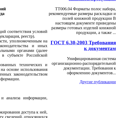
ТТ006.04 Форматы полос набора,
овий
рекомендуемые размеры раскладки и
да
полей книжной продукции В
настоящем документе приведены
размеры готовых изделий книжной
ций соответствия условий
продукции, а также ...
екларация, реестр).
асти, уполномоченным на
ГОСТ 6.30-2003 Требования
аконодательства и иных
к документам
альными органами (далее
а в субъекте Российской
Унифицированная система
организационно-распорядительной
рованных технических и
документации. Требования к
 на основе использования
оформлению документов...
енных законодательством
нформации.
Другие публикации
я и анализа информации,
кирования доступа к ней,
ту сведений, относящихся