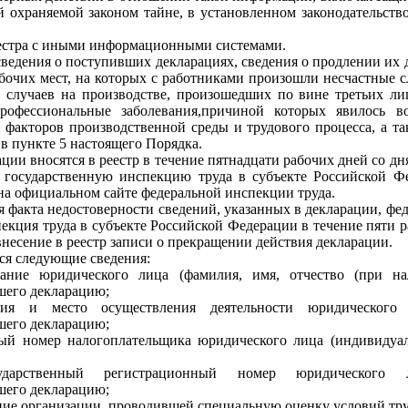
й охраняемой законом тайне, в установленном законодательст
еестра с иными информационными системами.
 сведения о поступивших декларациях, сведения о продлении их
бочих мест, на которых с работниками произошли несчастные сл
случаев на производстве, произошедших по вине третьих лиц
рофессиональные заболевания,причиной которых явилось во
 факторов производственной среды и трудового процесса, а та
 в пункте 5 настоящего Порядка.
ации вносятся в реестр в течение пятнадцати рабочих дней со д
 государственную инспекцию труда в субъекте Российской Ф
а официальном сайте федеральной инспекции труда.
я факта недостоверности сведений, указанных в декларации, фе
екция труда в субъекте Российской Федерации в течение пяти 
несение в реестр записи о прекращении действия декларации.
тся следующие сведения:
ание юридического лица (фамилия, имя, отчество (при на
шего декларацию;
ия и место осуществления деятельности юридического 
шего декларацию;
ый номер налогоплательщика юридического лица (индивидуал
дарственный регистрационный номер юридического л
шего декларацию;
ние организации, проводившей специальную оценку условий тру