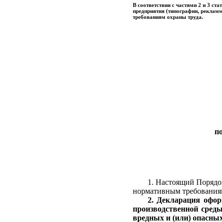
В соответствии с частями 2 и 3 ст
предприятия (типографии, рекламм
требованиям охраны труда.
п
1. Настоящий Порядо
нормативным требованиям 
2. Декларация офор
производственной среды
вредных и (или) опасн