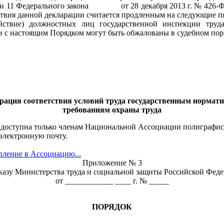
атьи 11 Федерального закона от 28 декабря 2013 г. № 426-Ф
ствия данной декларации считается продленным на следующие пя
ействие) должностных лиц государственной инспекции труд
и с настоящим Порядком могут быть обжалованы в судебном пор
рация соответствия условий труда государственным норма
требованиям охраны труда
 доступна только членам Национальной Ассоциации полиграфис
электронную почту.
пление в Ассоциацию...
Приложение № 3
казу Министерства труда и социальной защиты Российской Фед
от ____________ ____ г. № _____
ПОРЯДОК