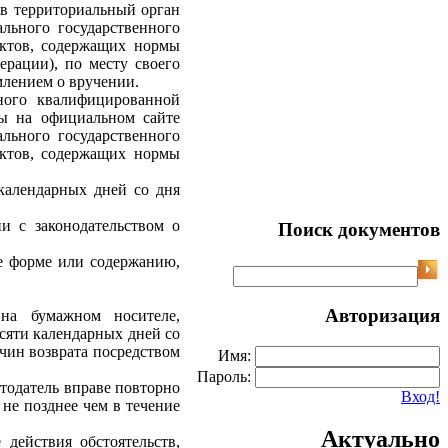
в территориальный орган
льного государственного
актов, содержащих нормы
ерации), по месту своего
млением о вручении.
ного квалифицированной
мы на официальном сайте
льного государственного
актов, содержащих нормы
 календарных дней со дня
и с законодательством о
Поиск документов
ие форме или содержанию,
Авторизация
на бумажном носителе,
есяти календарных дней со
чин возврата посредством
Имя:
Пароль:
отодатель вправе повторно
Вход!
 не позднее чем в течение
Актуально
 действия обстоятельств,