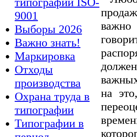
типографии ISO-
продаж
9001
важно
Выборы 2026
говори
Важно знать!
распор
Маркировка
должен
Отходы
важных
производства
на это
Охрана труда в
переоц
типографии
врем
Типографии в
котор
период