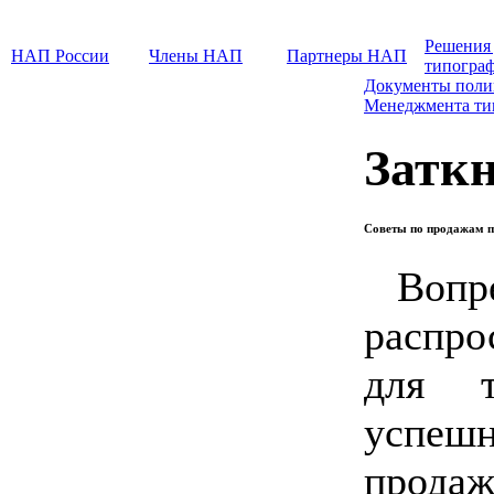
Решения
НАП России
Члены НАП
Партнеры НАП
типогра
Документы поли
Менеджмента т
Заткн
Советы по продажам п
Вопр
распро
для т
успеш
прода