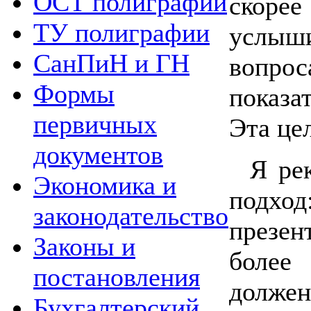
ОСТ полиграфии
скорее
ТУ полиграфии
услыши
СанПиН и ГН
вопро
Формы
показа
первичных
Эта це
документов
Я ре
Экономика и
подх
законодательство
презе
Законы и
более
постановления
должен
Бухгалтерский