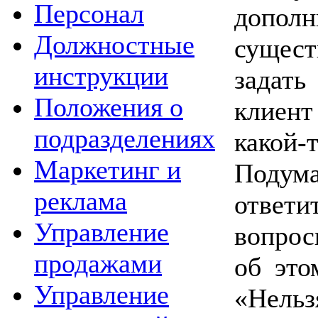
Персонал
дополн
Должностные
сущес
инструкции
задать
Положения о
клиен
подразделениях
какой
Маркетинг и
Подума
реклама
ответи
Управление
вопрос
продажами
об это
Управление
«Нельз