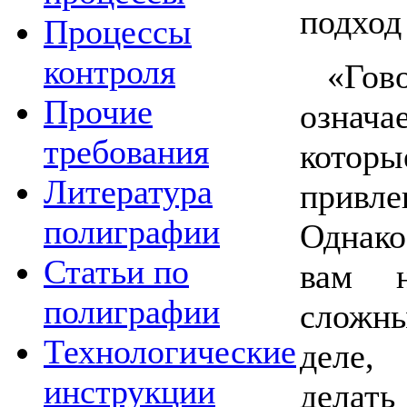
подход
Процессы
контроля
«Го
Прочие
означа
требования
котор
Литература
привл
полиграфии
Однако
Статьи по
вам н
полиграфии
сложны
Технологические
деле,
инструкции
делат