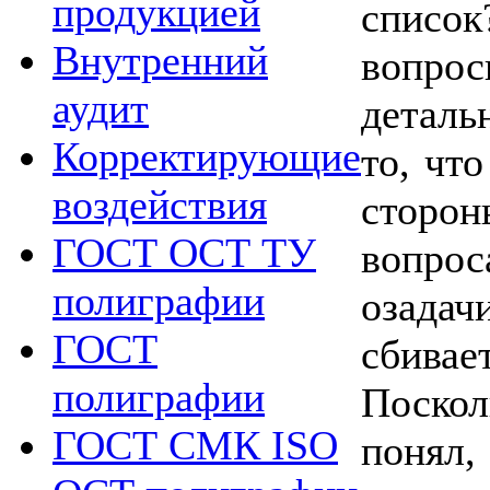
продукцией
списо
Внутренний
вопро
аудит
деталь
Корректирующие
то, чт
воздействия
стор
ГОСТ ОСТ ТУ
вопр
полиграфии
озада
ГОСТ
сбива
полиграфии
Поско
ГОСТ СМК ISO
понял,