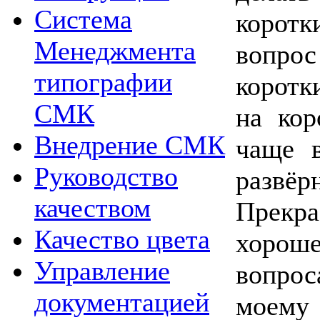
Система
корот
Менеджмента
вопро
типографии
коротк
СМК
на кор
Внедрение СМК
чаще в
Руководство
развё
качеством
Прек
Качество цвета
хоро
Управление
вопро
документацией
моему