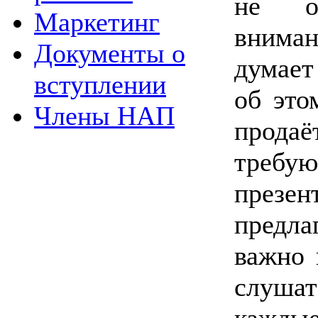
не об
Маркетинг
внима
Документы о
думает
вступлении
об это
Члены НАП
продаё
требу
презен
предла
важно 
слушат
каждые