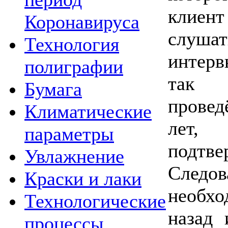
клиент 
Коронавируса
слуша
Технология
интерв
полиграфии
так 
Бумага
провед
Климатические
лет
параметры
подтв
Увлажнение
Следов
Краски и лаки
необх
Технологические
назад 
процессы