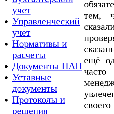
обяза
учет
тем, 
Управленческий
сказал
учет
прове
Нормативы и
сказан
расчеты
ещё од
Документы НАП
част
Уставные
мене
документы
увлеч
Протоколы и
своего
решения