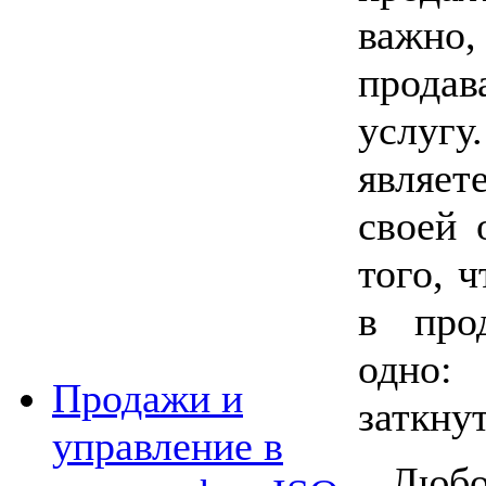
важно,
прода
услуг
являет
своей 
того, 
в про
одно:
Продажи и
заткну
управление в
Любо