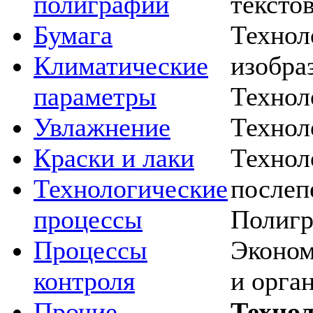
тексто
полиграфии
Технол
Бумага
изобра
Климатические
Технол
параметры
Технол
Увлажнение
Технол
Краски и лаки
послеп
Технологические
Полигр
процессы
Эконом
Процессы
и орга
контроля
Технол
Прочие