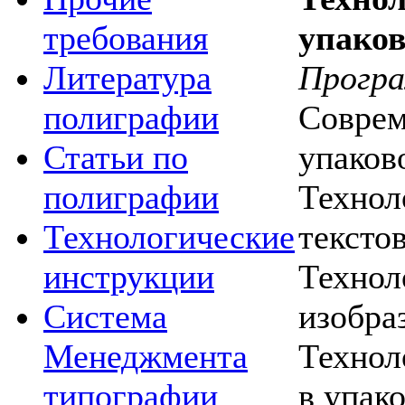
упаков
требования
Програ
Литература
Соврем
полиграфии
упаков
Статьи по
Технол
полиграфии
тексто
Технологические
Технол
инструкции
изобра
Система
Технол
Менеджмента
в упак
типографии