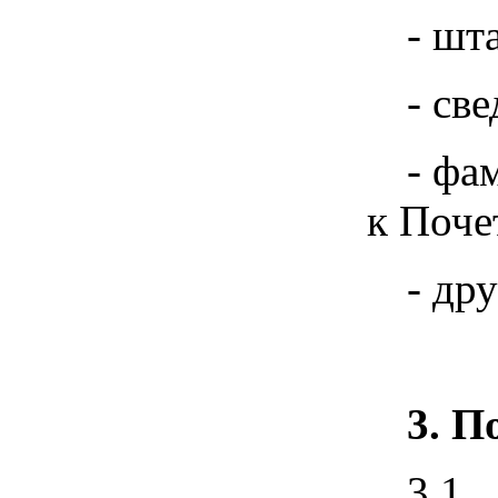
- шт
- св
- фа
к Поче
- др
3. П
3.1.