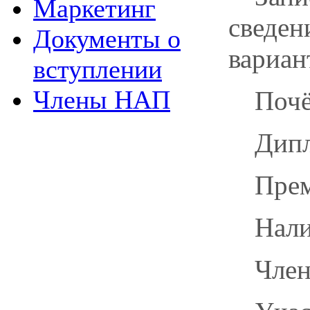
Маркетинг
сведе
Документы о
вариан
вступлении
Члены НАП
Почё
Дипл
Прем
Нали
Член