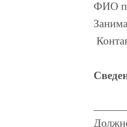
ФИО п
Заним
Контак
Сведе
_____
Должн