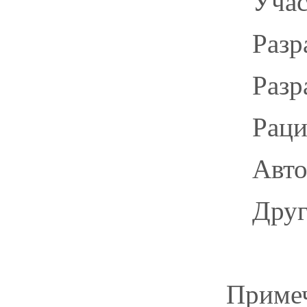
Учас
Разр
Разр
Раци
Авто
Друг
Приме