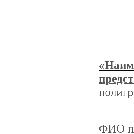
«Наим
предс
полигр
ФИО п