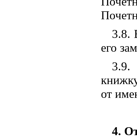
Почетн
Почетн
3.8.
его за
3.9.
книжку
от име
4. О