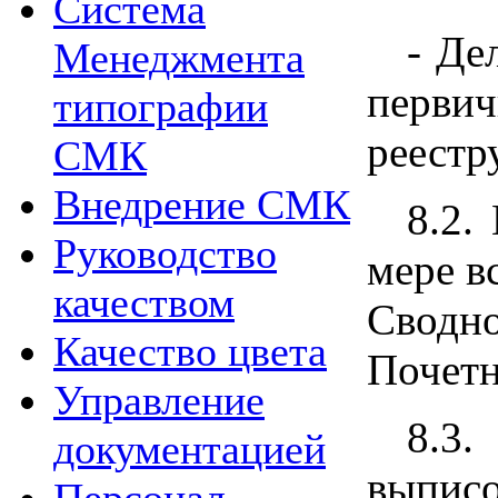
Система
- Де
Менеджмента
перви
типографии
реестру
СМК
Внедрение СМК
8.2.
Руководство
мере в
качеством
Сводно
Качество цвета
Почетн
Управление
8.3.
документацией
выписо