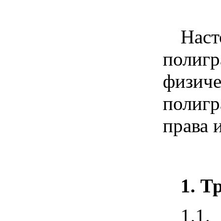
Наст
полигр
физич
полигр
права 
1. Т
1.1.