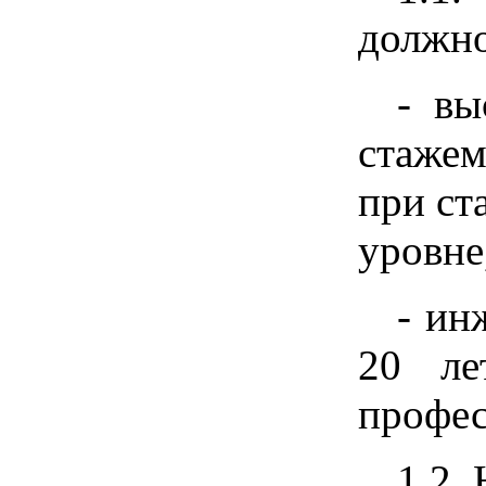
должно
- вы
стажем
при ст
уровне
- ин
20 ле
профес
1.2.