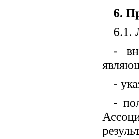
6. П
6.1.
- вн
являющ
- ук
- по
Ассоц
резуль