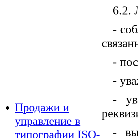
6.2.
- со
связан
- по
- ув
- ув
Продажи и
реквизи
управление в
- вы
типографии ISO-