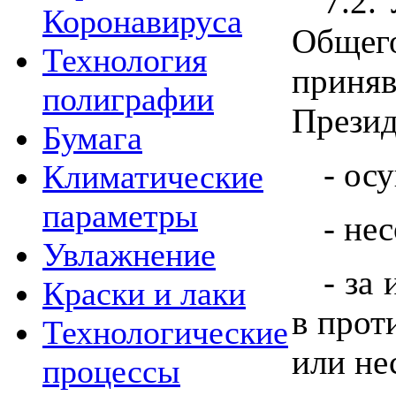
7.2.
Коронавируса
Общег
Технология
приня
полиграфии
Презид
Бумага
- ос
Климатические
параметры
- не
Увлажнение
- за
Краски и лаки
в прот
Технологические
или не
процессы