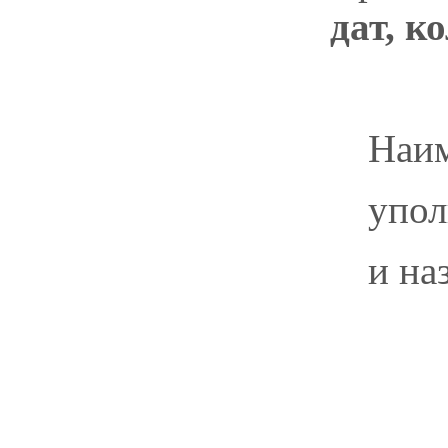
дат, к
Наим
упол
и н
МП