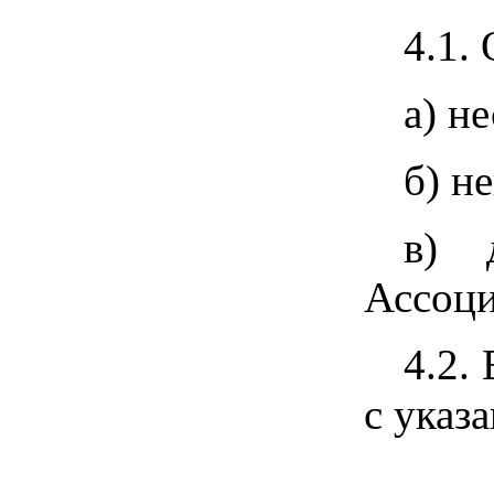
4.1.
а) н
б) н
в) 
Ассоци
4.2.
с указ