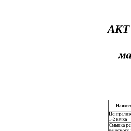
АКТ 
ма
Наиме
Централиз
1-2 качка
Смывка ре
печатного