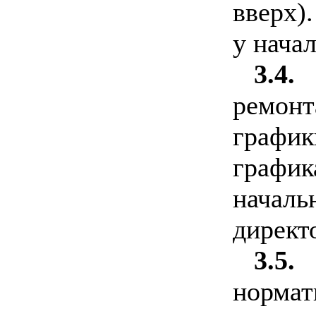
вверх)
у нача
3.4.
ремон
график
графи
начал
директ
3.5.
норма