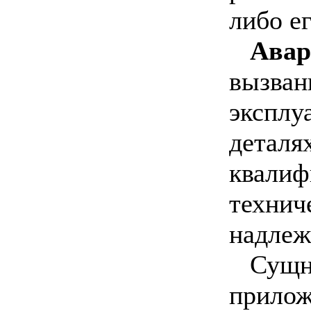
либо е
Авар
вызван
эксплу
детал
квали
технич
надлеж
Сущн
прилож