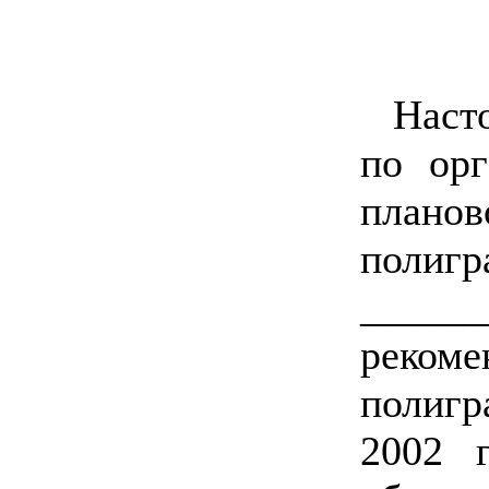
Наст
по орг
плано
поли
_____
рек
полигр
2002 