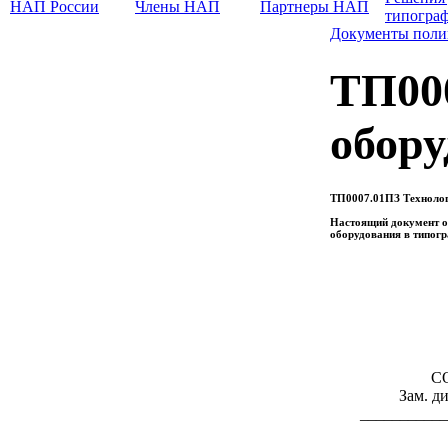
НАП России
Члены НАП
Партнеры НАП
типогра
Документы поли
ТП00
обор
ТП0007.01ПЗ Технолог
Настоящий документ о
оборудования в типогр
С
Зам. д
___________