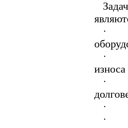
Зада
являют
·
оборуд
·
износа 
·
долгов
·
·