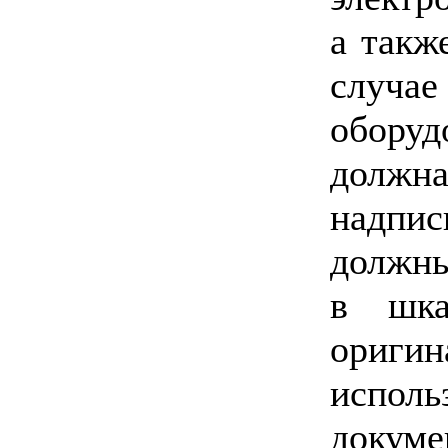
а такж
случае
оборуд
должн
надпис
должны
в шка
оригин
исполь
докуме