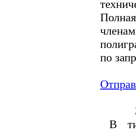
технич
Полная
членам
полигр
по зап
Отправ
В ти