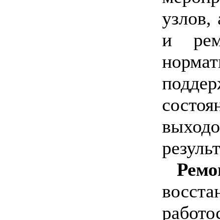
узлов,
и рем
норма
поддер
состо
выходо
резуль
Ремо
вос
работо