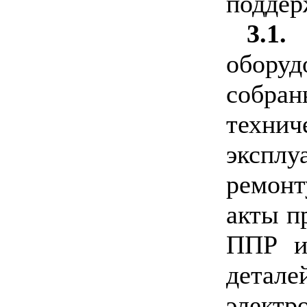
поддер
3.1.
обору
собран
техни
эксплу
ремонт
акты п
ППР и 
дета
электр