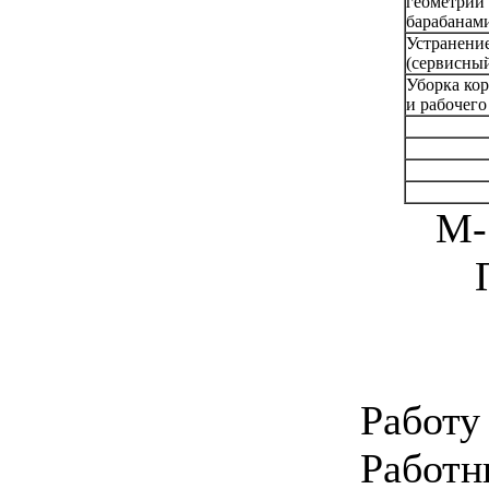
геометрии
барабанам
Устранени
(сервисный
Уборка ко
и рабочего
М-
Работу
Ра