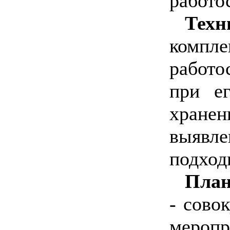
работо
Техн
комп
работо
при ег
хране
выявле
подход
План
- сово
мероп