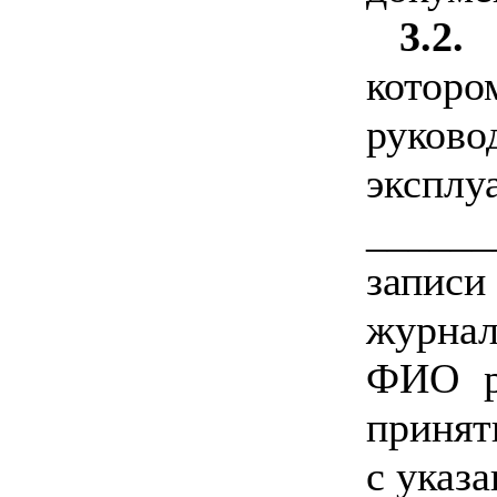
3.2.
котор
руко
экспл
_____
записи
журна
ФИО ра
принят
с указ