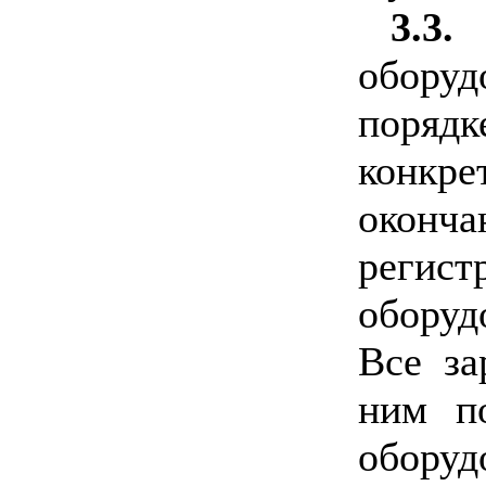
3.3.
обору
порядк
конкр
оконч
регис
оборуд
Все за
ним п
оборуд