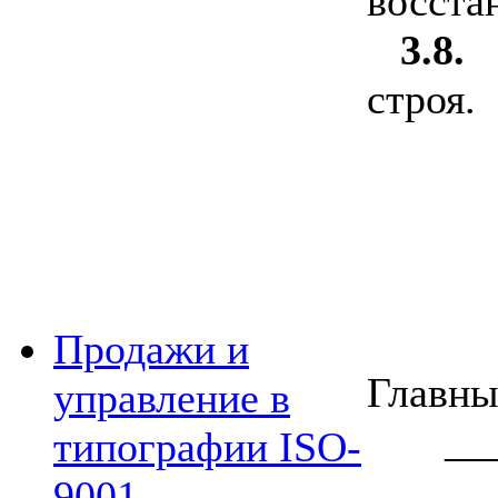
восста
3.8.
строя.
Продажи и
Гла
управление в
___
типографии ISO-
______
9001