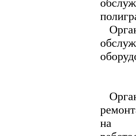
обсл
полигр
Орга
обслу
оборуд
Орга
ремонт
на п