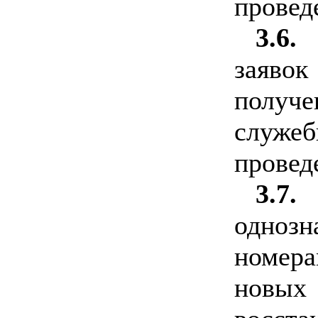
провед
3.6.
заявок
получ
служеб
провед
3.7.
одноз
номера
новы