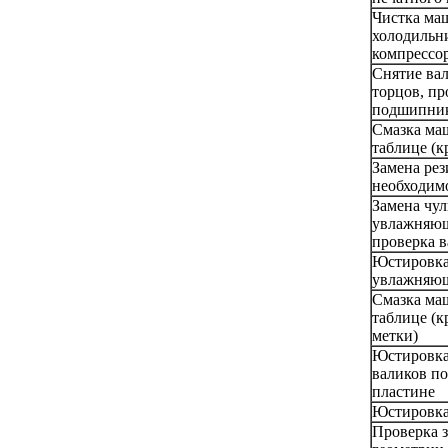
Чистка ма
холодильни
компрессо
Снятие вал
торцов, пр
подшипни
Смазка ма
таблице (к
Замена рез
необходим
Замена чул
увлажняющ
проверка 
Юстировк
увлажняющ
Смазка ма
таблице (к
метки)
Юстировка
валиков по
пластине
Юстировка
Проверка з