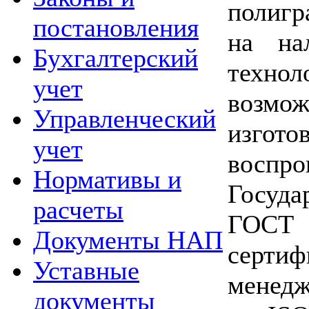
полигр
постановления
на на
Бухгалтерский
технол
учет
воз
Управленческий
изгот
учет
воспро
Нормативы и
Госуда
расчеты
ГОСТ
Документы НАП
серт
Уставные
менед
документы