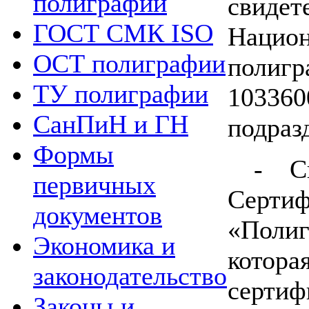
полиграфии
свид
ГОСТ СМК ISO
Нацио
ОСТ полиграфии
пол
ТУ полиграфии
1033
СанПиН и ГН
подраз
Формы
- С
первичных
Сер
документов
«Пол
Экономика и
кот
законодательство
сертиф
Законы и