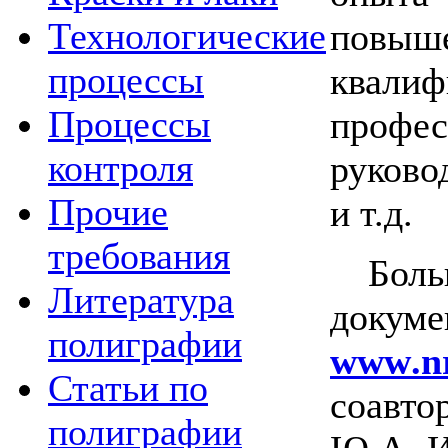
Технологические
повы
процессы
ква
Процессы
профес
контроля
руково
Прочие
и т.д.
требования
Боль
Литература
док
полиграфии
www
.
n
Статьи по
соавт
полиграфии