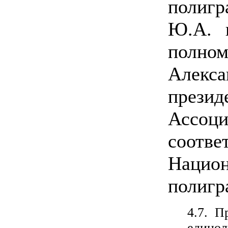
полиг
Ю.А. п
полно
Алекс
прези
Ассоци
соотве
Нацио
полигр
4.7. П
един