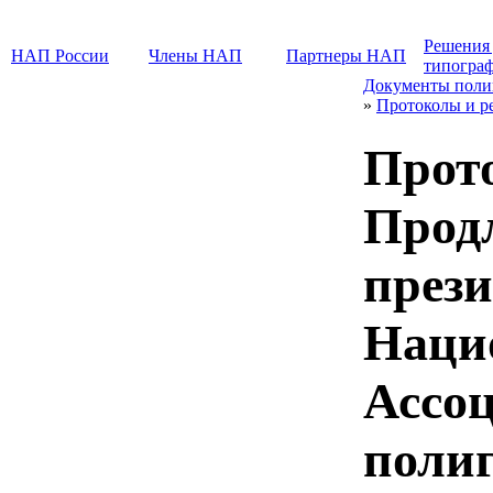
Решения
НАП России
Члены НАП
Партнеры НАП
типогра
Документы поли
»
Протоколы и р
Прот
Прод
прези
Наци
Ассо
поли