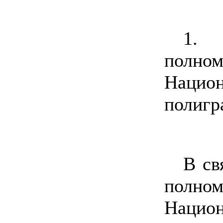
1.
полн
Нацио
полигр
В св
полн
Нацио