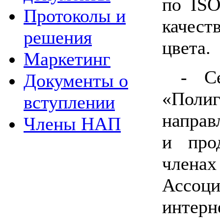
по
IS
Протоколы и
качес
решения
цвета.
Маркетинг
- С
Документы о
«Пол
вступлении
направ
Члены НАП
и про
член
Ассоци
интерн