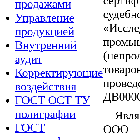
серти
продажами
суде
Управление
«Иссле
продукцией
промы
Внутренний
(непро
аудит
товаро
Корректирующие
прове
воздействия
ДВ0000
ГОСТ ОСТ ТУ
полиграфии
Явл
ГОСТ
ООО 