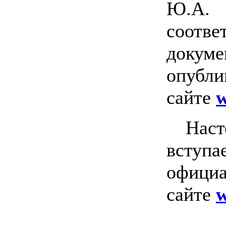
Ю.А
соотв
док
опубли
сайте
w
На
вступа
офици
сайте
w