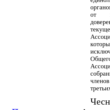
орган
от и
довер
текуще
Ассоц
кото
искл
Обще
Ассоц
собра
члено
третьи
Че