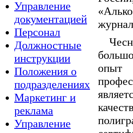
Управление
«Алько
документацией
журнал
Персонал
Чес
Должностные
больш
инструкции
опы
Положения о
профе
подразделениях
явля
Маркетинг и
каче
реклама
полигр
Управление