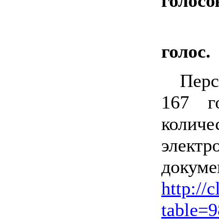
голосо
голос.
Пер
167 г
количе
электр
докуме
http://c
table=9