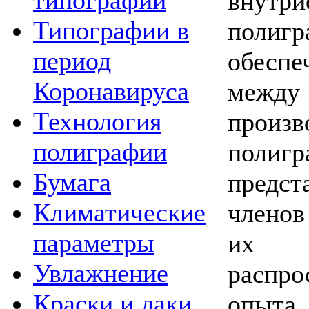
типографии
внутри
Типографии в
полигр
период
обеспе
Коронавируса
межд
Технология
произв
полиграфии
полигр
Бумага
предс
Климатические
членов
параметры
их 
Увлажнение
распро
Краски и лаки
опыт