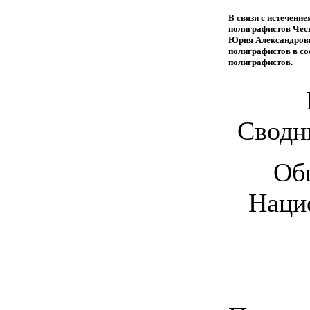
В связи с истечени
полиграфистов Чес
Юрия Александрови
полиграфистов в со
полиграфистов.
Сводны
Об
Наци