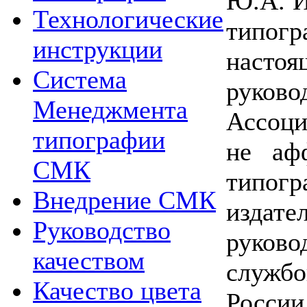
Ю.А. И
Технологические
типогр
инструкции
наст
Система
руков
Менеджмента
Ассоц
типографии
не аф
СМК
тип
Внедрение СМК
издате
Руководство
руково
качеством
служ
Качество цвета
Росс