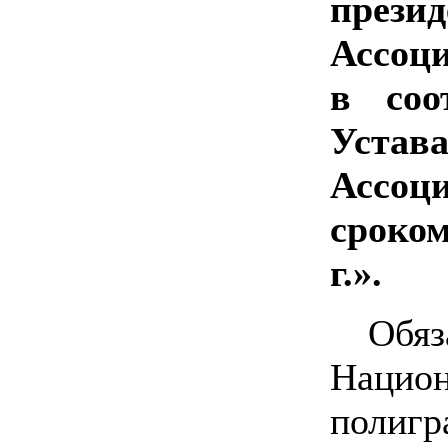
прези
Ассоц
в соо
Уста
Ассоц
сроком
г.».
Обя
Нацио
полиг