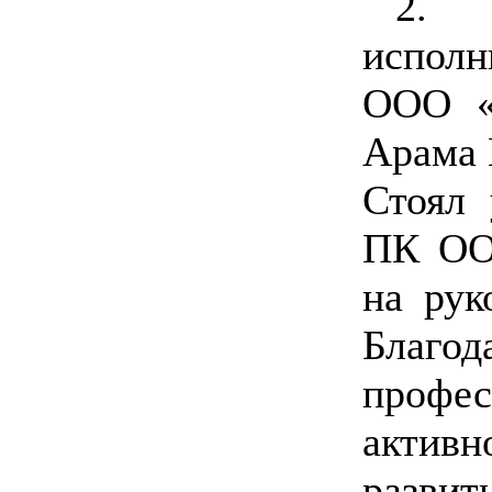
2.
исполн
ООО «
Арама 
Стоял 
ПК ООО
на рук
Бла
проф
акти
разви