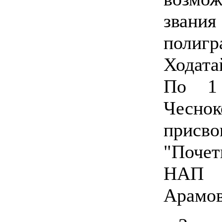
зван
полигр
Ходата
По 1 
Чесно
прис
"Поче
НАП 
Арамов