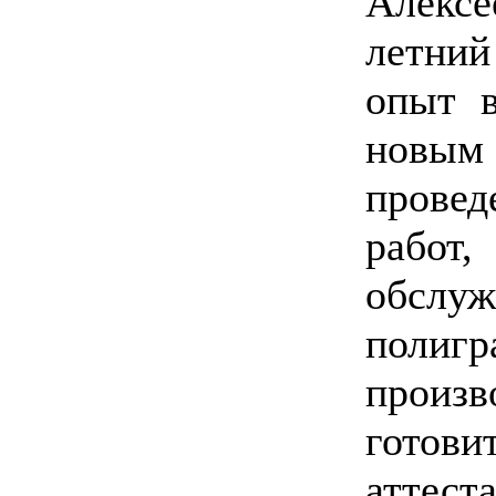
Алекс
летни
опыт в
новым
прове
работ
обслуж
полигр
произ
готов
аттест