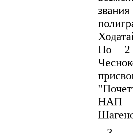
зван
полигр
Ходата
По 2 
Чесно
прис
"Поче
НАП 
Шагено
3.