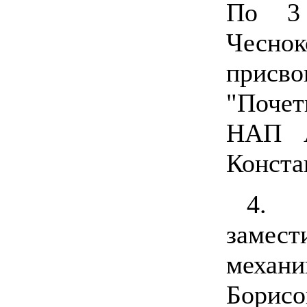
По 3 
Чесно
прис
"Поче
НАП А
Конста
4.
замес
механи
Бор