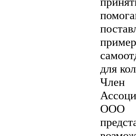
прин
помо
постав
приме
самоо
для кол
Член
Ассоци
ООО 
пред
возмо