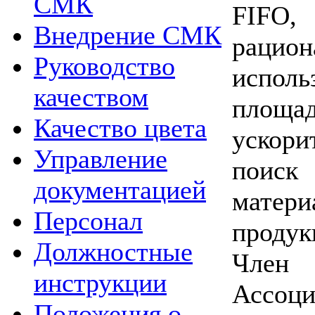
СМК
FIF
Внедрение СМК
рацион
Руководство
испол
качеством
площа
Качество цвета
ускори
Управление
поиск
документацией
матер
Персонал
продук
Должностные
Член
инструкции
Ассоци
Положения о