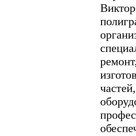
Виктор
поли
органи
специа
ремонт
изгот
частей
оборуд
профе
обеспе