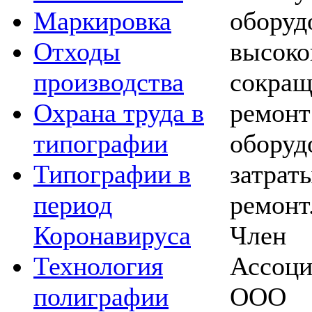
оборуд
Маркировка
высоко
Отходы
сокра
производства
ремо
Охрана труда в
обору
типографии
затрат
Типографии в
ремонт
период
Член
Коронавируса
Ассоци
Технология
ООО 
полиграфии