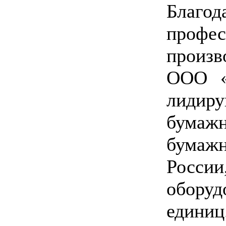
Бла
профес
произв
ООО «
лидиру
бумаж
бума
Росс
обору
един