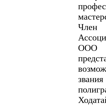
профес
мастер
Член
Ассоци
ООО 
пред
возмо
зван
полигр
Ходата