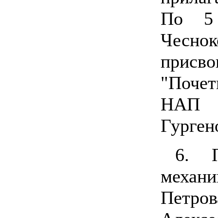
По 5 
Чесно
прис
"Поче
НАП Д
Гурген
6. П
механи
Пет