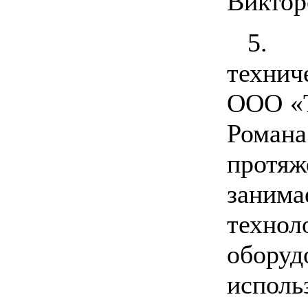
Виктор
5.
техни
ООО «Т
Роман
протяж
заним
технол
оборуд
испол