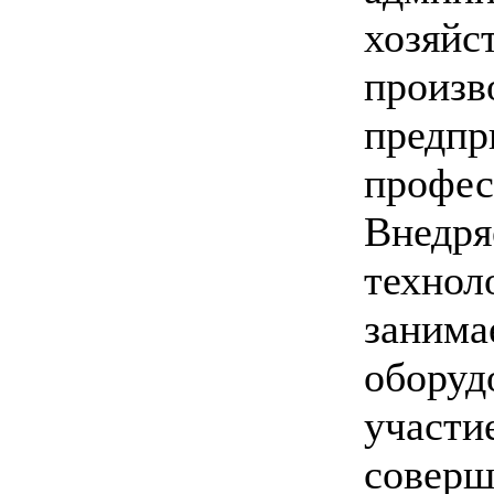
хозяйс
произв
предп
профес
Внед
техно
заним
обору
участ
соверш