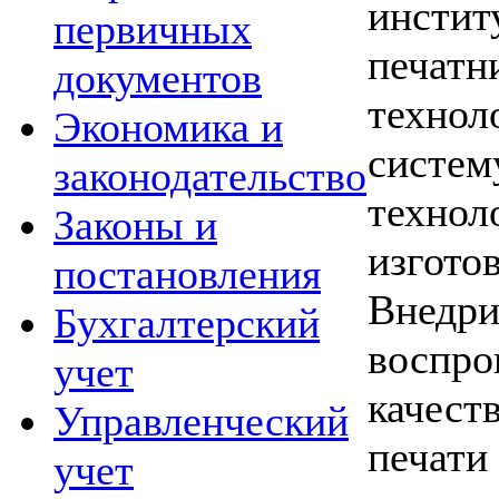
инстит
первичных
печат
документов
технол
Экономика и
систе
законодательство
технол
Законы и
изгот
постановления
Внед
Бухгалтерский
воспро
учет
качест
Управленческий
печат
учет