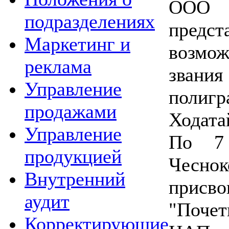
ООО 
подразделениях
пред
Маркетинг и
возмо
реклама
зван
Управление
полигр
продажами
Ходата
Управление
По 7 
продукцией
Чесно
Внутренний
прис
аудит
"Поче
Корректирующие