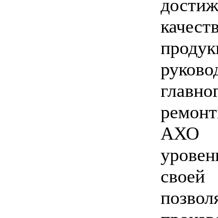
дост
качес
прод
руко
глав
ремонт
АХО 
урове
свое
позво