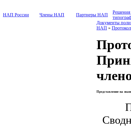
Решения
НАП России
Члены НАП
Партнеры НАП
типогра
Документы поли
НАП
»
Протокол
Прот
Прин
член
Представление на зва
Сводн