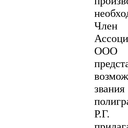
про
необхо
Член
Ассоци
ООО 
пред
возмо
зван
полиг
Р.Г.
прилаг