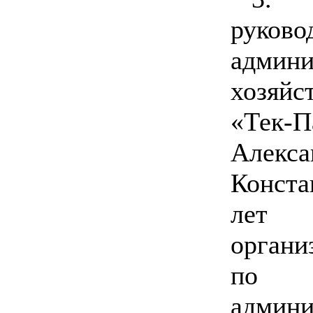
руково
админи
хозяйс
«Тек
Алекса
Конста
лет 
органи
по к
админи