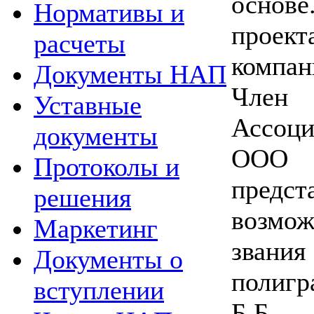
осно
Нормативы и
проек
расчеты
компан
Документы НАП
Член
Уставные
Ассоци
документы
ООО 
Протоколы и
пред
решения
возмо
Маркетинг
зван
Документы о
полиг
вступлении
Б.Б.