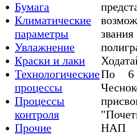
пред
Бумага
возмо
Климатические
зван
параметры
полигр
Увлажнение
Ходата
Краски и лаки
По 6 
Технологические
Чесно
процессы
прис
Процессы
"Поче
контроля
НАП 
Прочие