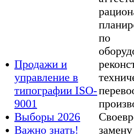
рацио
планир
по 
оборуд
реконс
Продажи и
технич
управление в
перево
типографии ISO-
прои
9001
Своевр
Выборы 2026
замен
Важно знать!