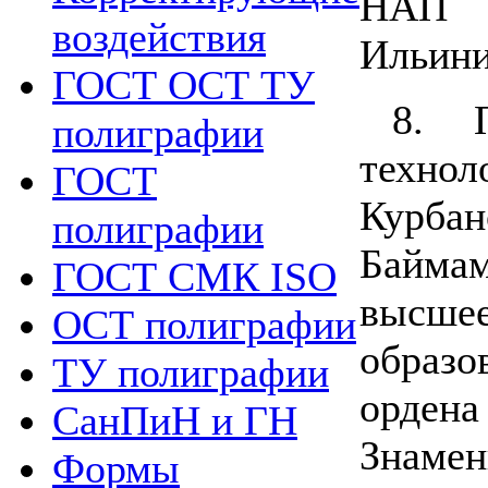
НАП -
воздействия
Ильини
ГОСТ ОСТ ТУ
8. П
полиграфии
технол
ГОСТ
Курб
полиграфии
Байма
ГОСТ СМК ISO
высше
ОСТ полиграфии
образ
ТУ полиграфии
ордена
СанПиН и ГН
Знаме
Формы