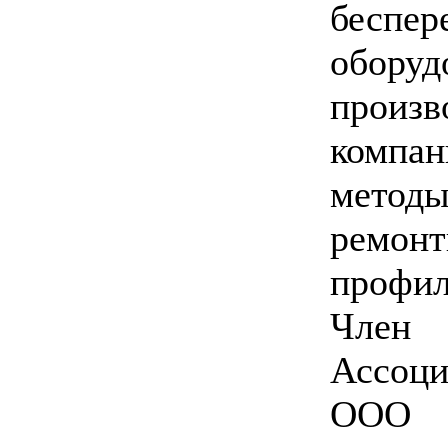
беспе
обор
произв
компа
мето
ремонт
профил
Член
Ассоци
ООО 