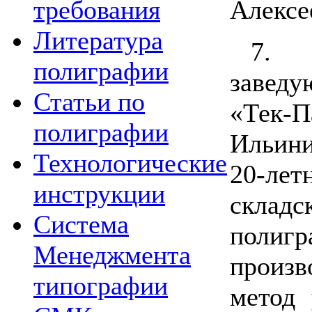
Алексе
требования
Литература
7.
полиграфии
завед
Статьи по
«Тек-П
полиграфии
Ильини
Технологические
20-лет
инструкции
склад
Система
полигр
Менеджмента
произ
типографии
метод 