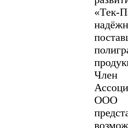
«Тек-П
надёж
постав
полигр
продук
Член
Ассоци
ООО 
пред
возмо