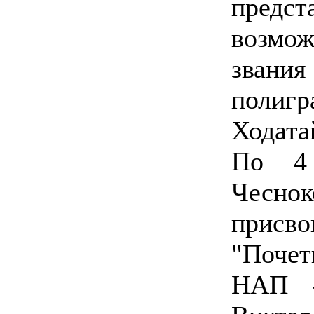
пред
возмо
зван
полигр
Ходата
По 4 
Чесно
прис
"Поче
НАП -