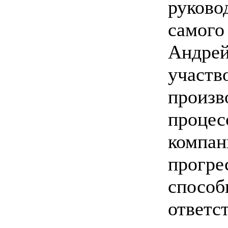
руково
самого
Анд
учас
произв
проце
ком
прогр
спос
отве