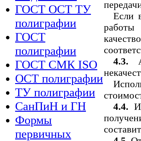
передач
ГОСТ ОСТ ТУ
Если 
полиграфии
работы
ГОСТ
качеств
полиграфии
соответс
4.3.
ГОСТ СМК ISO
некачес
ОСТ полиграфии
Испол
ТУ полиграфии
стоимос
СанПиН и ГН
4.4.
И
получен
Формы
составит
первичных
4.5.
От