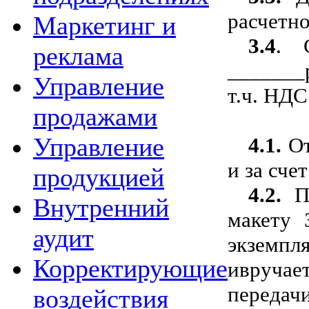
расчетно
Маркетинг и
3.4
.
реклама
_______
Управление
т.ч. НДС
продажами
Управление
4.1.
О
и за сче
продукцией
4.2.
П
Внутренний
макету 
аудит
экземпл
Корректирующие
ивручае
передач
воздействия