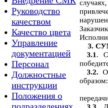
Внедрение СМК
случаях
Руководство
привлеч
нарушен
качеством
Заказчи
Качество цвета
Исполни
Управление
3.
СУ
документацией
3.1
. 
Персонал
победите
3.2.
О
Должностные
образом:
инструкции
- в т
Положения о
передачи
подразделениях
3.3.
Д