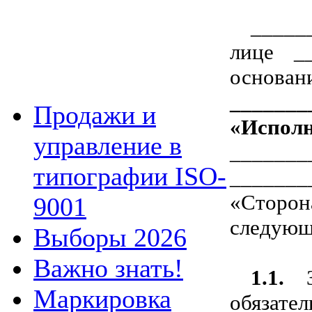
_____
лице __
основан
_______
Продажи и
«Исполн
управление в
_______
типографии ISO-
______
«Сторон
9001
следующ
Выборы 2026
Важно знать!
1.1.
За
Маркировка
обяза