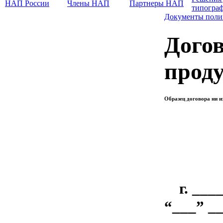
НАП России
Члены НАП
Партнеры НАП
типогра
Документы поли
Догов
прод
Образец договора ни и
г. ___
“___” __