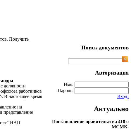
тов. Получить
Поиск документов
Авторизация
сандра
Имя:
я с должности
Пароль:
профсоюза работников
Ф. В настоящее время
Вход!
авление на
Актуально
и представление
Постановление правительства 418 о
фист" НАП
МСМК.