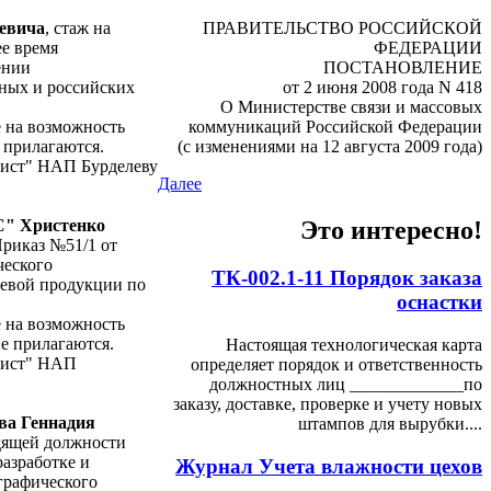
ПРАВИТЕЛЬСТВО РОССИЙСКОЙ
евича
, стаж на
ФЕДЕРАЦИИ
ее время
ПОСТАНОВЛЕНИЕ
ении
от 2 июня 2008 года N 418
дных и российских
О Министерстве связи и массовых
коммуникаций Российской Федерации
 на возможность
(с изменениями на 12 августа 2009 года)
 прилагаются.
фист" НАП Бурделеву
Далее
Это интересно!
С" Христенко
Приказ №51/1 от
ческого
ТК-002.1-11 Порядок заказа
щевой продукции по
оснастки
 на возможность
е прилагаются.
Настоящая технологическая карта
фист" НАП
определяет порядок и ответственность
должностных лиц _____________по
заказу, доставке, проверке и учету новых
ва Геннадия
штампов для вырубки....
одящей должности
разработке и
Журнал Учета влажности цехов
графического