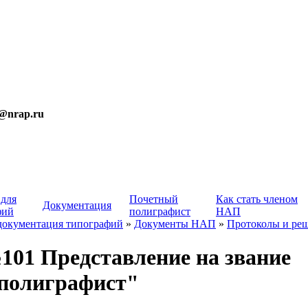
t@nrap.ru
 для
Почетный
Как стать членом
Документация
фий
полиграфист
НАП
документация типографий
»
Документы НАП
»
Протоколы и ре
01 Представление на звание
полиграфист"