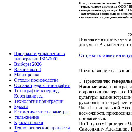
Представление на звание "Почетн
- генерального директора ООО "
- генерального директора ЗАО "
- заместителя генерального дире
- начальника отдела допечатной 
г
Полная версия документа
документ Вы можете по з
Продажи и управление в
Отправить заявку на всту
типографии ISO-9001
Выборы 2026
Важно знать!
Представление на звание
Маркировка
Отходы производства
1. Представляю
генераль
Охрана труда в типографии
Николаевича
, полиграфи
Типографии в период
старшего инженера, а с 1
Коронавируса
культуры, администрации
Технология полиграфии
руководит типографией, 
Бумага
Член Национальной Ассо
Климатические параметры
возможность присвоения 
Увлажнение
прилагаются.
Краски и лаки
По 1 пункту Президент 
Технологические процессы
Самсонкину Александру 