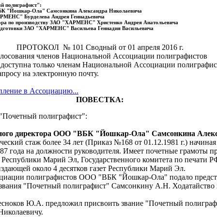
ый полиграфист":
ВБК "Йошкар-Ола" Самсонкина Александра Николаевича
ХАРМЕНС" Бурделева Андрея Геннадьевича
ктора по производству ЗАО "ХАРМЕНС" Христенко Андрея Анатольевича
подготовки ЗАО "ХАРМЕНС" Васильева Геннадия Васильевича
ПРОТОКОЛ № 101 Сводный от 01 апреля 2016 г.
олосования членов Национальной Ассоциации полиграфистов
 доступна только членам Национальной Ассоциации полиграфис
апросу на электронную почту.
пление в Ассоциацию...
ПОВЕСТКА:
 "Почетный полиграфист":
ного директора ООО "ВБК "Йошкар-Ола" Самсонкина Алек
ческий стаж более 34 лет (Приказ №168 от 01.12.1981 г.) начина
987 года на должности руководителя. Имеет почетные грамоты 
 Республики Марий Эл, Государственного комитета по печати Р
издающей около 4 десятков газет Республики Марий Эл.
циации полиграфистов ООО "ВБК "Йошкар-Ола" подало предст
звания "Почетный полиграфист" Самсонкину А.Н. Ходатайство 
Чесноков Ю.А. предложил присвоить звание "Почетный полигра
Николаевичу.