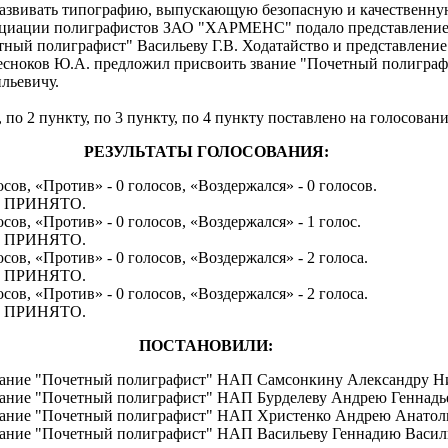
развивать типографию, выпускающую безопасную и качественну
циации полиграфистов ЗАО "ХАРМЕНС" подало представление
тный полиграфист" Васильеву Г.В. Ходатайство и представление
Чесноков Ю.А. предложил присвоить звание "Почетный полигра
льевичу.
по 2 пункту, по 3 пункту, по 4 пункту поставлено на голосовани
РЕЗУЛЬТАТЫ ГОЛОСОВАНИЯ:
осов, «Против» - 0 голосов, «Воздержался» - 0 голосов.
ту ПРИНЯТО.
осов, «Против» - 0 голосов, «Воздержался» - 1 голос.
ту ПРИНЯТО.
осов, «Против» - 0 голосов, «Воздержался» - 2 голоса.
ту ПРИНЯТО.
осов, «Против» - 0 голосов, «Воздержался» - 2 голоса.
ту ПРИНЯТО.
ПОСТАНОВИЛИ:
звание "Почетный полиграфист" НАП Самсонкину Александру Ни
вание "Почетный полиграфист" НАП Бурделеву Андрею Геннадь
звание "Почетный полиграфист" НАП Христенко Андрею Анатоль
вание "Почетный полиграфист" НАП Васильеву Геннадию Васил