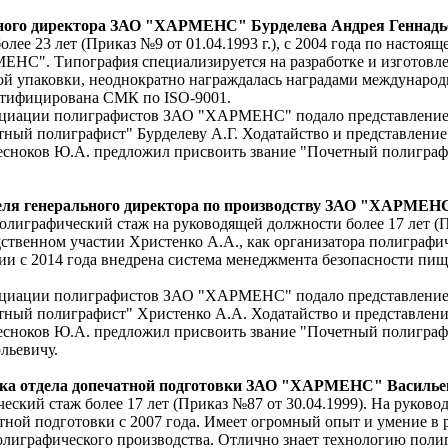
ного директора ЗАО "ХАРМЕНС" Бурделева Андрея Геннадь
ее 23 лет (Приказ №9 от 01.04.1993 г.), с 2004 года по настоящ
НС". Типография специализируется на разработке и изготовл
ой упаковки, неоднократно награждалась наградами междунаро
ертифицирована СМК по ISO-9001.
циации полиграфистов ЗАО "ХАРМЕНС" подало представление
тный полиграфист" Бурделеву А.Г. Ходатайство и представление
есноков Ю.А. предложил присвоить звание "Почетный полигра
еля генерального директора по производству ЗАО "ХАРМЕН
полиграфический стаж на руководящей должности более 17 лет (
дственном участии Христенко А.А., как организатора полиграфи
фии с 2014 года внедрена система менеджмента безопасности пи
циации полиграфистов ЗАО "ХАРМЕНС" подало представление
тный полиграфист" Христенко А.А. Ходатайство и представлени
Чесноков Ю.А. предложил присвоить звание "Почетный полигра
льевичу.
ка отдела допечатной подготовки ЗАО "ХАРМЕНС" Василье
ческий стаж более 17 лет (Приказ №87 от 30.04.1999). На руков
тной подготовки с 2007 года. Имеет огромный опыт и умение в 
олиграфического производства. Отлично знает технологию поли