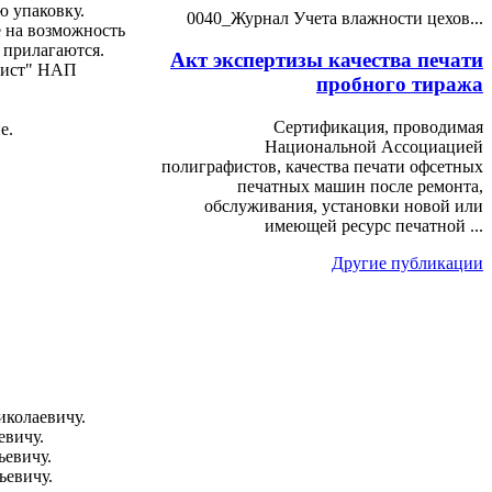
ю упаковку.
0040_Журнал Учета влажности цехов...
 на возможность
 прилагаются.
Акт экспертизы качества печати
фист" НАП
пробного тиража
Сертификация, проводимая
е.
Национальной Ассоциацией
полиграфистов, качества печати офсетных
печатных машин после ремонта,
обслуживания, установки новой или
имеющей ресурс печатной ...
Другие публикации
колаевичу.
евичу.
евичу.
ьевичу.