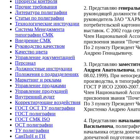
Процессы контроля
Прочие требования
2. Представляю
генераль
Литература полиграфии
руководящей должности бол
Статьи по полиграфии
руководитель ЗАО "ХАРМЕ
Технологические инструкции
потребительской картонн
Система Менеджмента
выставок. С 2002 года с
типографии СМК
Член Национальной Ассо
Внедрение СМК
присвоения звания "Поче
Руководство качеством
По 2 пункту Президент Ч
Качество цвета
Андрею Геннадьевичу.
Управление документацией
Персонал
3. Представляю
заместит
Должностные инструкции
Андрея Анатольевича
, 
Положения о подразделениях
08.02.1999). При непосре
Маркетинг и реклама
производства, в типогра
Управление продажами
ГОСТ Р ИСО 22000-2007.
Управление продукцией
Член Национальной Ассо
Внутренний аудит
присвоения звания "Поче
Корректирующие воздействия
По 3 пункту Президент 
ГОСТ ОСТ ТУ полиграфии
Христенко Андрею Анато
ГОСТ полиграфии
ГОСТ СМК ISO
4. Представляю
начальни
ОСТ полиграфии
Васильевича
, полиграфи
ТУ полиграфии
начальника отдела допеча
СанПиН и ГН
допечатной подготовке п