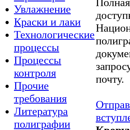
Полная
Увлажнение
доступ
Краски и лаки
Национ
Технологические
полигр
процессы
докуме
Процессы
запрос
контроля
почту.
Прочие
требования
Отправ
Литература
вступл
полиграфии
Квору