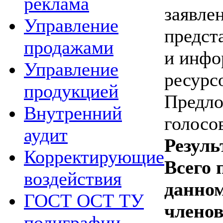
реклама
заявле
Управление
предст
продажами
и инф
Управление
ресурс
продукцией
Предло
Внутренний
голосо
аудит
Резуль
Корректирующие
Всего 
воздействия
данном
ГОСТ ОСТ ТУ
члено
полиграфии