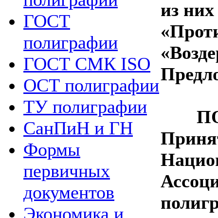
из них
ГОСТ
«Проти
полиграфии
«Возде
ГОСТ СМК ISO
Предл
ОСТ полиграфии
ТУ полиграфии
П
СанПиН и ГН
Приня
Формы
Нацио
первичных
Ассоц
документов
полиг
Экономика и