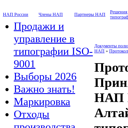
Решения
НАП России
Члены НАП
Партнеры НАП
типогра
Продажи и
управление в
Документы поли
типографии ISO-
НАП
»
Протокол
9001
Прот
Выборы 2026
Прин
Важно знать!
НАП 
Маркировка
Алта
Отходы
производства
типог