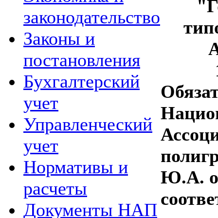
"Г
законодательство
тип
Законы и
постановления
Бухгалтерский
Обязат
учет
Нацио
Управленческий
Ассоц
учет
полиг
Нормативы и
Ю.А. 
расчеты
соотв
Документы НАП