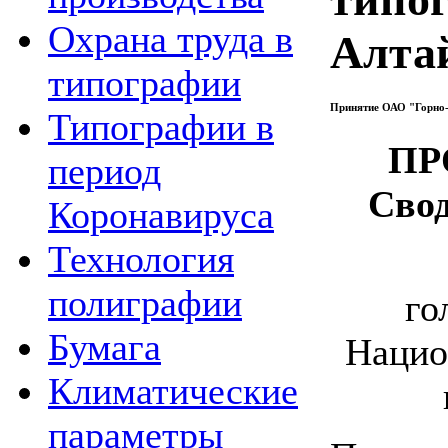
Охрана труда в
Алта
типографии
Принятие ОАО "Горно-
Типографии в
ПР
период
Свод
Коронавируса
Технология
полиграфии
го
Бумага
Нацио
Климатические
параметры