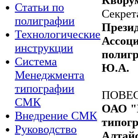
Статьи по
Секрет
полиграфии
Прези
Технологические
Ассоц
инструкции
полиг
Система
Ю.А.
Менеджмента
типографии
ПОВЕ
СМК
ОАО "
Внедрение СМК
типогр
Руководство
Алтай