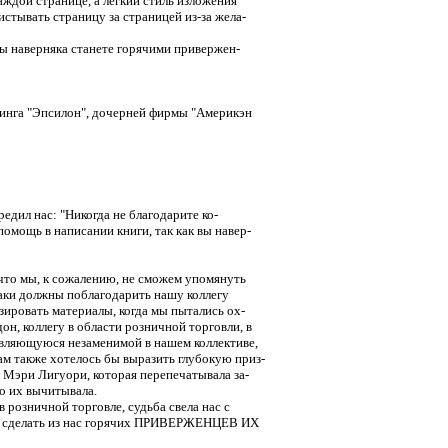
аждой странице, а легкий стиль изложения
истывать страницу за страницей из-за жела-
ы наверняка станете горячими привержен-
инга "Эпсилон", дочерней фирмы "Америкэн
дил нас: "Никогда не благодарите ко-
омощь в написании книги, так как вы навер-
что мы, к сожалению, не сможем упомянуть
-таки должны поблагодарить нашу коллегу
зировать материалы, когда мы пытались ох-
н, коллегу в области розничной торговли, в
являющуюся незаменимой в нашем коллективе,
м также хотелось бы выразить глубокую приз-
 Мэри Лигуори, которая перепечатывала за-
о их вычитывала.
 розничной торговле, судьба свела нас с
ли сделать из нас горячих ПРИВЕРЖЕНЦЕВ ИХ