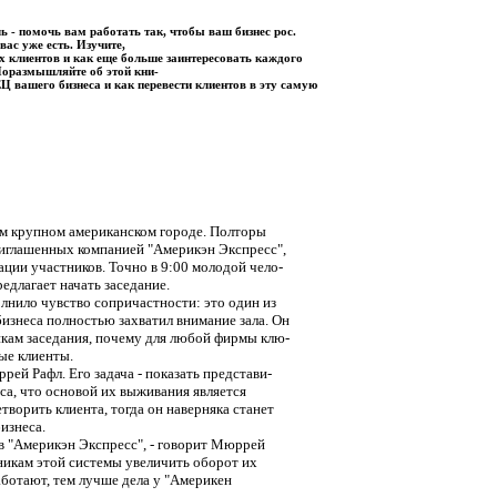
ь - помочь вам работать так, чтобы ваш бизнес рос.
вас уже есть. Изучите,
х клиентов и как еще больше заинтересовать каждого
Поразмышляйте об этой кни-
 вашего бизнеса и как перевести клиентов в эту самую
м крупном американском городе. Полторы
риглашенных компанией "Америкэн Экспресс",
ации участников. Точно в 9:00 молодой чело-
едлагает начать заседание.
ило чувство сопричастности: это один из
изнеса полностью захватил внимание зала. Он
икам заседания, почему для любой фирмы клю-
ые клиенты.
й Рафл. Его задача - показать представи-
са, что основой их выживания является
творить клиента, тогда он наверняка станет
изнеса.
в "Америкэн Экспресс", - говорит Мюррей
никам этой системы увеличить оборот их
ботают, тем лучше дела у "Америкен