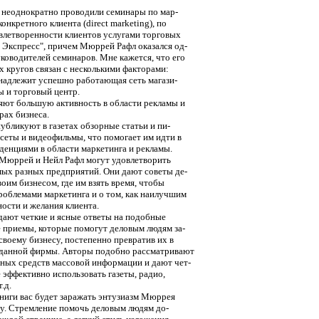
 неоднократно проводили семинары по мар-
онкретного клиента (direct marketing), по
овлетворенности клиентов услугами торговых
 Экспресс", причем Мюррей Рафл оказался од-
ководителей семинаров. Мне кажется, что его
х кругов связан с несколькими факторами:
инадлежит успешно работающая сеть магази-
ы и торговый центр.
ют большую активность в области рекламы и
рах бизнеса.
бликуют в газетах обзорные статьи и пи-
сеты и видеофильмы, что помогает им идти в
денциями в области маркетинга и рекламы.
Мюррей и Нейл Рафл могут удовлетворить
мых разных предприятий. Они дают советы де-
оим бизнесом, где им взять время, чтобы
роблемами маркетинга и о том, как наилучшим
ости и желания клиента.
ают четкие и ясные ответы на подобные
 приемы, которые помогут деловым людям за-
 своему бизнесу, постепенно превратив их в
 данной фирмы. Авторы подобно рассматривают
ных средств массовой информации и дают чет-
 эффективно использовать газеты, радио,
.д.
ниги вас будет заражать энтузиазм Мюррея
су. Стремление помочь деловым людям до-