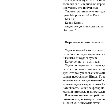
биться успеха чувствуется на к
заставит вас нетерпеливо перел
ния узнать что-нибудь еще.
Так что прочитав всю книгу, в
цами Мюррея и Нейла Рафл.
Как и я.
Карен Квинн.
вице-президент школы маркет
Экспресс"
Выражение признательности
Один знакомый как-то предупре
го-либо из присутствующих за п
няка кого-нибудь забудете".
Естественно, он был прав.
Однако прекрасно осознавая, 
всех, кто помогал нам, мы все
Рут, которой удалось системати
ватить необъятное. Ширли Гордо
течение четырех десятилетий 
занимающимся маркетингом. На
нательность нашей секретарше,
метки и интервью и внимательн
В течение многих лет работы в
сотнями людей, которые смог
БИЗНЕСА. К ним относятся: