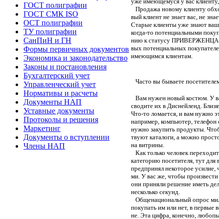
уже имеющемуся у вас клиенту,
ГОСТ полиграфии
Продажа новому клиенту обходи
ГОСТ СМК ISO
вый клиент не знает вас, не зна
ОСТ полиграфии
Старые клиенты уже знают ваш 
ТУ полиграфии
когда-то потенциальными покуп
СанПиН и ГН
нию к статусу ПРИВЕРЖЕНЦА ва
вых потенциальных покупателей
Формы первичных документов
имеющимся клиентам.
Экономика и законодательство
Законы и постановления
Бухгалтерский учет
Часто вы бываете посетителе
Управленческий учет
Нормативы и расчеты
Вам нужен новый костюм. У ва
Документы НАП
сводите их в Диснейленд. Близя
Уставные документы
Что-то ломается, и вам нужно э
Протоколы и решения
например, компьютер, телефон 
Маркетинг
нужно закупить продукты. Чтоб
Документы о вступлении
твуют каталоги, а можно просто
на витрины.
Члены НАП
Как только человек переходит 
категорию посетителя, тут для 
предпринял некоторое усилие, 
ми. У вас же, чтобы произвест
они приняли решение иметь дел
несколько секунд.
Общенациональный опрос милли
покупать им или нет, в первые 
не. Эта цифра, конечно, любоп