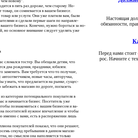
 чем новому".
тся в пять раз дороже, чем старому. Но-
ет товар, он сомневается в вашем бизнесе.
товар или услуги. Они уже платили вам, были
Настоящая дол
ателями и сделали первые шаги по направле-
обязанности, пра
шего бизнеса. Конечно, нужно бороться за но-
, но основное внимание следует уделять уже
К
м
Перед нами стоит 
рос. Начните с те
с сломался тостер. Вы обещали детям, что
тся дна рождения, праздники, юбилеи.
то заменить. Вам требуется что-то получше,
с автоответчиком, новые часы, авторучка,
ы узнать, что предлагается на рынке, сущес-
 забежать в магазин по дороге, поглазеть
из категории потенциального покупателя в
вас и начинается бизнес. Посетитель уже
чтобы познакомиться с вашим бизнесом и ва-
и на посетителей нужное впечатление и чтобы
о именно с вами, есть в распоряжении лишь
она покупателей показал, что они решают,
восемь секунд пребывания в данном магази-
ытна, но смыслом она наполняется только