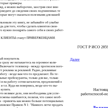
оторые примеры.
д, а можно выборочно, заостряя свое вни-
Доведите до сведения своих подчиненных те
орые могут оказаться полезными для вашей
зовали эту книгу, не забывайте об улыбке
едь для того, чтобы сделать клиентов свои-
о нужно поощрять самого себя и своих работ-
наши КЛИЕНТЫ станут ПРИВЕРЖЕНЦАМИ.
ГОСТ Р ИСО 2859-
ый покупатель
Далее
ы сразу же натыкаетесь на огромное коли-
Включаете телевизор - между прогнозом пого-
т реклама за рекламой. Радио, рекламные
боту - везде вам что-то предлагают. По те-
ьные прейскуранты, только для вас, только
 и на работу сотни каталогов, предложений о
 т.п. Куда ни повернись, везде кто-то пы-
 купить.
Настояща
о великое дело, они необходимы для успе-
работоспособ-н
несмены ошибаются, полагая, что самое необ-
а - привлечь как можно больше потенциальных
ловское Правило N 1: "Намного легче продать
Должно