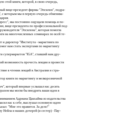
ю этой книги, которой, в свою очередь,
ый вице-презедент фирмы "Эпсилон", подра-
, с которым мы в первую очередь обменива-
цария.
пресс", мы постоянно ощущали помощь и по-
нн, вице-президента по профессиональной под-
 руководителя "Эпсилона", которая помогла
иги на многочисленных семинарах по всей те-
 и директор "Института - маркетинга по
омог нам стать экспертами по маркетингу
ти супермаркетов "IGA", ставший нам дру-
й возможность прочесть лекции и провести
твие в чтении лекций в Австралии и стра-
тор книги по маркетингу в мелкорозничной
ч", который впервые услышал нас десять
образом мы могли бы внедрить ваши идеи в
ниманием Адриана Цакхайма из издательства
гласил нас к себе, выслушал основную идею
азал: "Мне это нравится. За дело!"
 Нейла и наших дочерей (и сестер) - Пау-