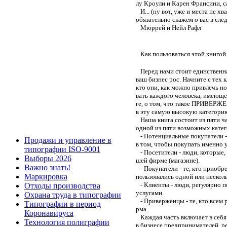
лу Кроули и Карен Франсини, 
И... (ну вот, уже и места не хв
обязательно скажем о вас в сле
Мюррей и Нейл Рафл
Как пользоваться этой книгой
Перед нами стоит единственная
ваш бизнес рос. Начните с тех к
кто они, как можно привлечь н
вать каждого человека, имеюще
ге, о том, что такое ПРИВЕРЖЕ
в эту самую высокую категори
Наша книга состоит из пяти ча
одной из пяти возможных катег
- Потенциальные покупатели -
Продажи и управление в
в том, чтобы покупать именно у
типографии ISO-9001
- Посетители - люди, которые,
Выборы 2026
шей фирме (магазине).
Важно знать!
- Покупатели - те, кто приобре
Маркировка
пользовались одной или нескол
- Клиенты - люди, регулярно 
Отходы производства
услугами.
Охрана труда в типографии
- Приверженцы - те, кто всем р
Типографии в период
рма.
Коронавируса
Каждая часть включает в себя 
Технология полиграфии
в бизнесе предпринимателей, ре