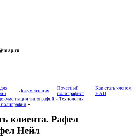
t@nrap.ru
 для
Почетный
Как стать членом
Документация
фий
полиграфист
НАП
документация типографий
»
Технология
 полиграфии
»
ть клиента. Рафел
фел Нейл