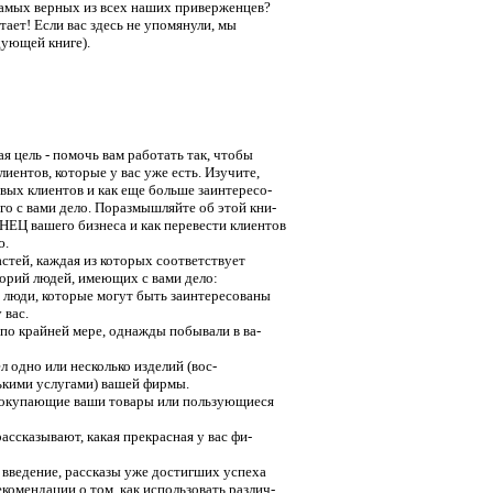
самых верных из всех наших приверженцев?
атает! Если вас здесь не упомянули, мы
дующей книге).
 цель - помочь вам работать так, чтобы
лиентов, которые у вас уже есть. Изучите,
овых клиентов и как еще больше заинтересо-
го с вами дело. Поразмышляйте об этой кни-
НЕЦ вашего бизнеса и как перевести клиентов
ю.
стей, каждая из которых соответствует
орий людей, имеющих с вами дело:
 люди, которые могут быть заинтересованы
 вас.
 по крайней мере, однажды побывали в ва-
л одно или несколько изделий (вос-
ькими услугами) вашей фирмы.
покупающие ваши товары или пользующиеся
ассказывают, какая прекрасная у вас фи-
введение, рассказы уже достигших успеха
комендации о том, как использовать различ-