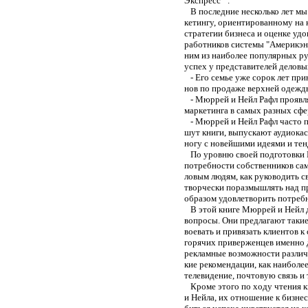
Экспресс"".
В последние несколько лет мы
кетингу, ориентированному на к
стратегии бизнеса и оценке уд
работников системы "Америкэн
ним из наиболее популярных ру
успех у представителей деловы
- Его семье уже сорок лет пр
нов по продаже верхней одежд
- Мюррей и Нейл Рафл проявля
маркетинга в самых разных сфе
- Мюррей и Нейл Рафл часто пу
шут книги, выпускают аудиокас
ногу с новейшими идеями и тен
По уровню своей подготовки 
потребности собственников са
ловым людям, как руководить св
творчески поразмышлять над п
образом удовлетворить потребн
В этой книге Мюррей и Нейл д
вопросы. Они предлагают такие
воевать и привязать клиентов к
горячих приверженцев именно
рекламные возможности различ
кие рекомендации, как наиболее
телевидение, почтовую связь и т
Кроме этого по ходу чтения к
и Нейла, их отношение к бизне