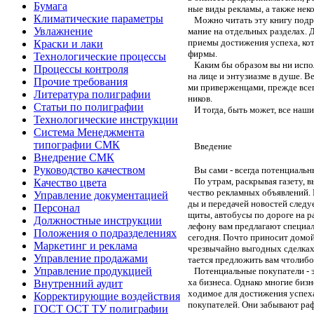
Бумага
ные виды рекламы, а также нек
Климатические параметры
Можно читать эту книгу подря
Увлажнение
мание на отдельных разделах. 
приемы достижения успеха, кот
Краски и лаки
фирмы.
Технологические процессы
Каким бы образом вы ни исполь
Процессы контроля
на лице и энтузиазме в душе. В
Прочие требования
ми приверженцами, прежде всег
Литература полиграфии
ников.
Статьи по полиграфии
И тогда, быть может, все 
Технологические инструкции
Система Менеджмента
типографии СМК
Введение
Внедрение СМК
Руководство качеством
Вы сами - всегда потенциальн
По утрам, раскрывая газету, в
Качество цвета
чество рекламных объявлений. 
Управление документацией
ды и передачей новостей следуе
Персонал
щиты, автобусы по дороге на ра
Должностные инструкции
лефону вам предлагают специал
Положения о подразделениях
сегодня. Почто приносит домой
Маркетинг и реклама
чрезвычайно выгодных сделках и
Управление продажами
тается предложить вам чтолибо
Управление продукцией
Потенциальные покупатели - эт
ха бизнеса. Однако многие биз
Внутренний аудит
ходимое для достижения успех
Корректирующие воздействия
покупателей. Они забывают раф
ГОСТ ОСТ ТУ полиграфии