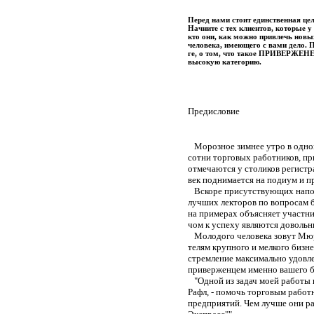
Перед нами стоит единственная цел
Начните с тех клиентов, которые у 
кто они, как можно привлечь новы
человека, имеющего с вами дело. 
ге, о том, что такое ПРИВЕРЖЕНЕЦ
высокую категорию.
Предисловие
Морозное зимнее утро в одно
сотни торговых работников, п
отмечаются у столиков регистр
век поднимается на подиум и пр
Вскоре присутствующих наполн
лучших лекторов по вопросам б
на примерах объясняет участн
чом к успеху являются довольн
Молодого человека зовут Мюрре
телям крупного и мелкого бизне
стремление максимально удовле
приверженцем именно вашего б
"Одной из задач моей работы 
Рафл, - помочь торговым работ
предприятий. Чем лучше они ра