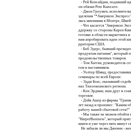
- Рей Консайдин, подавший иде
он обязан Рею Кьюсато.
- Джон Гроумен, исполнительн
зделения "*Америкэн Экспресс"
лись мнениями в Монтре, Швей
- Что касается "Америкэн Экс
ддержку со стороны Карен Кви
готовке в области маркетинга и
нам апробировать идеи этой кн
рритории США.
- Боб Эдерс, бывший президент
продуктам питания", который п
продовольственных товаров.
- Том Хаггаи, руководитель се
гом и наставником.
- Уолтер Шмид, предоставивши
семинары по всей Европе.
- Эдди Боас, оказавший содейс
нах Тихоокеанского региона.
- Кен Эрдман, наш друг и соав
торговле.
- Дэйв Ашер из фирмы "Гринви
лет назад и произнес: "Каким 
работу нашей сбытовой сети?"
- Мы также не можем обойти в
"HarperBusiness", который при
книги и уже через пять минут ск
Не забыли ли мы Дженни - жену