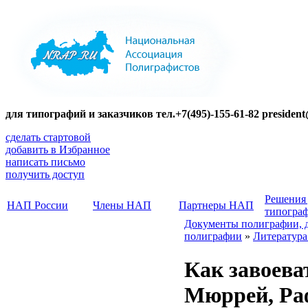
для типографий и заказчиков тел.+7(495)-155-61-82 presiden
сделать стартовой
добавить в Избранное
написать письмо
получить доступ
Решения
НАП России
Члены НАП
Партнеры НАП
типогра
Документы полиграфии, 
полиграфии
»
Литература
Как завоева
Мюррей, Ра