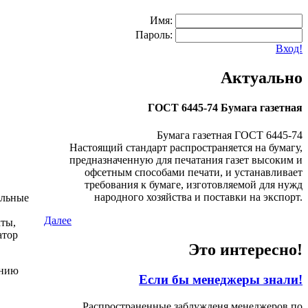
Имя:
Пароль:
Вход!
Актуально
ГОСТ 6445-74 Бумага газетная
Бумага газетная ГОСТ 6445-74
Настоящий стандарт распространяется на бумагу,
предназначенную для печатания газет высоким и
офсетным способами печати, и устанавливает
требования к бумаге, изготовляемой для нужд
народного хозяйства и поставки на экспорт.
ельные
Далее
кты,
атор
Это интересно!
ению
Если бы менеджеры знали!
Распространенные заблужденя менеджеров по