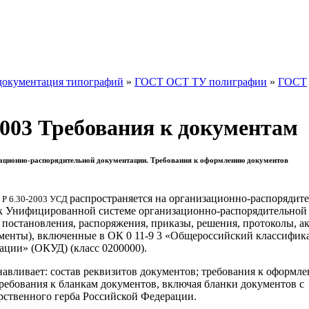
документация типографий
»
ГОСТ ОСТ ТУ полиграфии
»
ГОСТ
003 Требования к документам
ационно-распорядительной документации. Требования к оформлению документов
распространяется на организационно-распорядит
Р 6.30-2003 УСД
к Унифицированной системе организационно-распорядительной
постановления, распоряжения, приказы, решения, протоколы, а
кументы), включенные в ОК 0 11-9 3 «Общероссийский классифик
ации» (ОКУД) (класс 0200000).
навливает: состав реквизитов документов; требования к оформл
ребования к бланкам документов, включая бланки документов с
рственного герба Российской Федерации.