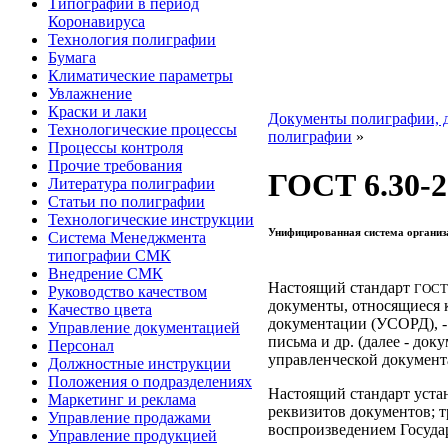
Типографии в период
Коронавируса
Технология полиграфии
Бумага
Климатические параметры
Увлажнение
Краски и лаки
Документы полиграфии, 
Технологические процессы
полиграфии
»
Процессы контроля
Прочие требования
ГОСТ 6.30-2
Литература полиграфии
Статьи по полиграфии
Технологические инструкции
Унифицированная система организ
Система Менеджмента
типографии СМК
Внедрение СМК
Настоящий стандарт
ГОСТ 
Руководство качеством
документы, относящиеся 
Качество цвета
документации (УСОРД), - 
Управление документацией
письма и др. (далее - до
Персонал
управленческой документ
Должностные инструкции
Положения о подразделениях
Настоящий стандарт уста
Маркетинг и реклама
реквизитов документов; т
Управление продажами
воспроизведением Госуда
Управление продукцией