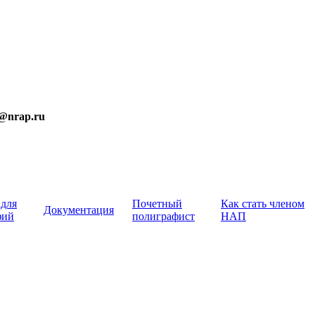
t@nrap.ru
 для
Почетный
Как стать членом
Документация
фий
полиграфист
НАП