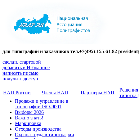
для типографий и заказчиков тел.+7(495)-155-61-82 presiden
сделать стартовой
добавить в Избранное
написать письмо
получить доступ
Решения
НАП России
Члены НАП
Партнеры НАП
типогра
Продажи и управление в
типографии ISO-9001
Выборы 2026
Важно знать!
Маркировка
Отходы производства
Охрана труда в типографии