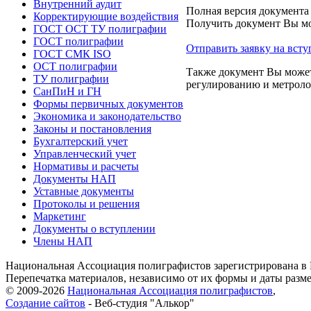
Внутренний аудит
Полная версия документа
Корректирующие воздействия
Получить документ Вы мо
ГОСТ ОСТ ТУ полиграфии
ГОСТ полиграфии
Отправить заявку на всту
ГОСТ СМК ISO
ОСТ полиграфии
Также документ Вы может
ТУ полиграфии
регулированию и метроло
СанПиН и ГН
Формы первичных документов
Экономика и законодательство
Законы и постановления
Бухгалтерский учет
Управленческий учет
Нормативы и расчеты
Документы НАП
Уставные документы
Протоколы и решения
Маркетинг
Документы о вступлении
Члены НАП
Национальная Ассоциация полиграфистов зарегистрирована в 
Перепечатка материалов, независимо от их формы и даты разм
© 2009-2026
Национальная Ассоциация полиграфистов
,
Создание сайтов
- Веб-студия "Алькор"