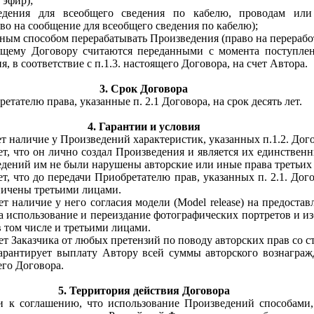
 эфир);
едения для всеобщего сведения по кабелю, проводам и
во на сообщение для всеобщего сведения по кабелю);
ным способом перерабатывать Произведения (право на перерабо
оящему Договору считаются переданными с момента поступле
, в соответствие с п.1.3. настоящего Договора, на счет Автора.
3. Срок Договора
етателю права, указанные п. 2.1 Договора, на срок десять лет.
4. Гарантии и условия
ет наличие у Произведений характеристик, указанных п.1.2. Дог
ет, что он лично создал Произведения и является их единствен
едений им не были нарушены авторские или иные права третьих
ет, что до передачи Приобретателю прав, указанных п. 2.1. Дог
ничены третьими лицами.
ет наличие у него согласия модели (Model release) на предоста
а использование и переиздание фотографических портретов и и
 в том числе и третьими лицами.
ет Заказчика от любых претензий по поводу авторских прав со с
гарантирует выплату Автору всей суммы авторского вознагражде
его Договора.
5. Территория действия Договора
 к соглашению, что использование Произведений способами,