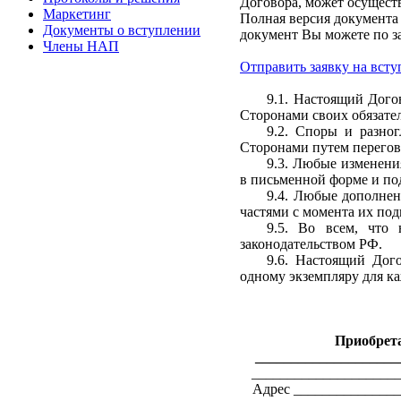
Договора, может осущест
Маркетинг
Полная версия документа
Документы о вступлении
документ Вы можете по з
Члены НАП
Отправить заявку на всту
9.1. Настоящий Дого
Сторонами своих обязател
9.2. Споры и разног
Сторонами путем перегово
9.3. Любые изменени
в письменной форме и п
9.4. Любые дополнен
частями с момента их под
9.5. Во всем, что
законодательством РФ.
9.6. Настоящий Дог
одному экземпляру для к
Приобрет
____________________
____________________
Адрес ______________