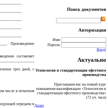
____________
Поиск документов
____________
____________
____________
Авторизация
____________
Имя:
____. Произведение
Пароль:
Вход!
ведения составляет
Актуально
______________
ечение трех дней, с
Технология и стандартизация офсетного
производства
Приглашаем вас на новый курс
повышения квалификации «Технология и
ом числе в печатном
стандартизация офсетного производства»
(72 уч. часа)
ледующей передачи в
Далее