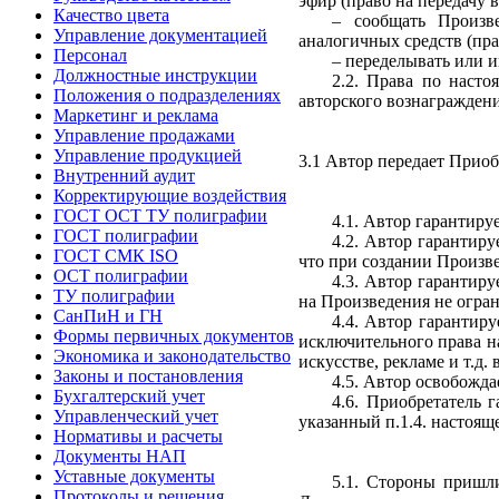
эфир (право на передачу в
Качество цвета
– сообщать Произв
Управление документацией
аналогичных средств (пра
Персонал
– переделывать или и
Должностные инструкции
2.2. Права по наст
Положения о подразделениях
авторского вознаграждения
Маркетинг и реклама
Управление продажами
Управление продукцией
3.1 Автор передает Приобр
Внутренний аудит
Корректирующие воздействия
ГОСТ ОСТ ТУ полиграфии
4.1. Автор гарантиру
ГОСТ полиграфии
4.2. Автор гарантиру
ГОСТ СМК ISO
что при создании Произв
ОСТ полиграфии
4.3. Автор гарантиру
ТУ полиграфии
на Произведения не огра
СанПиН и ГН
4.4. Автор гарантиру
Формы первичных документов
исключительного права н
Экономика и законодательство
искусстве, рекламе и т.д.
Законы и постановления
4.5. Автор освобожда
Бухгалтерский учет
4.6. Приобретатель 
Управленческий учет
указанный п.1.4. настоящ
Нормативы и расчеты
Документы НАП
Уставные документы
5.1. Стороны пришли
Протоколы и решения