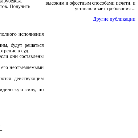
зарубежья.
высоким и офсетным способами печати, и
тов. Получить
устанавливает требования ...
Другие публикации
 полного исполнения
ним, будут решаться
отрение в суд.
если они составлены
я его неотъемлемыми
уются действующим
идическую силу, по
_
_
_