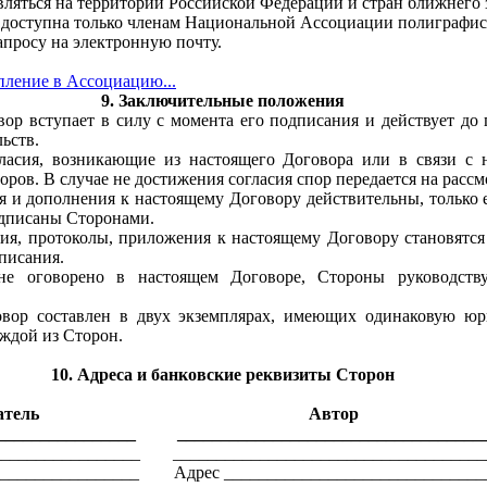
вляться на территории Российской Федерации и стран ближнего 
 доступна только членам Национальной Ассоциации полиграфис
апросу на электронную почту.
пление в Ассоциацию...
9. Заключительные положения
вор вступает в силу с момента его подписания и действует до
ьств.
ласия, возникающие из настоящего Договора или в связи с 
ров. В случае не достижения согласия спор передается на рассм
я и дополнения к настоящему Договору действительны, только 
одписаны Сторонами.
ия, протоколы, приложения к настоящему Договору становятс
писания.
 не оговорено в настоящем Договоре, Стороны руководств
овор составлен в двух экземплярах, имеющих одинаковую юр
аждой из Сторон.
10. Адреса и банковские реквизиты Сторон
атель
Автор
________________
___________________________________
_________________
____________________________________
_________________
Адрес ______________________________