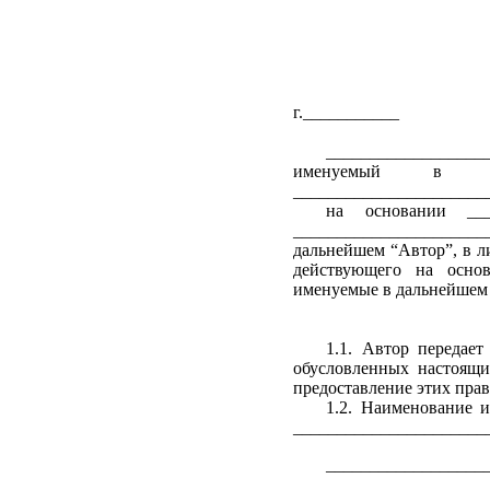
г._________
__________________
именуемый в дал
______________________
на основании ____
_____________________
дальнейшем “Автор”, в 
действующего на основ
именуемые в дальнейшем
1.1. Автор передае
обусловленных настоящи
предоставление этих прав
1.2. Наименование 
______________________
__________________