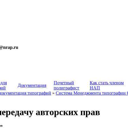
t@nrap.ru
 для
Почетный
Как стать членом
Документация
фий
полиграфист
НАП
документация типографий
»
Система Менеджмента типографии
передачу авторских прав
ав