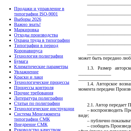
__________________
Продажи и управление в
__________________
типографии ISO-9001
Выборы 2026
__________________
Важно знать!
Маркировка
__________________
Отходы производства
Охрана труда в типографии
__________________
Типографии в период
Коронавируса
__________________
Технология полиграфии
может быть передано лю
Бумага
Климатические параметры
1.3. Размер авторс
Увлажнение
______________ ру
Краски и лаки
______________________
Технологические процессы
1.4. Авторское возн
Процессы контроля
момента передачи Произв
Прочие требования
Литература полиграфии
Статьи по полиграфии
2.1. Автор передает
Технологические инструкции
– воспроизводить Пр
Система Менеджмента
виде;
типографии СМК
– публично показыва
Внедрение СМК
– сообщать Произведе
Руководство качеством