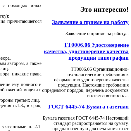
ли с помощью иных
Это интересно!
тку);
ния причитающегося
Заявление о приеме на работу
Заявление о приеме на работу...
ТТ0006.06 Удостоверение
качества, удостоверение качества
продукции типографии
овора.
ным автором, а также
 лиц.
ТТ0006.06 Организационно-
овора, никакие права
технологические требования к
оформлению удостоверения качества
вление ему полного и
продукции. Настоящие требования
зображений модели в
определяют порядок, перечень документов
и ответственность ...
тороны третьих лиц.
ния п.1.3., в срок,
ГОСТ 6445-74 Бумага газетная
Бумага газетная ГОСТ 6445-74 Настоящий
стандарт распространяется на бумагу,
 указанными п. 2.1.
предназначенную для печатания газет