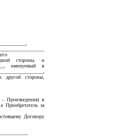
__________,
____________
его
 одной стороны, и
_____, именуемый в
__________________,
с другой стороны,
 – Произведения) в
а Приобретатель за
астоящему Договору
____________