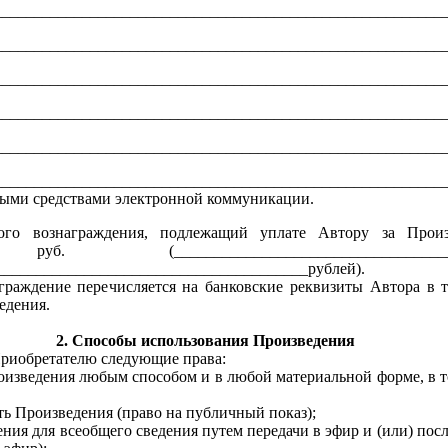
________________________________________________________
________________________________________________________
________________________________________________________
________________________________________________________
________________________________________________________
________________________________________________________
быми средствами электронной коммуникации.
кого вознаграждения, подлежащий уплате Автору за Произ
б. (______________________________________
_______________________________________рублей).
аграждение перечисляется на банковские реквизиты Автора в т
едения.
2. Способы использования Произведения
 Приобретателю следующие права:
оизведения любым способом и в любой материальной форме, в т
ть Произведения (право на публичный показ);
ния для всеобщего сведения путем передачи в эфир и (или) пос