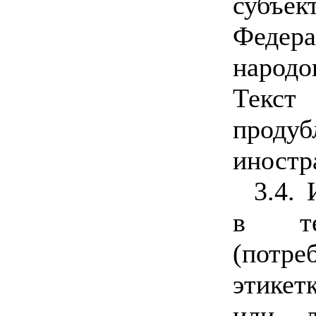
субъ
Федер
народо
Текст
про
иностр
3.4.
в те
(потр
этикет
или л