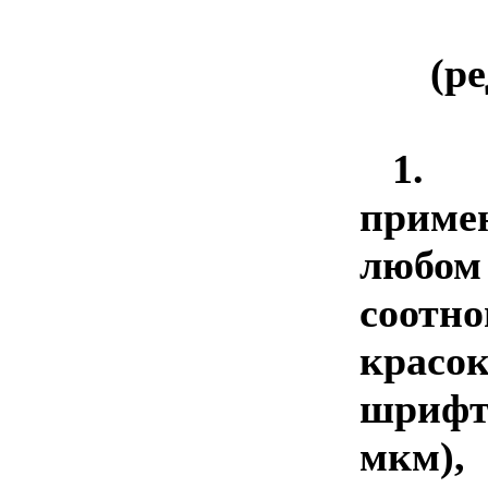
(ре
1.
З
прим
люб
соот
крас
шрифт
мкм