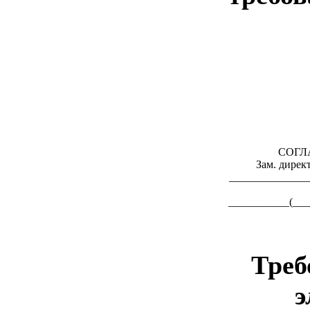
СОГЛ
Зам. дирек
______________
___________(___
Треб
э