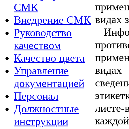
приме
СМК
видах 
Внедрение СМК
Ин
Руководство
прот
качеством
приме
Качество цвета
видах 
Управление
сведе
документацией
этикетк
Персонал
листе-
Должностные
каждой
инструкции