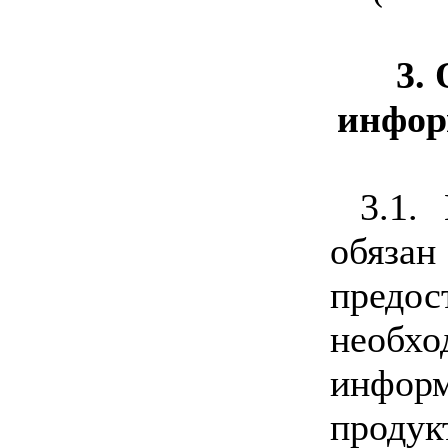
3.
инфор
3.1.
обяз
предо
необх
инфо
проду