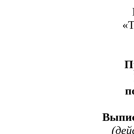
«Т
П
п
Выпи
(дей