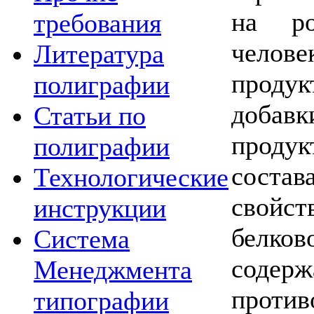
на ро
требования
челове
Литература
проду
полиграфии
добав
Статьи по
проду
полиграфии
соста
Технологические
свойс
инструкции
белко
Система
соде
Менеджмента
прот
типографии