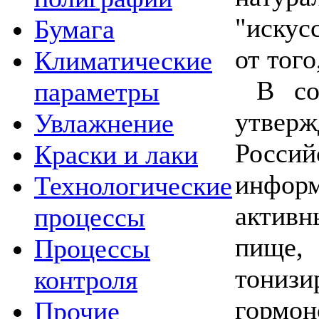
"искус
Бумага
от того
Климатические
В со
параметры
утвер
Увлажнение
Росс
Краски и лаки
инфор
Технологические
актив
процессы
пищ
Процессы
тониз
контроля
гормо
Прочие