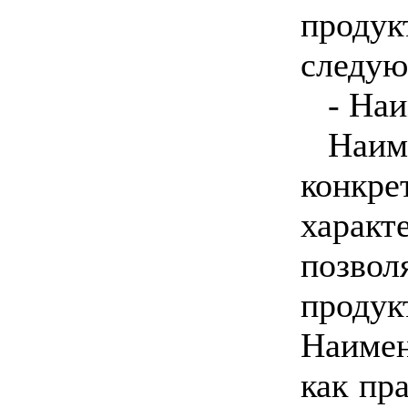
проду
следую
- На
Наи
конк
харак
позво
про
Наимен
как пр