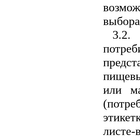
возмо
выбора
3.2
потре
предст
пищевы
или м
(потр
этикетк
листе