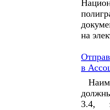
Национ
полигр
докуме
на эле
Отправ
в Ассо
Наим
должн
3.4, 