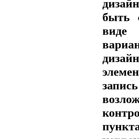
дизай
быть 
виде
вариа
диза
элеме
зап
возло
конт
пунк