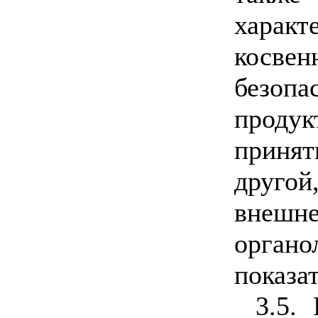
харак
косв
безо
проду
приня
друго
вне
органо
показа
3.5.