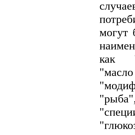
случае
потре
могут 
наимен
как "
"масл
"моди
"рыба"
"специ
"глюкоз