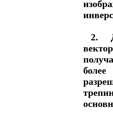
изо
инверс
2.
век
получ
боле
разре
трепи
основн