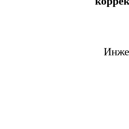
коррек
Ин
____
____