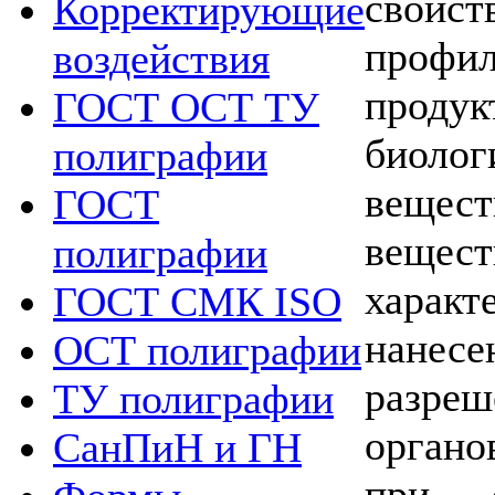
свойс
Корректирующие
профи
воздействия
проду
ГОСТ ОСТ ТУ
биол
полиграфии
вещес
ГОСТ
вещест
полиграфии
харак
ГОСТ СМК ISO
нанесе
ОСТ полиграфии
разре
ТУ полиграфии
органо
СанПиН и ГН
при с