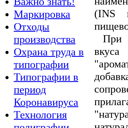
наимен
Важно знать!
(INS 
Маркировка
пищево
Отходы
При 
производства
вкус
Охрана труда в
"арома
типографии
доб
Типографии в
сопров
период
прилаг
Коронавируса
"нату
Технология
нат
полиграфии