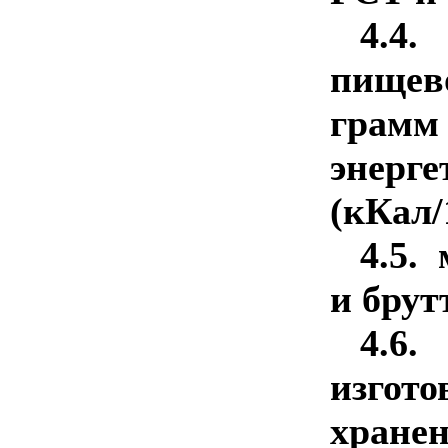
4.
пищев
гра
энерг
(кКал/1
4.5.
и брут
4.
изгото
хранен