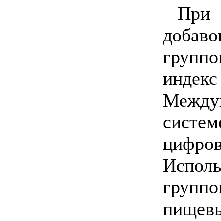
При
доба
групп
инд
Межд
систем
цифр
Испо
груп
пищ