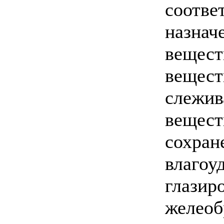
соотв
назнач
вещест
вещес
слежи
вещес
сохр
влаго
глазир
желеоб