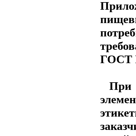
При
пищев
пот
треб
ГОСТ Р
При 
элеме
этикет
заказ