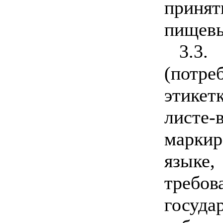
принят
пищевы
3.3
(потр
этикетк
листе
маркир
языке
требо
госу