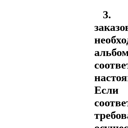
3.
зак
необ
альбо
соотв
наст
Есл
соотв
требо
осуще