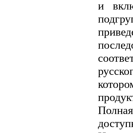
и вкл
подгр
прив
послед
соот
русско
котор
продук
Полная
доступ