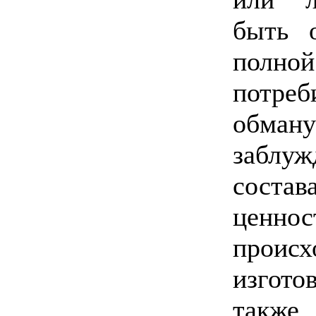
быть 
полно
потре
обма
заблу
соста
цен
прои
изгото
такж