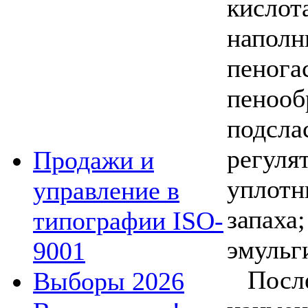
кислот
напол
пенога
пенооб
подсла
регул
Продажи и
уплотн
управление в
запа
типографии ISO-
эмульг
9001
По
Выборы 2026