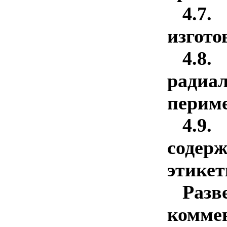
4
изгото
4.8
радиа
периме
4.
содер
этикет
Разв
комме