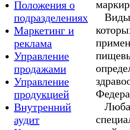
маркир
Положения о
Вид
подразделениях
котор
Маркетинг и
приме
реклама
пищевы
Управление
опред
продажами
здрав
Управление
Федера
продукцией
Люб
Внутренний
специ
аудит