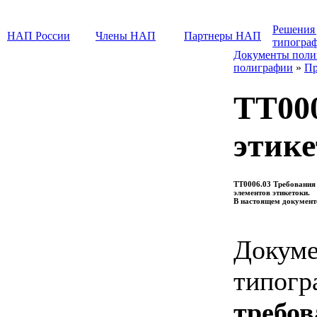
Решения
НАП России
Члены НАП
Партнеры НАП
типогра
Документы поли
полиграфии
»
Пр
ТТ000
этике
ТТ0006.03 Требования
элементов этикетоки.
В настоящем документе
Докуме
типогр
требов