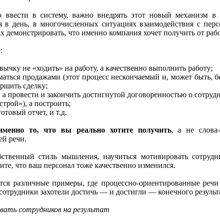
о ввести в систему, важно внедрять этот новый механизм в 
я в день, в многочисленных ситуациях взаимодействия с перс
ах демонстрировать, что именно компания хочет получить от раб
:
ычку не «ходить» на работу, а качественно выполнить работу;
маться продажами (этот процесс нескончаемый и, может быть, б
ершить сделку;
 а провести и закончить достигнутой договоренностью о сотрудн
строй»), а построить;
готовый отчет, и т.д.
именно то, что вы реально хотите получить
, а не слова
й речи.
ственный стиль мышления, научиться мотивировать сотрудн
тите, что ваш персонал тоже качественно изменился.
ятся различные примеры, где процессно-ориентированные речи
 сотрудники захотели достичь — и достигли — конечного результа
овать сотрудников на результат