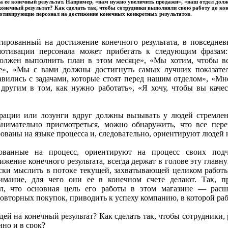
на ее конечный результат. Например, «нам нужно увеличить продажи», «наш отдел дол
конечный результат? Как сделать так, чтобы сотрудники выполняли свою работу до кон
отивирующие персонал на достижение конечных конкретных результатов.
тированный на достижение конечного результата, в повседне
мотивации персонала может прибегать к следующим фразам
олжен выполнить план в этом месяце», «Мы хотим, чтобы в
е», «Мы с вами должны достигнуть самых лучших показате
авились с задачами, которые стоят перед нашим отделом», «Мн
другим в том, как нужно работать», «Я хочу, чтобы вы каче
рации или лозунги вдруг должны вызывать у людей стремлен
внимательно присмотреться, можно обнаружить, что все пер
ваны на языке процесса и, следовательно, ориентируют людей 
рованные на процесс, ориентируют на процесс своих подч
жение конечного результата, всегда держат в голове эту глав
ски мыслить в потоке текущей, захватывающей целиком работы
мание, для чего они ее в конечном счете делают. Так, п
л, что основная цель его работы в этом магазине — расш
овторных покупок, приводить к успеху компанию, в которой раб
ей на конечный результат? Как сделать так, чтобы сотрудники,
нно и в срок?