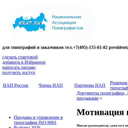
для типографий и заказчиков тел.+7(495)-155-61-82 presiden
сделать стартовой
добавить в Избранное
написать письмо
получить доступ
Решения
НАП России
Члены НАП
Партнеры НАП
типогра
Документы полиграфии, 
продажами
»
Мотивация н
Продажи и управление в
типографии ISO-9001
Многие руководители, сами того н
Выборы 2026