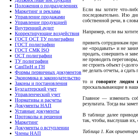
Должностные инструкции
Положения о подразделениях
Если вы хотите что-либ
Маркетинг и реклама
последовательно. Изо дн
Управление продажами
собственной речи, в слов
Управление продукцией
Внутренний аудит
Например, если вы хотите
Корректирующие воздействия
ГОСТ ОСТ ТУ полиграфии
привить сотрудникам прив
ГОСТ полиграфии
не «продавать» и не зани
ГОСТ СМК ISO
продать, совершить и зав
ОСТ полиграфии
не проводить переговоры,
ТУ полиграфии
не строить объект («долго
СанПиН и ГН
не делать отчеты, а сдать 
Формы первичных документов
Экономика и законодательство
то и
говорите людям 
Законы и постановления
проскальзывающие в наше
Бухгалтерский учет
Управленческий учет
Главное — изменить соб
Нормативы и расчеты
результата. Тогда вы заме
Документы НАП
Уставные документы
В таблице далее привод
Протоколы и решения
так, чтобы, выслушав их,
Маркетинг
Документы о вступлении
Таблица 1. Как ориентир
Члены НАП