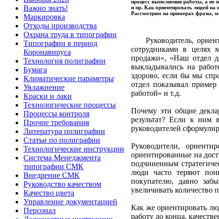
процесс выполнения работы, а не 
Важно знать!
и пр. Как ориентировать людей на 
Рассмотрим на примерах фразы, м
Маркировка
Отходы производства
Охрана труда в типографии
Руководитель, ориен
Типографии в период
сотрудниками в целях 
Коронавируса
продажи», «Наш отдел д
Технология полиграфии
выкладывались на работ
Бумага
здорово, если бы мы спр
Климатические параметры
отдел показывал пример 
Увлажнение
работой» и т.д.
Краски и лаки
Технологические процессы
Почему эти общие декла
Процессы контроля
результат? Если к ним 
Прочие требования
руководителей сформулиро
Литература полиграфии
Статьи по полиграфии
Руководители, ориенти
Технологические инструкции
ориентированные на дости
Система Менеджмента
подчиненным стратегиче
типографии СМК
люди часто теряют пони
Внедрение СМК
покупателю, давно забы
Руководство качеством
увеличивать количество п
Качество цвета
Управление документацией
Как же ориентировать люд
Персонал
работу до конца, качестве