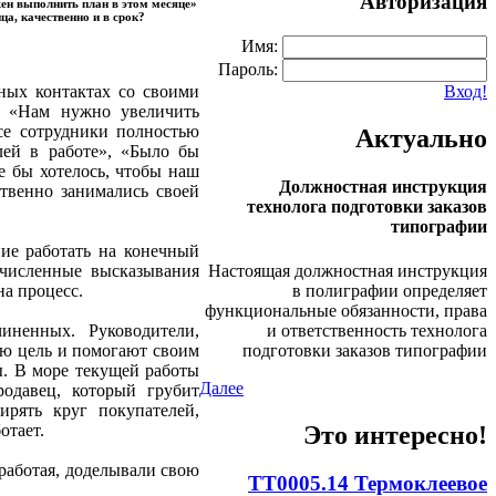
Авторизация
жен выполнить план в этом месяце»
ца, качественно и в срок?
Имя:
Пароль:
вных контактах со своими
Вход!
: «Нам нужно увеличить
се сотрудники полностью
Актуально
лей в работе», «Было бы
е бы хотелось, чтобы наш
Должностная инструкция
ственно занимались своей
технолога подготовки заказов
типографии
ие работать на конечный
Настоящая должностная инструкция
ечисленные высказывания
в полиграфии определяет
на процесс.
функциональные обязанности, права
и ответственность технолога
иненных. Руководители,
подготовки заказов типографии
ную цель и помогают своим
. В море текущей работы
Далее
родавец, который грубит
ирять круг покупателей,
Это интересно!
отает.
 работая, доделывали свою
ТТ0005.14 Термоклеевое