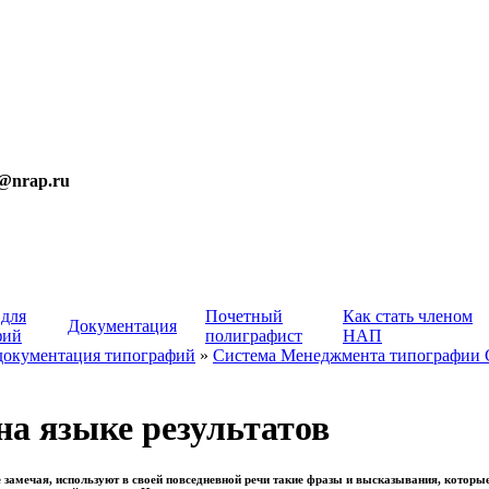
t@nrap.ru
 для
Почетный
Как стать членом
Документация
фий
полиграфист
НАП
документация типографий
»
Система Менеджмента типографии
а языке результатов
е замечая, используют в своей повседневной речи такие фразы и высказывания, которы