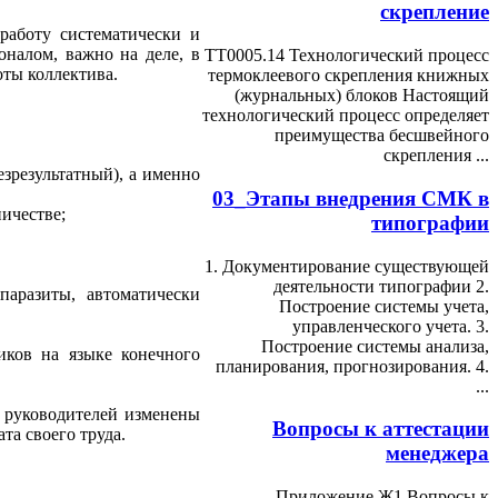
скрепление
работу систематически и
оналом, важно на деле, в
ТТ0005.14 Технологический процесс
оты коллектива.
термоклеевого скрепления книжных
(журнальных) блоков Настоящий
технологический процесс определяет
преимущества бесшвейного
скрепления ...
езрезультатный), а именно
03_Этапы внедрения СМК в
ичестве;
типографии
1. Документирование существующей
деятельности типографии 2.
-паразиты, автоматически
Построение системы учета,
управленческого учета. 3.
Построение системы анализа,
иков на языке конечного
планирования, прогнозирования. 4.
...
 руководителей изменены
Вопросы к аттестации
та своего труда.
менеджера
Приложение Ж1 Вопросы к