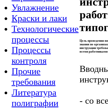
инст
Увлажнение
рабо
Краски и лаки
типо
Технологические
процессы
Цель проведения в
знания по организа
Процессы
инструкции требова
всеми работниками
контроля
Вводн
Прочие
инстру
требования
Литература
- со в
полиграфии