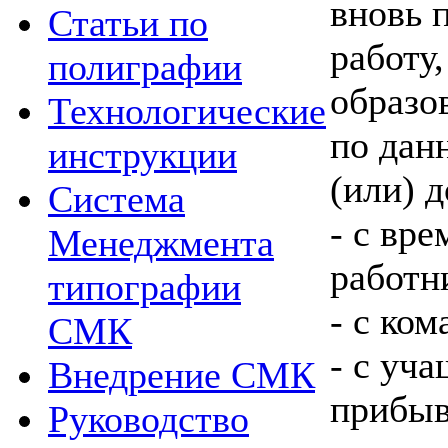
вновь 
Статьи по
работу
полиграфии
образо
Технологические
по дан
инструкции
(или) 
Система
- с вр
Менеджмента
работн
типографии
- с ко
СМК
- с уч
Внедрение СМК
прибы
Руководство