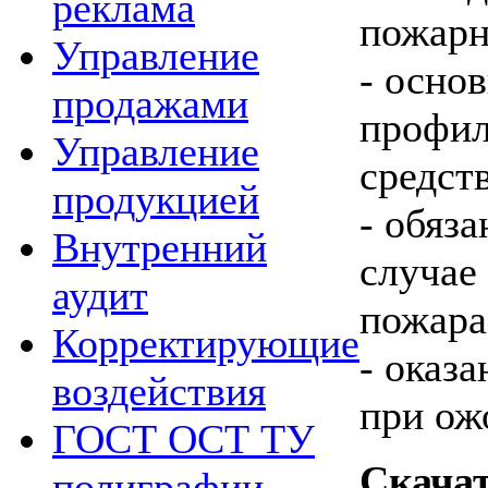
реклама
пожарн
Управление
- осно
продажами
профил
Управление
средст
продукцией
- обяз
Внутренний
случае
аудит
пожара
Корректирующие
- оказ
воздействия
при ож
ГОСТ ОСТ ТУ
Скачат
полиграфии