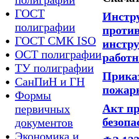
ГОСТ
Инстр
полиграфии
проти
ГОСТ СМК ISO
инстр
ОСТ полиграфии
работ
ТУ полиграфии
Прика
СанПиН и ГН
пожарн
Формы
Акт п
первичных
безопа
документов
Экономика и