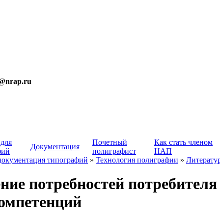
t@nrap.ru
 для
Почетный
Как стать членом
Документация
фий
полиграфист
НАП
документация типографий
»
Технология полиграфии
»
Литерату
ние потребностей потребител
омпетенций