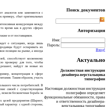
Поиск документов
ют аналогов или заменяются с
к примеру, сбыт
оригинальных
интенсивная конкуренция между
то время как в других сферах
Авторизация
также и от поставщиков.
Имя:
идет о ситуациях, когда лишь
Пароль:
продавцы будут оспаривать их
Вход!
ои позиции на рынке, а иногда
лей, способствует косвенному
Актуально
ую проверку для того, чтобы
 решают, найдут ли новые их
Должностная инструкция
пример, концентрация в сфере
дизайнера-верстальщика
питания. Таким образом, уч
асть
типографии
большого числа потребителей
. В
Настоящая должностная инструкция
ление связей с существующими
полиграфии определяет
, нежели бесконечная борьба за
функциональные обязанности, права
ких целей предприятия
(Шариот,
и ответственность дизайнера-
ый характер: с одной стороны,
верстальщика типографии