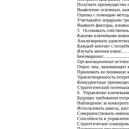
Получите преимущество перед ко
Выявление основных, важн
Оценка с помощью метода Кано…...
Учитывайте иерархию требовани
Выявите факторы, влияющи
5 Осознавать собственный потенци
Какими ключевыми компетен
Анализировать удовлетво
Каждый контакт с потребителем ва
Изучать мнения извне…….............
Бенчмаркинг............................
Организационные истоки компе
Опрос лиц, занимающих клю
Принимать во внимание культур
Удовлетворенность потреб
Конкурентные преимущества и ко
Стратегический потенциал: клю
6 Управление ключевыми компете
Будущие требования потребителей
Наблюдение за конкурентами.........
Использовать шансы, распознават
Совершенствовать имеющие
Способность к управлению к
Стратегическое планирование.......
Постепенное продвижение вперед...