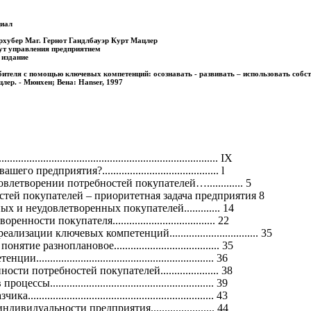
циал
ерхубер Маг. Гернот Гандлбауэр Курт Мацлер
ут управления предприятием
 издание
бителя с помощью ключевых компетенций: осознавать - развивать – использовать собств
цлер. - Мюнхен; Вена: Hanser, 1997
.................................................................. IX
предприятия?.......................................... l
летворении потребностей покупателей…............. 5
тей покупателей – приоритетная задача предприятия 8
 и неудовлетворенных покупателей............. 14
ости покупателя..................................... 22
ации ключевых компетенций................................ 35
е разноплановое...................................... 35
............................................................ 36
ти потребностей покупателей..................... 38
.......................................................... 39
............................................................... 43
видуальности предприятия....................... 44