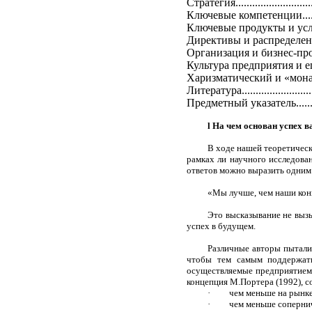
Стратегия...............................
Ключевые компетенции................
Ключевые продукты и услуги………..
Директивы и распределение ресурсо
Организация и бизнес-процессы…...
Культура предприятия и его репут
Харизматический и «мон
Литература..............................
Предметный указатель.................
l
На чем основан успех в
В ходе нашей теоретическ
рамках ли научного исследова
ответов можно выразить одним
«Мы лучше, чем наши ко
Это высказывание не вызы
успех в будущем.
Различные авторы пытали
чтобы тем самым поддержать
осуществляемые предприятием,
концепция М.Портера (1992), с
·
чем меньше на рынке
·
чем меньше соперни