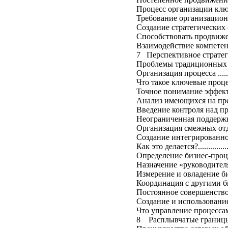
Процесс организации ключевых 
Требование организационного обу
Создание стратегических объедине
Способствовать продвиже
Взаимодействие компетенций…………
7 Перспективное стратеги
Проблемы традиционных форм орг
Организация процесса ................
Что такое ключевые процессы?.......
Точное понимание эффективны
Анализ имеющихся на пр
Введение контроля над процессами.
Неограниченная поддерж
Организация смежных отде
Создание интегрированной к
Как это делается?......................
Определение бизнес-процесса…......
Назначение «руководителя процесса
Измерение и овладение бизнес-п
Координация с другими бизнес-пр
Постоянное совершенствование пр
Создание и использование ключ
Что управление процессами мо
8 Расплывчатые границы предпр