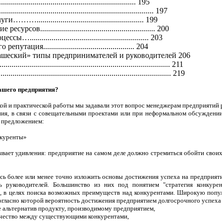
................................................................. 195
................................................................. 197
.................................................... 199
в.......................................................... 200
......................................................... 203
ация.............................................. 204
ашеский» типы предпринимателей и руководителей 206
................................................................................. 211
........................................................................... 219
ашего предприятия?
ой и практической работы мы задавали этот вопрос менеджерам предприятий 
ния, в связи с совещательными проектами или при неформальном обсужден
 предложением:
нкуренты»
вает удивления: предприятие на самом деле должно стремиться обойти своих
сь более или менее точно изложить основы достижения успеха на предприяти
 руководителей. Большинство из них под понятием "стратегия конкурен
 в целях поиска возможных преимуществ над конкурентами. Широкую попул
огласно которой вероятность достижения предприятием долгосрочного успеха
 альтернатив продукту, производимому предприятием,
чество между существующими конкурентами,