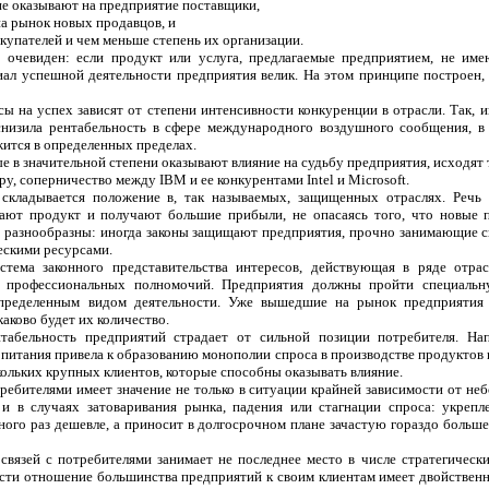
е оказывают на предприятие поставщики,
а рынок новых продавцов, и
купателей и чем меньше степень их организации.
 очевиден: если продукт или услуга, предлагаемые предприятием, не име
ал успешной деятельности предприятия велик. На этом принципе построен, 
ы на успех зависят от степени интенсивности конкуренции в отрасли. Так, 
снизила
рентабельность в сфере международного воздушного сообщения, в 
ится в определенных пределах.
е в значительной степени оказывают влияние на судьбу предприятия, исходят 
у, соперничество между IBM и ее конкурентами Intel и Microsoft.
складывается положение в, так называемых, защищенных отраслях. Речь 
кают продукт и получают
большие прибыли, не опасаясь того, что новые 
 разнообразны: иногда законы защищают предприятия, прочно занимающие св
ескими ресурсами.
стема законного представительства интересов, действующая в ряде отрас
я профессиональных полномочий. Предприятия должны пройти специальн
определенным видом деятельности. Уже вышедшие на рынок предприятия
аково будет их количество.
табельность предприятий страдает от сильной позиции потребителя. На
питания привела к образованию монополии спроса в производстве продуктов 
кольких крупных клиентов, которые способны оказывать влияние.
требителями имеет значение не только в ситуации крайней зависимости от не
 и в случаях затоваривания рынка, падения или стагнации спроса: укреп
ого раз дешевле, а приносит в долгосрочном плане зачастую гораздо больше
 связей с потребителями занимает не последнее место в числе стратегичес
ности отношение большинства предприятий к своим клиентам имеет двойственн