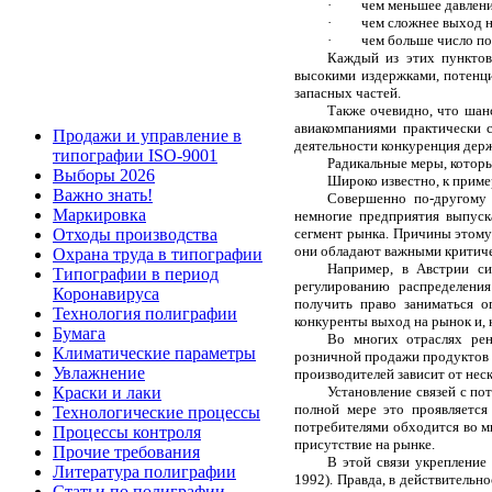
·
чем меньшее давлени
·
чем сложнее выход н
·
чем больше число по
Каждый из этих пунктов
высокими издержками, потенци
запасных частей.
Также очевидно, что шанс
авиакомпаниями практически 
Продажи и управление в
деятельности конкуренция держ
типографии ISO-9001
Радикальные меры, которы
Выборы 2026
Широко известно, к пример
Важно знать!
Совершенно по-другому 
Маркировка
немногие предприятия выпус
сегмент рынка. Причины этому
Отходы производства
они обладают важными критич
Охрана труда в типографии
Например, в Австрии си
Типографии в период
регулированию распределени
Коронавируса
получить право заниматься 
Технология полиграфии
конкуренты выход на рынок и, к
Бумага
Во многих отраслях рен
Климатические параметры
розничной продажи продуктов 
Увлажнение
производителей зависит от нес
Установление связей с по
Краски и лаки
полной мере это проявляется
Технологические процессы
потребителями обходится во мн
Процессы контроля
присутствие на рынке.
Прочие требования
В этой связи укрепление
Литература полиграфии
1992). Правда, в действитель
Статьи по полиграфии