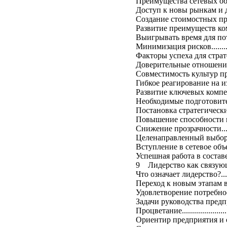
Преимущества сетевых объединени
Доступ к новы рынкам и допол
Создание стоимостных преимуществ
Развитие преимуществ компетенции
Выигрывать время для потребителей
Минимизация рисков..................
Факторы успеха для стратеги
Доверительные отношения……........
Совместимость культур предприят
Гибкое реагирование на изменения.
Развитие ключевых компетенц
Необходимые подготовительные ра
Постановка стратегических целей….
Повышение способности к обучению
Снижение прозрачности...............
Целенаправленный выбор партнера..
Вступление в сетевое объединение
Успешная работа в составе сете
9 Лидерство как связующ
Что означает лидерство?..............
Переход к новым этапам в жизни
Удовлетворение потребносте
Задачи руководства предпр
Процветание............................
Ориентир предприятия и о