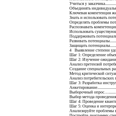
Учиться у заказчика...................
Объединять индивидуальный 
Ключевая компетенция живет во
Знать и использовать потенциал.....
Определять проблемы потре
Распознавать компетенции п
Использовать существующий потенц
Поддерживать потенциалы.............
Развивать потенциалы.................
Защищать потенциалы..................
4 Выявление степени удовлетв
Шаг 1: Определение объекта иссле
Шаг 2: Изучение ожидани
Анализ претензий потребителей.....
Создание специальных рабочих гру
Метод критической ситуации….......
Анализ потребительских процессов.
Шаг 3: Разработка инструмент
Анкетирование..........................
Выборочный опрос…...................
Выбор метода проведения опроса...
Шаг 4: Проведение квантита
Шаг 5: Оценка и интерпретация……
Анализируйте проблемы ваших по
Постройте диаграмму степе