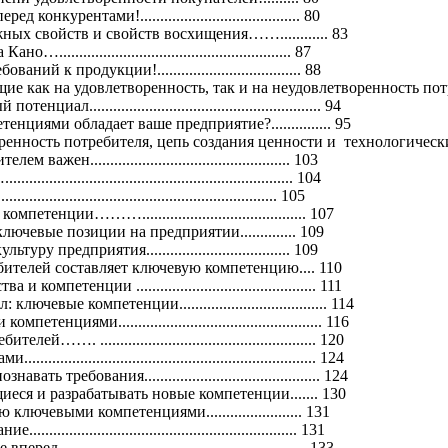
нкурентами!........................................ 80
ых свойств и свойств восхищения……............ 83
....................................................... 87
й к продукции!.................................... 88
е как на удовлетворенность, так и на неудовлетворенность потр
ал.......................................................... 94
циями обладает ваше предприятие?............... 95
ренность потребителя, цепь создания ценности и технологическ
жен.................................................. 103
........................................................... 104
................................................................ 105
тенции………......................................... 107
чевые позиции на предприятии.............. 109
у предприятия.................................... 109
ителей составляет ключевую компетенцию.... 110
мпетенции ............................................. 111
чевые компетенции..................................... 114
нциями................................................... 116
……. ...................................................... 120
................................................................ 124
ь требования............................................ 124
ся и разрабатывать новые компетенции....... 130
лючевыми компетенциями........................ 131
............................................................ 131
........................................................... 133