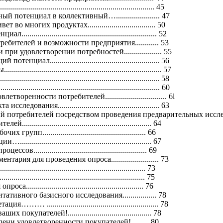
..................................................................... 45
потенциал в коллективный…...................... 47
 многих продуктах.................................. 50
............................................................... 52
бителей и возможности предприятия............ 53
ри удовлетворении потребностей................... 55
иал....................................................... 56
.................................................................. 57
..................................................................... 58
.................................................................... 60
оренности потребителей............................... 6l
дования................................................... 63
й потребителей посредством проведения предварительных иссл
............................................................ 64
пп.................................................... 66
........................................................... 67
........................................................ 69
ария для проведения опроса........................ 73
................................................................. 73
............................................................. 75
........................................................ 76
тивного базисного исследования................. 78
… ........................................................ 78
купателей!.......................................... 78
ни удовлетворенности покупателей!......... 80