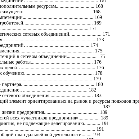
й…........................................................ 167
нительным ресурсам............................... 168
....................................................... 168
......................................................... 169
........................................................ 169
............................................................. 171
ческих сетевых объединений.......................... 171
........................................................... 173
ий…................................................. 174
........................................................... 175
ий в сетевом объединении........................ 175
боты.................................................. 176
.......................................................... 176
........................................................ 178
.............................................................. 179
......................................................... 180
…................................................... 182
вого объединения................................... 183
ий элемент ориентированных на рынок и ресурсы подходов пр
....................................................................... 187
 предприятия............................................ 189
й всех «участников предприятия»................. 189
иятия, не подлежащие делегированию............. 191
....................................................................... 191
бщий план дальнейшей деятельности........ 193