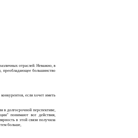
различных отраслей. Неважно, в
ии, преобладающее большинство
 конкурентов, если хочет иметь
и в долгосрочной перспективе,
ции" понимают все действия,
ярность в этой связи получила
 тем больше,