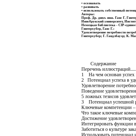
• осознавать
• развивать
• использовать собственный потен
Авторы:
Проф. Др. дипл. инж. Ганс Г. Гинт
Иннсбрукский университет, Инстит
Немецкая библиотека - CIP-единое
Гинтерхубер, Ганс Г.:
Удовлетворение потребности потре
Гинтерхубер; Г. Гандлбауэр; К. Ма
Содержание
Перечень иллюстраций.................
1 На чем основан успех вашего 
2 Потенциал успеха в удов
Удовлетворение потребнос
Поведение удовлетворенных
5 ложных тезисов удовлетворенн
3 Потенциал успешной реализ
Ключевые компетенции – поняти
Что такое ключевые компетенции....
Достижение удовлетвореннос
Интегрировать функции в процессы.
Заботиться о культуре заказчика....
Использовать потенциал инди