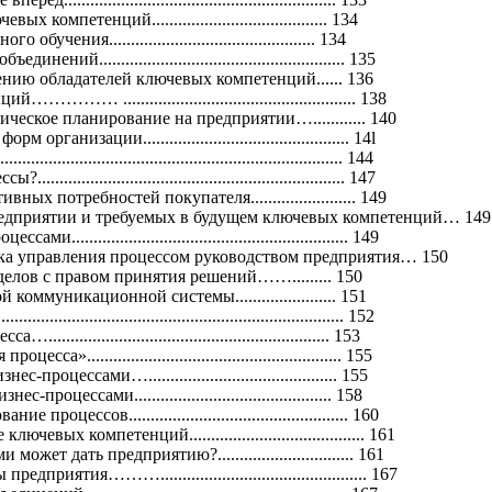
компетенций........................................ 134
чения............................................... 134
ний........................................................ 135
нию обладателей ключевых компетенций...... 136
… ..................................................... 138
ческое планирование на предприятии…............ 140
анизации............................................... 14l
................................................................... 144
............................................................... 147
х потребностей покупателя........................ 149
едприятии и требуемых в будущем ключевых компетенций… 149
.............................................................. 149
ка управления процессом руководством предприятия… 150
лов с правом принятия решений……......... 150
оммуникационной системы....................... 151
....................................................................... 152
.......................................................... 153
».......................................................... 155
роцессами…........................................... 155
оцессами............................................. 158
оцессов.................................................. 160
евых компетенций........................................ 161
жет дать предприятию?............................... 161
иятия………............................................... 167