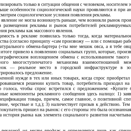
ализировать только в ситуации общения с человеком, носителем
ыше особенности социологической науки проявляются и при ан
ссмотрим социологические условия появления рек­ламы.
 явление не могла возникнуть раньше, чем возникли рынок про
в размещения рекламы и рынок потребителей рек­ламируемы
ния рекламы как массового явления.
имость в рекламе появилась только тогда, когда материальн
яйства (согласно принципу «сам произвожу — или с помощью раб
турального обмена-бартера («ты мне мешок овса, а я тебе овц
 итоге привело к появлению социальных групп, которые, произв
ографическим во­площением обмена с использованием такого 
жного многоступенчатого меха­низма взаимоотношений ме
ынок — реальное место в городской инфраструктуре в зо
трировалось предложение.
енной нужде в тех или иных товарах, когда спрос приобретал о
ировавшемся решении купить товар, потребитель приходил на 
о голоса, чтобы спрос встретился с предложением: «Купите
ные компоненты рекламного сообщения здесь налицо: 1) зая
пецификации товара, причем, самое главное, о позитивной сп
шние, черствые и т.д.); 3) наличествует при­зыв к действию. Тем
 покупатель пришел на рынок: с его стороны это была осознанна
а история рынка как элемента социаль­ного развития насчитыва
я
рекламой на месте продаж
и определяется лишь как специ