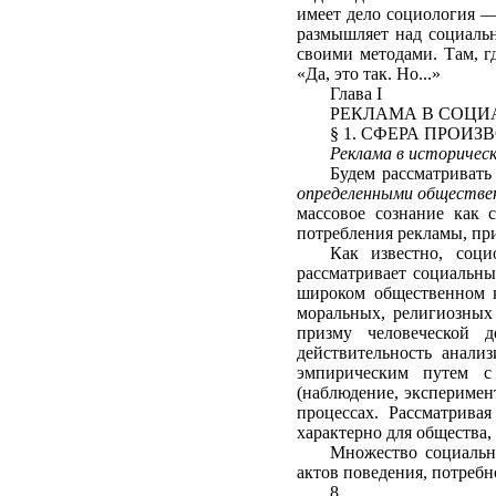
имеет дело социология —
размышляет над социальн
своими методами. Там, г
«Да, это так. Но...»
Глава I
РЕКЛАМА В СОЦИ
§ 1. СФЕРА ПРОИ
Реклама в историчес
Будем рассматривать
определенными обществен
массовое сознание как 
потребления рекламы, при
Как известно, соц
рассматривает социальны
широком общественном к
моральных, религиозных 
призму че­ловеческой 
действительность анали
эмпирическим путем с
(наблюдение, эксперимент
процессах. Рассматрива
характерно для общества,
Множество социальн
актов поведения, потребн
8