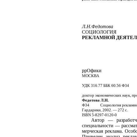
Л.Н.Федотова
СОЦИОЛОГИЯ
РЕКЛАМНОЙ ДЕЯТЕ
ррОфики
МОСКВА
УДК 316.77 ББК 60.56 Ф34
доктор экономических наук, пр
Федотова Л.Н.
Ф34
Социология рекламной д
Гардарики, 2002. — 272 с.
ISBN 5-8297-0120-0
Автор — разработч
специальности — рассматр
мерческая реклама. Особ
Приведен анализ рекла