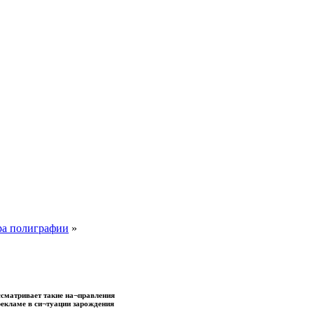
ра полиграфии
»
сматривает такие на¬правления
рекламе в си¬туации зарождения