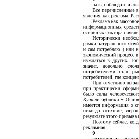
чать, наблюдать и ан
Все перечисленные в
явления, как реклама. Ра
Реклама как массовое
информаци­онных средст
основных фактора появле
Исторически необход
рамки нату­рального хоз
и сам потребляю») или на
экономический процесс в
нуждаться в других. Топ
значит, довольно сло
потребителя­ми стал р
потребителей, где концен
При отчетливо выраж
при практи­чески сформ
было силы человеческог
Купите
бублики!» Основ
имеется информация о с
никог­да засохшие, вчера
результате этого призыва
Поэтому сейчас, когд
рекламная
9
ситуация называетс