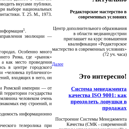
ководить вкусами публики,
 при выборе национальных
Редакторское мастерство в
тастики. Т. 25. М., 1973.
современных условиях
Центр дополнительного образования
1
 информация
.
в области медиаиндустрии
направления эволюции —
приглашает на курс повышения
квалификации «Редакторское
мастерство в современных условиях»
городах. Особенно много
(72 уч. часа)
­него Рима, где «рынок»
а как место прове­дения
Далее
ись в центре городского
ии «человека публичного»
Это интересно!
ний, входящих в него, он
рии Римской империи — от
Система менеджмента
й территории государства
качества ISO 9001: как
имлянина человеком очень
преодолеть ловушки в
 знакомых ему строений, и
продажах
бходимость информационно
Построение Системы Менеджмента
Качества (СМК - современной
ческого телеролика при