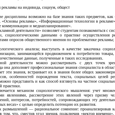
 рекламы на индивида, социум, общест­
е дисциплины возможно на базе знания таких предметов, как
», «Основы рекламы», «Информационные технологии в рекламе
е коммуникации и медиапланирование».
кламной деятельности» позволяет сту­дентам познакомиться с с
, социологическими данными о практике осущест­вления р
атами опросов общественного мнения по проблематике рекламы; 
логического анализа; выступать в качестве заказчика социо
изации, занимающейся продвижением к потребителю това­ра, 
ичествен­ные данные, полученные в таких исследованиях.
ной деятельности можно рассматривать с двух точек зрен
да она дополняет профессиональные знания специалиста в облас
ает эти знания, встраивает их в знания более общих закономе
ов, особенностей порождения текста, социальных целей рекл
можно представить и как способ взглянуть на частное социальн
й практики.
ючается механизм социологического мыш­ления: учет множе
ми явлениями, рассмотрение этих явлений через призму чел
ений, инте­ресов, потребностей, сопровождающих эту деятельно
ых весах» с целью оп­ределить потенцию их развития.
 размышлений — рациональное сомне­ние: проанализировав ка
 в том, что, сместив угол зрения, подключив «вектор времени»,