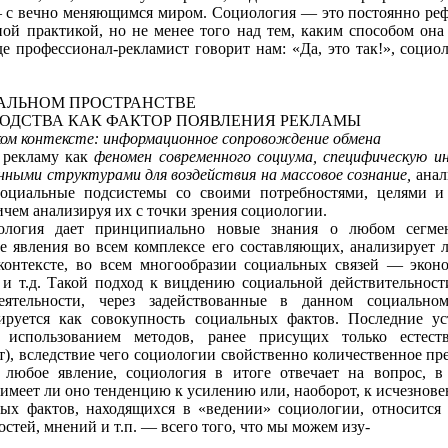
 с вечно меняющимся миром. Социология — это постоянно реф
ой практикой, но не менее того над тем, каким способом она 
де профессионал-рекламист говорит нам: «Да, это так!», социо
АЛЬНОМ ПРОСТРАНСТВЕ
ЗВОДСТВА КАК ФАКТОР ПОЯВЛЕНИЯ РЕКЛАМЫ
ком контексте: информационное сопровождение обмена
 рекламу как
феномен современного социу­ма, специфическую 
ными структурами для воздействия на массовое созна­ние,
анал
соци­альные подсистемы со своими потребностями, целями и 
чем анализируя их с точки зрения социологии.
иология дает принципиально новые знания о любом сегмен
е явления во всем комплексе его составляющих, анализирует
онтексте, во всем многообразии социальных связей — эконом
и т.д. Такой подход к вицдению социальной действительности
деятельности, через задействованные в данном соци­ально
зируется как совокупность социальных фактов. Последние у
 использованием методов, ранее присущих только естест
), вследствие чего социологии свойственно количест­венное п
я любое явление, социология в итоге отвечает на вопрос, в
 имеет ли оно тенден­цию к усилению или, наоборот, к исчезнов
ых фактов, находящихся в «ведении» социологии, относится
остей, мнений и т.п. — всего того, что мы можем изу-