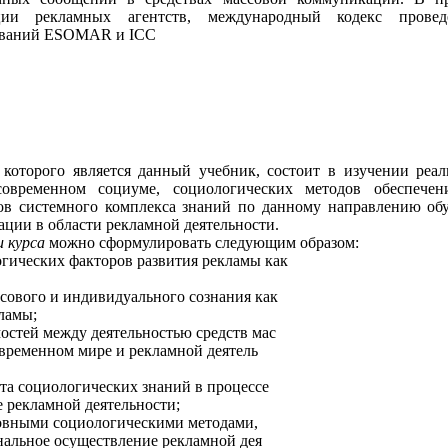
ции рекламных агентств, международный кодекс прове
дований ESOMAR и ICC
 которого является данный учебник, состоит в изучении реа
овременном социуме, социологических методов обеспечен
в системного ком­плекса знаний по данному направлению обу
ции в области рекламной деятель­ности.
и курса
можно сформулировать следую­щим образом:
гических факторов развития рекламы как
сового и индивидуального сознания как
ламы;
остей между деятельностью средств мас­
временном мире и рекламной деятель­
та социологических знаний в процессе
 рекламной деятельности;
новными социологическими методами,
льное осуществление рекламной дея­