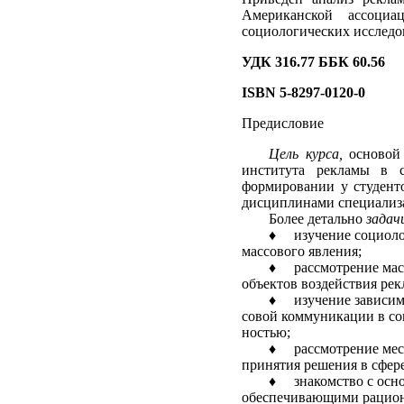
Американской ассоциа
социологических иссле
УДК 316.77 ББК 60.56
ISBN
5-8297-0120-0
Предисловие
Цель курса,
основой
института рекламы в с
формировании у студенто
дисциплинами специализа
Более детально
задач
♦
изучение социоло
массового явления;
♦
рассмотрение мас
объектов воздействия рек
♦
изучение зависим
совой коммуникации в со
ностью;
♦
рассмотрение мес
принятия решения в сфере
♦
знакомство с ос
обеспечивающими рациона