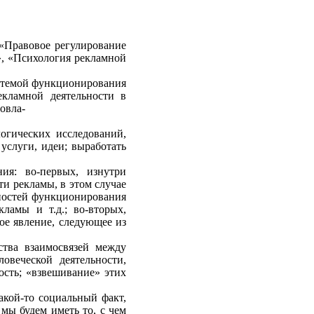
 «Правовое регулирование
», «Психология рекламной
истемой функционирования
екламной деятельности в
овла-
логических исследований,
услуги, идеи; выработать
ия: во-первых, изнутри
ти рекламы, в этом случае
рностей функционирования
амы и т.д.; во-вто­рых,
ое явление, следующее из
ства взаимосвязей между
овеческой деятельности,
сть; «взве­шивание» этих
кой-то социальный факт,
 мы будем иметь то, с чем