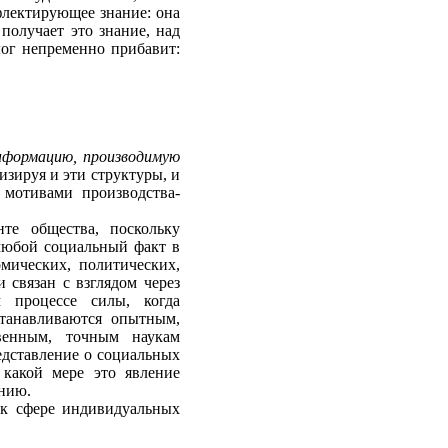
лек­тирующее знание: она
получает это знание, над
лог непременно прибавит:
информацию, производимую
изируя и эти структуры, и
мотива­ми производства-
те общества, поскольку
 любой социальный факт в
ических, политичес­ких,
 связан с взглядом через
м процессе силы, когда
станавливаются опытным,
венным, точным наукам
редставление о социальных
 какой мере это явление
ению.
 к сфере индивидуальных