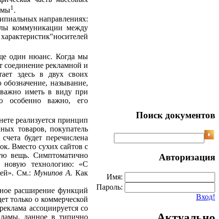
1
амы
.
ципиальных направлениях:
налы коммуникации между
 характеристик"носителей
ще один нюанс. Когда мы
т соединение рекламной и
тает здесь в двух своих
обозначение, называ­ние,
 важно иметь в виду при
о особенно важно, его
Поиск документов
нете реализуется принцип
ных товаров, покупатель
 счета будет перечислена
ок. Вместо сухих сайтов с
ную вещь. Симптоматично
Авторизация
ит новую технологию: «С
ей». См.:
Мунипов А.
Как
Имя:
Пароль:
льное расширение функций
Вход!
дет только о коммерческой
реклама ассоциируется со
Актуально
кламы, данное в типично