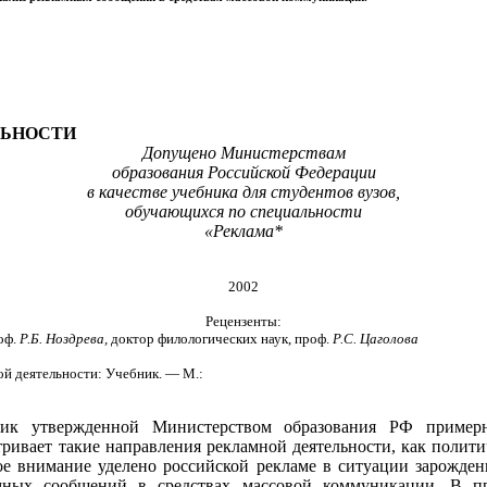
ЛЬНОСТИ
Допущено Министерствам
образования Российской Федерации
в качестве учебника для студентов вузов,
обучающихся по специальности
«Реклама*
2002
Рецензенты:
оф.
Р.Б. Ноздрева,
доктор филологических наук, проф.
Р.С. Цаголова
еятельности: Учебник. — М.:
ик утвержденной Министерством образования РФ пример
ивает такие на­правления рекламной деятельности, как полити
ое внимание уделено российской рекламе в си­туации зарожд
мных сообщений в средствах массовой коммуникации. В п