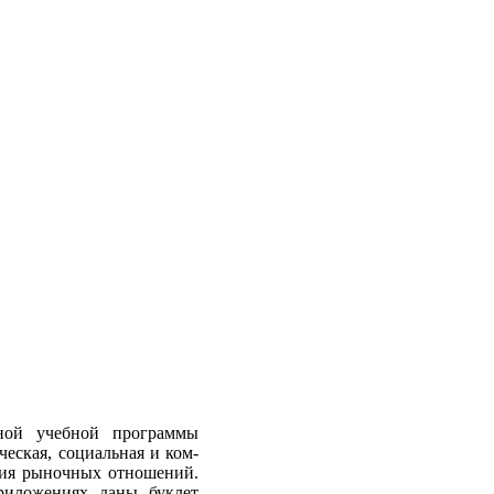
ной учебной программы
ческая, социальная и ком­
ения рыночных отношений.
риложениях даны буклет