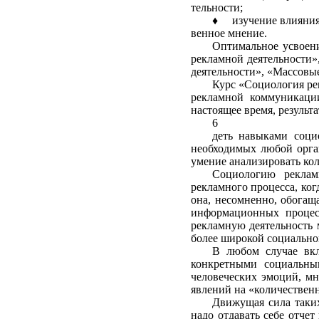
тельности;
♦
изучение влияния
венное мнение.
Оптимальное усвоени
рекламной дея­тельности
деятельности», «Массовы
Курс «Социология ре
рекламной коммуникации
настоящее время, результ
6
деть навыками социо
необходимых любой орган
умение анализировать кол
Социологию реклам
рекламного процесса, ког
она, несомненно, обогащ
информационных процесс
рекламную деятельность 
более широкой социально
В любом случае вкл
конкретными соци­альны
человеческих эмоций, мн
явлений на «количественн
Движущая сила таких
надо отдавать себе отчет