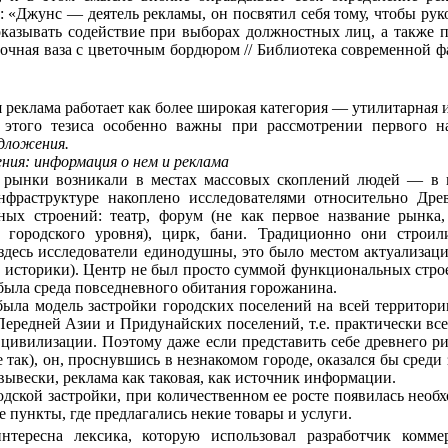
е: «Джунс — деятель рекламы, он посвятил себя тому, чтобы ру
 оказывать содействие при выборах должностных лиц, а также
очная ваза с цветочным бордюром // Библиотека современной фан
я реклама работает как более широкая кате­гория — утилитарная
этого тезиса особенно важны при рас­смотрении первого 
дложения.
ния: информация о нем и реклама
 рынки возникали в местах массовых скопле­ний людей — в 
нфраструктуре накоплено исследователями относительно Древ
ных строений: театр, форум (не как первое название рынка, 
городского уровня), цирк, бани. Традиционно они строил
и здесь исследователи единодушны, это было местом актуализац
 историки). Центр не был просто суммой функциональных стро­е
была среда повседневного обитания горожанина.
 была модель застройки городских посе­лений на всей террито
Передней Азии и Придунайских поселений, т.е. практически все
 цивилизации. Поэтому даже если представить себе древнего р
 так), он, проснувшись в незнакомом городе, оказался бы среди
вывески, реклама как таковая, как источник информации.
дской застройки, при количественном ее росте появилась нео
пункты, где предлагались некие товары и услуги.
ересна лексика, которую использовал разработчик ком­мер