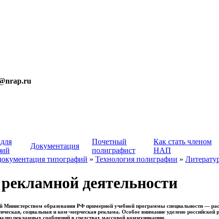
t@nrap.ru
 для
Почетный
Как стать членом
Документация
фий
полиграфист
НАП
документация типографий
»
Технология полиграфии
»
Литерату
 рекламной деятельности
й Министерством образования РФ примерной учебной программы специальности — рас
тическая, социальная и ком¬мерческая реклама. Особое внимание уделено российской 
ализ рекламных сообщений в средствах массовой коммуникации.