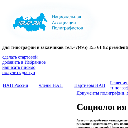
для типографий и заказчиков тел.+7(495)-155-61-82 presiden
сделать стартовой
добавить в Избранное
написать письмо
получить доступ
Решения
НАП России
Члены НАП
Партнеры НАП
типогра
Документы полиграфии, 
Социология
Автор — разработчик утвержденно
рекламной деятельности, как поли
рыночных отношений. Приведен ан