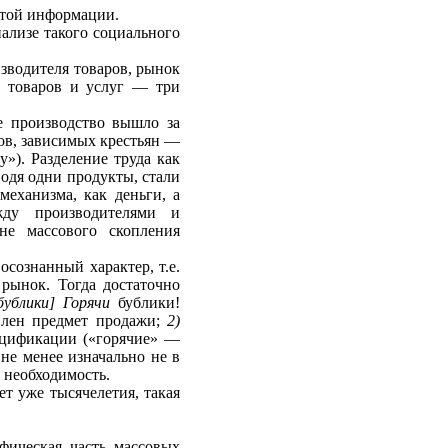
 этой информации.
ализе такого социального
изводителя товаров, рынок
х товаров и услуг — три
ое производство вышло за
ов, зависимых крестьян —
у»). Разделение труда как
одя одни продукты, стали
механизма, как деньги, а
жду производителями и
не массового скопления
сознанный характер, т.е.
рынок. Тогда достаточно
бубли­ки] Горячи
бублики!
влен предмет прода­жи;
2)
ецификации («горячие» —
 не менее изначально не в
я необходимость.
ет уже тысячелетия, такая
фическая часть массовых