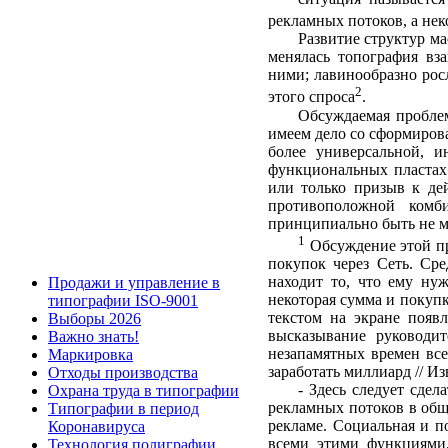
рекламных потоков, а не
Развитие структур м
менялась топо­графия в
ними; лавинообразно рос
2
этого спроса
.
Обсуждаемая пробле
имеем дело со сформиров
более универсальной, и
функциональных пластах 
или только призыв к де
противопо­ложной ком
принципиально быть не м
1
Обсуждение этой пр
покупок через Сеть. Ср
находит то, что ему нуж
Продажи и управление в
некоторая сумма и покупк
типографии ISO-9001
текстом на экране появ
Выборы 2026
высказывание руководит
Важно знать!
незапамятных времен все
Маркировка
заработать миллиард // Изв
Отходы производства
- Здесь следует сде
Охрана труда в типографии
рекламных потоков в обще
Типографии в период
рекламе. Социальная и п
Коронавируса
всеми этими функциями,
Технология полиграфии