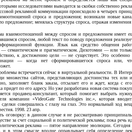
которыми исследователями выводится за скобки собственно рекл
ассовой рекламной коммуникации проис­ходило в четырех прин
заимоотношений спроса и предложения; возникали новые ка
ло предложение; менялась структура спроса, отражая изменения
ма взаимоотношений между спросом и предложением имеет е
авшимся спросом, любой текст по поводу предложе­ния реализуе
н­формационной функции. Язык как средство общения рабо
— семантическом и прагматическом. Дихотомии — или только 
йствию, к достижению цели — не существует. Это особенно
бинации — когда нет сформировавшегося спроса или, чт
ожет.
облемы встречается сейчас в виртуальной реальности. В Интер
еди множества сайтов, представляющих достоинства тех или и
но, заполняет бланк заказа, отсылает его и ждет, когда с его
а придет по его адресу. Но уже разработа­на новая система покуп
ляется продавец-консультант, который помогает выбрать нуж
еля компании «VideoGate Technologies inc.», которая ввод
 сделки совершались с глазу на глаз. Это нормальный ход вещ
естия. 1998. 23 апр.
лать оговорку: в данном случае я не рассматриваю принципиа
стве за счет социальной и политической рекламы; пока речь и
олитическая реклама — пятое направление эволюции. Сегодня 
 и в этом смысле вполне оправдывает себя определение ре