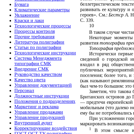
беллетристи­ческом текст
Бумага
развивать ее культуру и
Климатические параметры
героев». См.:
Бестср А.
Н
Увлажнение
С. 339.
Краски и лаки
10
Технологические процессы
Процессы контроля
В таком случае чиста
Прочие требования
Некоторые моменты 
Литература полиграфии
развития
топогра­фии пре
Статьи по полиграфии
Топография предложе
Технологические инструкции
Исторически первые
Система Менеджмента
сведений о городской и
типографии СМК
входил в ряд обществен
Внедрение СМК
публичных мероприятий 
Руководство качеством
поселения; более того, 
Качество цвета
(как называют римлянина
Управление документацией
был чем-то большим: это 
Персонал
Заметим, что такова
Должностные инструкции
Британских островов до 
Положения о подразделениях
— предтечи европей­ской
Маркетинг и реклама
мобильным (что далеко не
Управление продажами
ему бы не потребовались 
Управление продукцией
При усложнении горо
Внутренний аудит
маркировать возникающие 
Корректирующие воздействия
1
В этом смысле инт
ГОСТ ОСТ ТУ полиграфии