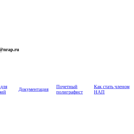
t@nrap.ru
 для
Почетный
Как стать членом
Документация
фий
полиграфист
НАП