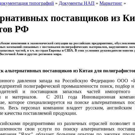
документация типографий
»
Документы НАП
»
Маркетинг
»
рнативных поставщиков из Ки
тов РФ
убокие изменения в экономической ситуации на российских предприятиях, обусловленн
нных компаний связанных с поставками полиграфических материалов, нарушением логи
запасных частей, в т.ч. из стран Европы и США. В этих условиях руководители многи
Восточной Азии и других регионов мира.
ск альтернативных поставщиков из Китая для полиграфисто
ионного давления запада на Российскую Федерацию ООО «
редприятий полиграфической промышленности
поиск, подбор и
водителей и поставщиков запасных частей импортного 
я и материалов.
С 2011 года Инновационная компан
тае, которое специализируется на поиске альтернативных по
ти. Весь персонал компании владеет русским, английским
ле качества поставляемой продукции.
сийскими предприятиями из различных отраслей позволяет 
шленности свои услуги по поиску альтернативных поставщ
омпания "Ялос" обладает
большим опытом по закупке проду