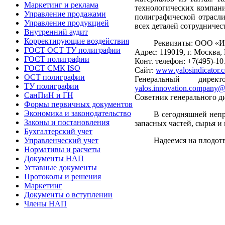
Маркетинг и реклама
технологических компани
Управление продажами
полиграфической отрасли
Управление продукцией
всех деталей сотрудничес
Внутренний аудит
Корректирующие воздействия
Реквизиты: ООО «И
ГОСТ ОСТ ТУ полиграфии
Адрес: 119019, г. Москва,
ГОСТ полиграфии
Конт. телефон: +7(495)-10
ГОСТ СМК ISO
Сайт:
www.yalosindicator.
ОСТ полиграфии
Генеральный дирек
ТУ полиграфии
yalos.innovation.company
СанПиН и ГН
Советник генерального ди
Формы первичных документов
Экономика и законодательство
В сегодняшней непр
Законы и постановления
запасных частей, сырья и
Бухгалтерский учет
Надеемся на плодот
Управленческий учет
Нормативы и расчеты
Документы НАП
Уставные документы
Протоколы и решения
Маркетинг
Документы о вступлении
Члены НАП