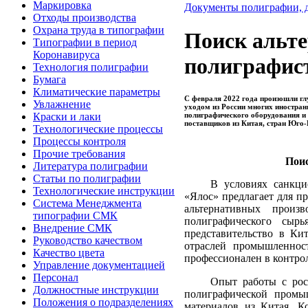
Маркировка
Документы полиграфии, 
Отходы производства
Охрана труда в типографии
Поиск альте
Типографии в период
Коронавируса
полиграфис
Технология полиграфии
Бумага
Климатические параметры
С февраля 2022 года произошли гл
Увлажнение
уходом из России многих иностра
полиграфического оборудования и 
Краски и лаки
поставщиков из Китая, стран Юго-
Технологические процессы
Процессы контроля
Прочие требования
Пои
Литература полиграфии
Статьи по полиграфии
В условиях санкц
Технологические инструкции
«Ялос» предлагает
для п
Система Менеджмента
альтернативных произ
типографии СМК
полиграфического сырь
Внедрение СМК
представительство в Ки
Руководство качеством
отраслей промышленнос
Качество цвета
профессионален в контро
Управление документацией
Персонал
Опыт работы с рос
Должностные инструкции
полиграфической промы
Положения о подразделениях
материалов из Китая. К