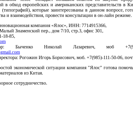
й в обход европейских и американских представительств в К
 (типографий), которые заинтересованы в данном вопросе, го
тва и взаимодействия, провести консультации в он-лайн режиме.
нновационная компания «Ялос», ИНН: 7714915366,
 Малый Знаменский пер., дом 7/10, стр.3, офис 301,
1-18-85,
com
тор: Быченко Николай Лазаревич, моб +7(903)
@gmail.com
ректора: Рогожин Игорь Борисович, моб. +7(985)-111-50-06, по
остой экономической ситуации компания "Ялос" готова помоч
 материалов из Китая.
ворное сотрудничество.