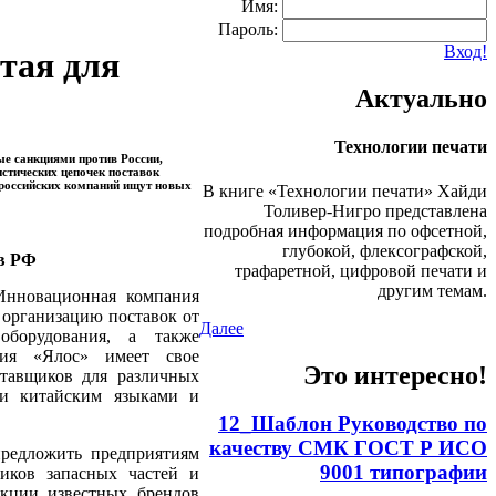
Имя:
Пароль:
Вход!
тая для
Актуально
Технологии печати
ые санкциями против России,
стических цепочек поставок
х российских компаний ищут новых
В книге «Технологии печати» Хайди
Толивер-Нигро представлена
подробная информация по офсетной,
глубокой, флексографской,
в РФ
трафаретной, цифровой печати и
другим темам.
Инновационная компания
 организацию поставок от
Далее
оборудования, а также
ия «Ялос» имеет свое
Это интересно!
ставщиков для различных
 и китайским языками и
12_Шаблон Руководство по
качеству СМК ГОСТ Р ИСО
предложить предприятиям
9001 типографии
иков запасных частей и
кции известных брендов