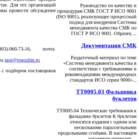
итае.
Для тех организаций
Руководство по качеству и
товы провести обсуждение
процедурам СМК ГОСТ Р ИСО 9001
(ISO 9001), реализующее процессный
подход для внедрения Системы
менеджмента качества СМК по
ГОСТ Р ИСО 9001. Образец ...
Документация СМК
-960-73-16, почта
Раздаточный материал по теме
чта
igor@rogozhin.ru
«Система менеджмента качества в
соответствии с требованиями и
ь с подбором поставщиков
рекомендациями международных
стандартов ИСО серии 9000»...
ТТ0005.03 Фальцовка
буклетов
ТТ0005.04 Технические требования к
фальцовке буклетов К буклетам
относятся издания с одним или
несколькими параллельными
продольными сгибами. В настоящем
документе приведен ...