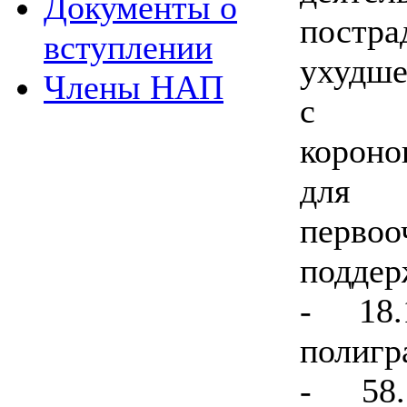
Документы о
постр
вступлении
ухудше
Члены НАП
с ра
короно
для
перво
поддер
- 18.
полигр
- 58.