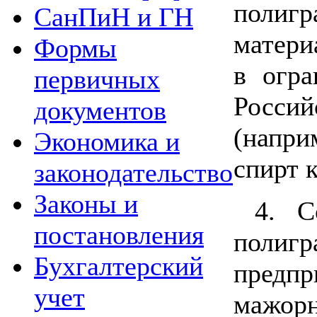
полигр
СанПиН и ГН
матери
Формы
в огра
первичных
Росси
документов
(напри
Экономика и
спирт к
законодательство
Законы и
4. С
постановления
полигр
Бухгалтерский
предпр
учет
мажо