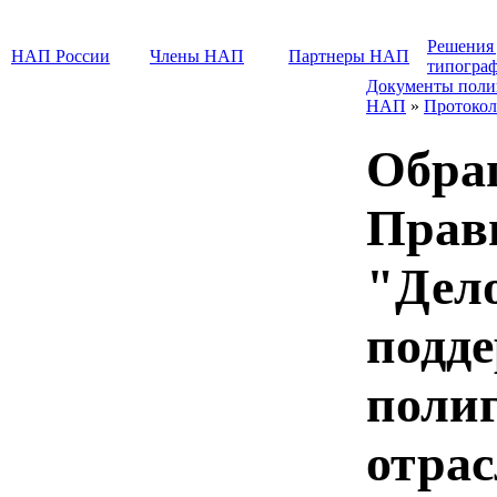
Решения
НАП России
Члены НАП
Партнеры НАП
типогра
Документы поли
НАП
»
Протокол
Обра
Прав
"Дело
подд
поли
отра