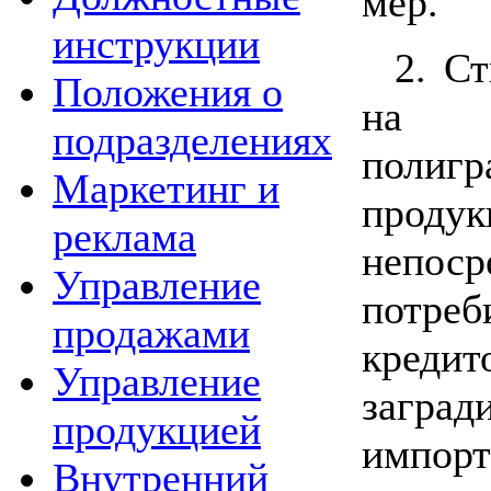
мер.
инструкции
2. С
Положения о
на о
подразделениях
полигр
Маркетинг и
проду
реклама
непо
Управление
потре
продажами
креди
Управление
заград
продукцией
импор
Внутренний