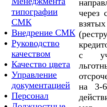
Менеджмента
напра
типографии
через 
СМК
взя
Внедрение СМК
(рестр
Руководство
кредит
качеством
с уч
Качество цвета
льготн
Управление
отсроч
документацией
на 3-
Персонал
действ
Должностные