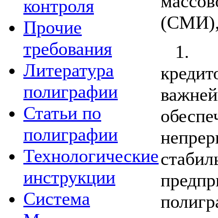
масс
контроля
(СМИ),
Прочие
требования
1. 
Литература
кред
полиграфии
важ
Статьи по
обеспе
полиграфии
непрер
Технологические
стаби
инструкции
предпр
Система
полигр