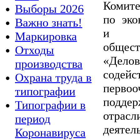
Комите
Выборы 2026
по эко
Важно знать!
и Об
Маркировка
общест
Отходы
«Дел
производства
содей
Охрана труда в
перво
типографии
поддер
Типографии в
отрасл
период
деятел
Коронавируса