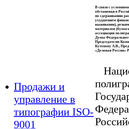
В связи с условиям
обстановки в Росс
по сдерживанию ра
ухудшением финанс
выживания), резки
материалов (бумага
ассоциация полигр
Думы Федерального
Председателю Коми
Кутепову А.В., Пр
«Деловая Россия» Р
Наци
полиг
Продажи и
Госуд
управление в
Федер
типографии ISO-
Росси
9001