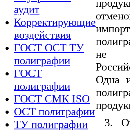
продук
аудит
отме
Корректирующие
импор
воздействия
полигр
ГОСТ ОСТ ТУ
не в
полиграфии
Росси
ГОСТ
Одна и
полиграфии
полигр
ГОСТ СМК ISO
продук
ОСТ полиграфии
3. О
ТУ полиграфии