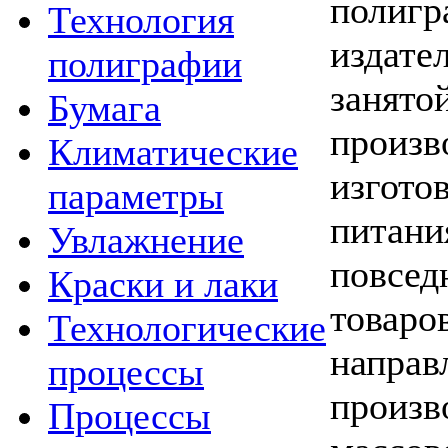
полигр
Технология
издате
полиграфии
занят
Бумага
про
Климатические
изгот
параметры
пита
Увлажнение
повсе
Краски и лаки
това
Технологические
направ
процессы
произ
Процессы