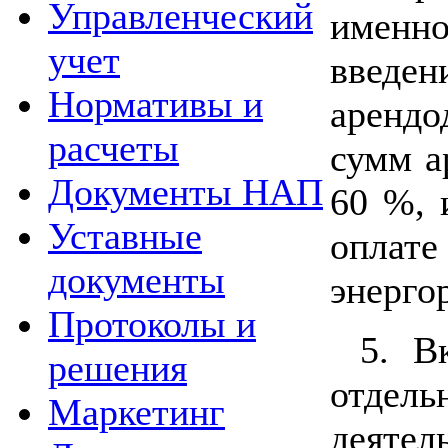
Управленческий
имен
учет
введе
Нормативы и
аренд
расчеты
сумм а
Документы НАП
60 %, 
Уставные
опла
документы
энерго
Протоколы и
5. В
решения
отд
Маркетинг
деяте