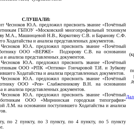
СЛУШАЛИ:
ент Чесноков Ю.А. предложил присвоить звание «Почётный
отникам ГБПОУ «Московский многопрофильный техникум
ову М.А., Машинцевой Н.В., Коркотяну С.В. и Баранову С.Ф.
го Ходатайства и анализа представленных документов.
 Чесноков Ю.А. предложил присвоить звание «Почётный
ботнику ООО «ВЕРЖЕ» Подзорову С.В. на основании
(к
а и анализа представленных документов.
 Чесноков Ю.А. предложил присвоить звание «Почётный
тникам ООО «РПК «Оптима» Гончаровой Т.И. и Зубкову
п
пившего Ходатайства и анализа представленных документов.
 Чесноков Ю.А. предложил присвоить звание «Почётный
д
отнику ООО «Рея» Слабженникову В.Н. на основании
а и анализа представленных документов.
 Чесноков Ю.А. предложил присвоить звание «Почётный
Дал
ботникам ООО «Мирнинская городская типография»
ой Л.М. на основании поступившего Ходатайства и анализа
ов.
у, по 2 пункту, по 3 пункту, по 4 пункту, по 5 пункту
е.