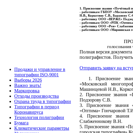
1. Присвоение звания «Почётный 
- работникам ГБПОУ «Московский
Н.В., Коркотяну С.В., Баранову С.
- работнику ООО «ВЕРЖЕ» Подзор
- работникам ООО «РПК «Оптима» 
- работнику ООО «Рея» Слабженни
- работникам ООО «Мирнинская го
ПРО
голосования
Полная версия документа
полиграфистов. Получить
Отправить заявку на всту
Продажи и управление в
типографии ISO-9001
1. Присвоение зв
Выборы 2026
«Московский многопро
Важно знать!
Машинцевой Н.В., Коркот
Маркировка
2. Присвоение звания
Отходы производства
Подзорову С.В.
Охрана труда в типографии
3. Присвоение звания
Типографии в период
«Оптима» Гончаровой Т.И.
Коронавируса
4. Присвоение звания
Технология полиграфии
Слабженникову В.Н.
Бумага
5. Присвоение звания «
Климатические параметры
городская типография» К