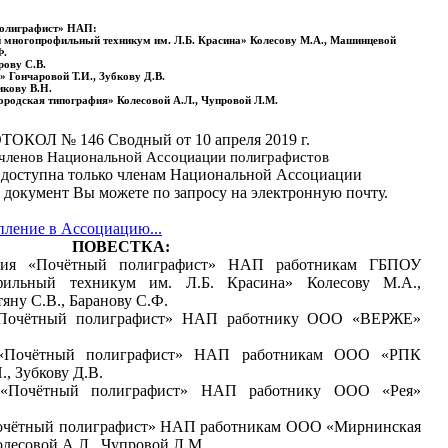
полиграфист» НАП:
 многопрофильный техникум им. Л.Б. Красина» Колесову М.А., Машинцевой
Ф.
ову С.В.
Гончаровой Т.И., Зубкову Д.В.
кову В.Н.
родская типография» Колесовой А.Л., Чупровой Л.М.
ТОКОЛ № 146 Сводный от 10 апреля 2019 г.
 членов Национальной Ассоциации полиграфистов
 доступна только членам Национальной Ассоциации
 документ Вы можете по запросу на электронную почту.
пление в Ассоциацию...
ПОВЕСТКА:
ания «Почётный полиграфист» НАП работникам ГБПОУ
фильный техникум им. Л.Б. Красина» Колесову М.А.,
яну С.В., Баранову С.Ф.
 «Почётный полиграфист» НАП работнику ООО «ВЕРЖЕ»
 «Почётный полиграфист» НАП работникам ООО «РПК
, Зубкову Д.В.
 «Почётный полиграфист» НАП работнику ООО «Рея»
Почётный полиграфист» НАП работникам ООО «Мирнинская
олесовой А.Л., Чупровой Л.М.