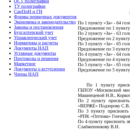
ОСТ полиграфии
ТУ полиграфии
СанПиН и ГН
Формы первичных документов
Экономика и законодательство
По 1 пункту «За» - 64 гол
Законы и постановления
Предложение по 1 пунк
Бухгалтерский учет
По 2 пункту «За» - 63 гол
Управленческий учет
Предложение по 2 пунк
Нормативы и расчеты
По 3 пункту «За» - 65 гол
Документы НАП
Предложение по 3 пунк
Уставные документы
По 4 пункту «За» - 64 гол
Протоколы и решения
Предложение по 4 пунк
Маркетинг
По 5 пункту «За» - 65 гол
Документы о вступлении
Предложение по 5 пунк
Члены НАП
По 1 пункту присв
ГБПОУ «Московский мног
Машинцевой Н.В., Коркот
По 2 пункту присвоит
«ВЕРЖЕ» Подзорову С.В.
По 3 пункту присвоит
«РПК «Оптима» Гончарово
По 4 пункту присвоить 
Слабженникову В.Н.