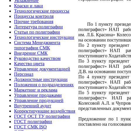
Увлажнение
Краски и лаки
Технологические процессы
Процессы контроля
Прочие требования
По 1 пункту презид
Литература полиграфии
полиграфист» НАП раб
Статьи по полиграфии
им. Л.Б. Красина» Колес
Технологические инструкции
на основании поступивше
Система Менеджмента
По 2 пункту президент
типографии СМК
полиграфист» НАП ра
Внедрение СМК
поступившего Ходатайств
Руководство качеством
По 3 пункту президент
Качество цвета
полиграфист» НАП рабо
Управление документацией
Д.В. на основании посту
Персонал
По 4 пункту президент
Должностные инструкции
полиграфист» НАП раб
Положения о подразделениях
поступившего Ходатайств
Маркетинг и реклама
По 5 пункту президент
Управление продажами
полиграфист» НАП ра
Управление продукцией
Колесовой А.Л. и Чупров
Внутренний аудит
представленных документ
Корректирующие воздействия
ГОСТ ОСТ ТУ полиграфии
Предложение по 1 пункт
ГОСТ полиграфии
поставлено на голосовани
ГОСТ СМК ISO