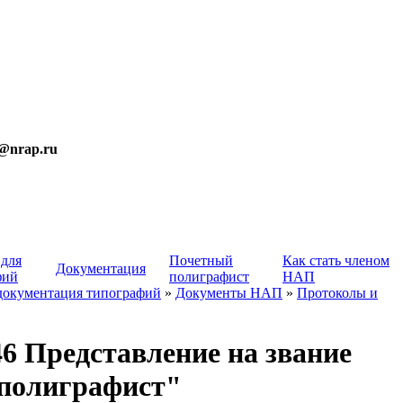
t@nrap.ru
 для
Почетный
Как стать членом
Документация
фий
полиграфист
НАП
документация типографий
»
Документы НАП
»
Протоколы и
6 Представление на звание
полиграфист"