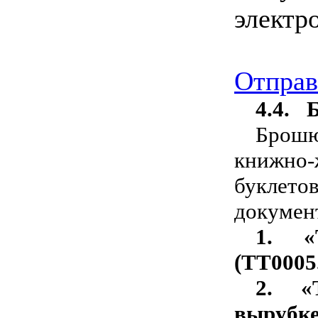
электр
Отправ
4.4.
Брош
книжно-
буклето
докумен
1.
«
(ТТ0005.
2.
«
вырубке