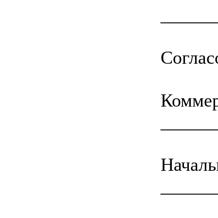
______
Соглас
Комм
______
Нача
______