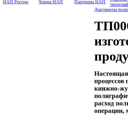
НАП России
Члены НАП
Партнеры НАП
типогра
Документы поли
ТП00
изго
прод
Настоящая 
процессов 
книжно-жур
полиграфич
расход пол
операции, 