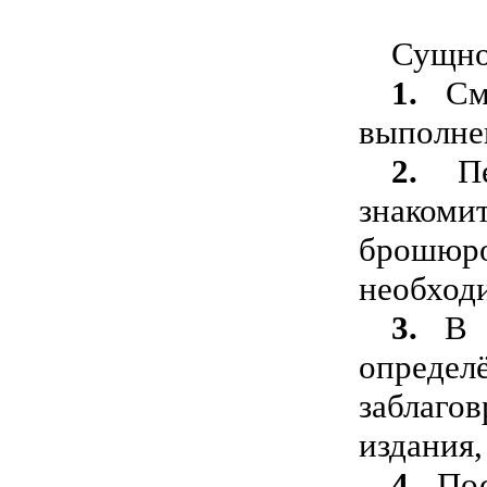
Сущно
1.
См
выполне
2.
П
знаком
брошюр
необход
3.
В 
определ
заблаго
издания,
4.
По