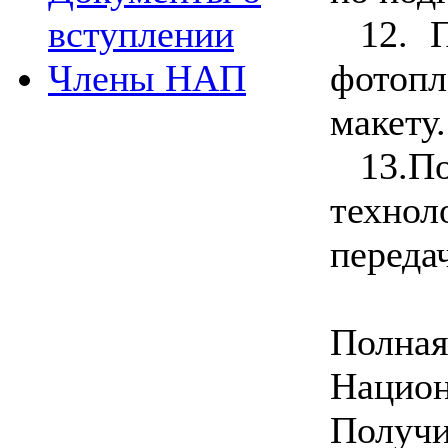
12.
вступлении
фотопл
Члены НАП
макету.
13.П
техно
переда
Полная
Национ
Получи