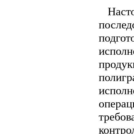
Наст
после
подго
испол
продук
полигр
исполн
операц
требов
контро