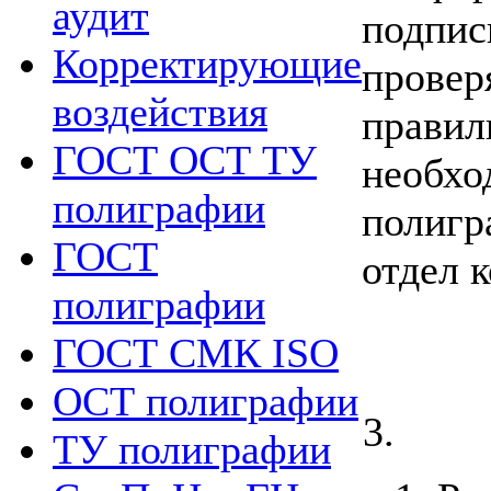
аудит
подпи
Корректирующие
провер
воздействия
прави
ГОСТ ОСТ ТУ
необхо
полиграфии
полигр
ГОСТ
отдел 
полиграфии
ГОСТ СМК ISO
ОСТ полиграфии
ТУ полиграфии