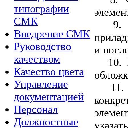
типографии
элемен
СМК
9. Д
Внедрение СМК
прилад
Руководство
и посл
качеством
10. 
Качество цвета
обложк
Управление
11. 
документацией
конкре
Персонал
элемен
Должностные
указать