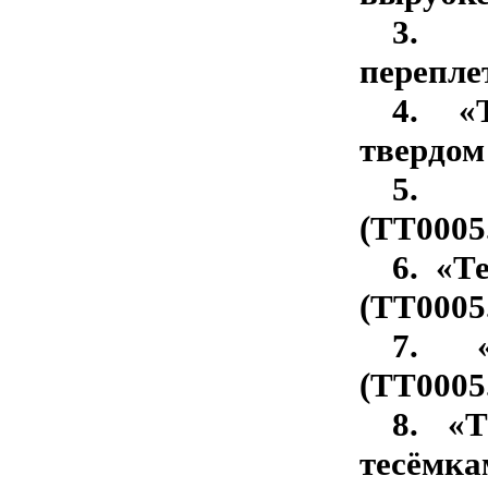
3.
перепле
4.
«
твердом
5.
(ТТ0005.
6.
«Те
(ТТ0005.
7.
(ТТ0005.
8.
«Т
тесёмка