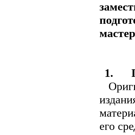
замест
подго
мастер
1.
Ориг
издан
матери
его ср