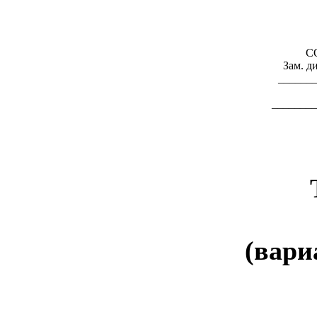
С
Зам. д
______
_______
(вари