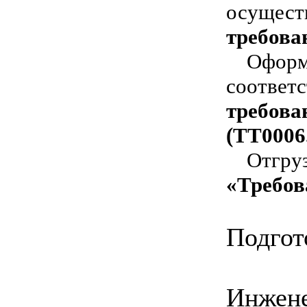
осуще
требова
Оформ
соотв
требов
(ТТ0006.
Отгру
«Требов
Подгот
Инж