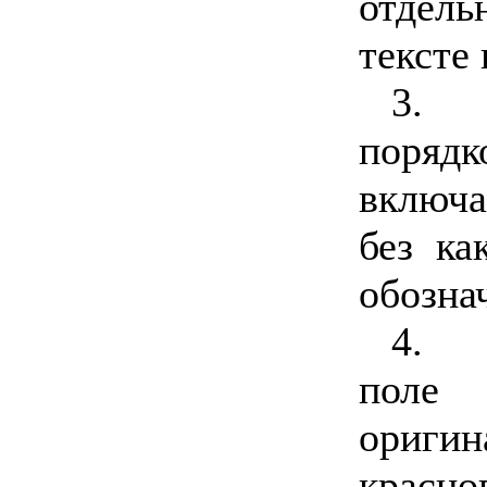
отдель
тексте
3.
поряд
включа
без ка
обозна
4.
поле
ориги
красно