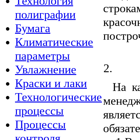
Технология
строк
полиграфии
красоч
Бумага
постро
Климатические
параметры
Увлажнение
Краски и лаки
На к
Технологические
менедж
процессы
являе
Процессы
обязат
контроля