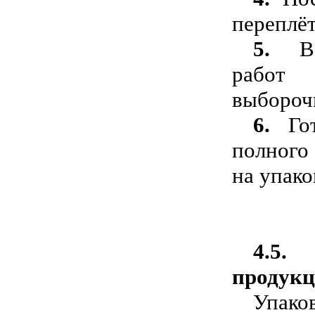
переплёт
5.
В
работ 
выбороч
6.
Го
полного
на упако
4.5.
продук
Упако