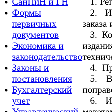
1. Ре
СанПиН и ГН
2. И
Формы
заказа
первичных
3. К
документов
издан
Экономика и
технич
законодательство
4. Пр
Законы и
5. В
постановления
поправ
Бухгалтерский
6. И
учет
макета
Управленческий