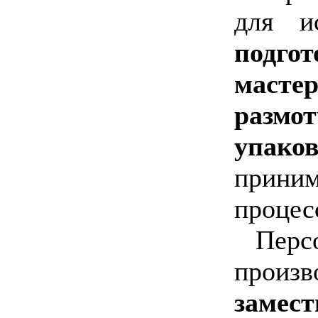
для и
подгот
маст
размо
упак
прини
процес
Перс
произв
замес