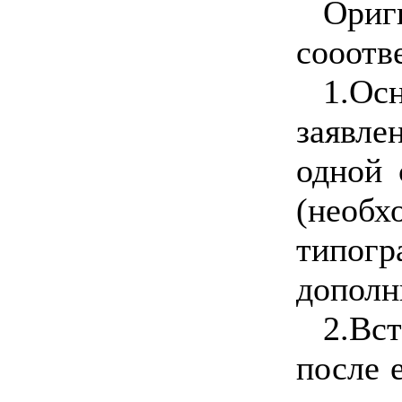
Ориг
сооотв
1.Ос
заявле
одной 
(необ
типог
дополн
2.Вс
после 