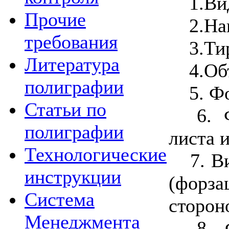
1.Ви
Прочие
2.На
требования
3.Ти
Литература
4.Объ
полиграфии
5. Фо
Статьи по
6. Ф
полиграфии
листа и
Технологические
7. В
инструкции
(форз
Система
стороно
Менеджмента
8. Ф