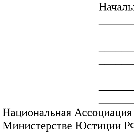
Начал
______
_____
______
_____
______
Национальная Ассоциация 
Министерстве Юстиции РФ 