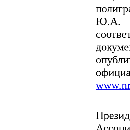
полиг
Ю.А
соотв
док
опу
офиц
www.nr
Презид
Ассоци