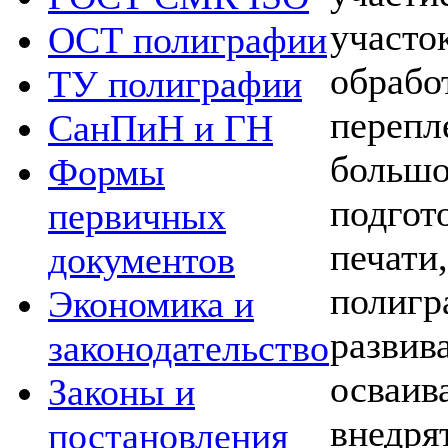
участ
ОСТ полиграфии
обра
ТУ полиграфии
перепл
СанПиН и ГН
больш
Формы
подгот
первичных
печати
документов
поли
Экономика и
разви
законодательство
осваи
Законы и
внед
постановления