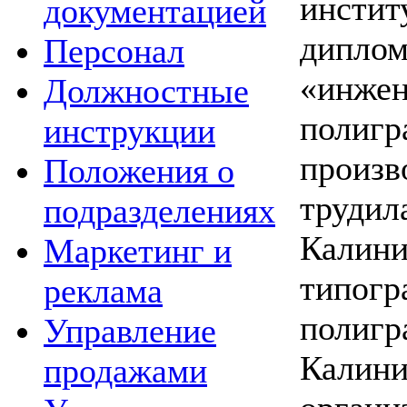
инст
документацией
диплом
Персонал
«инжен
Должностные
полигр
инструкции
произ
Положения о
трудил
подразделениях
Калини
Маркетинг и
типогр
реклама
полигр
Управление
Калин
продажами