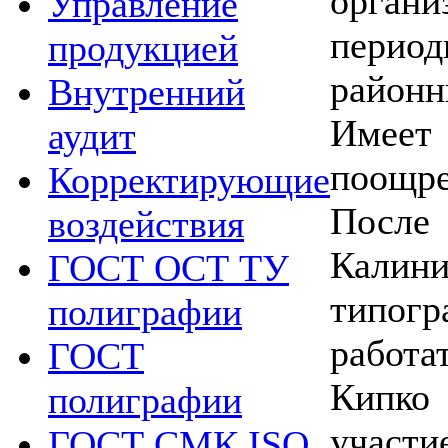
орган
Управление
перио
продукцией
район
Внутренний
Имее
аудит
поощре
Корректирующие
Посл
воздействия
Калини
ГОСТ ОСТ ТУ
типо
полиграфии
работа
ГОСТ
Кипко 
полиграфии
участи
ГОСТ СМК ISO