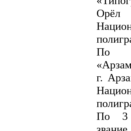
«Типо
Орёл 
Нацио
полигр
По 
«Арзам
г. Арз
Нацио
полигр
По 3 
зван