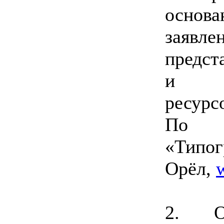
основ
заяв
предст
и ин
ресурс
По 
«Типо
Орёл,
2. О