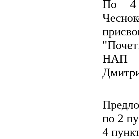
По 4 
Чесно
прис
"Поче
НАП Б
Дмитри
Предло
по 2 пу
4 пунк