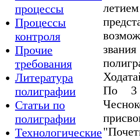
летие
процессы
пред
Процессы
возмо
контроля
зван
Прочие
полигр
требования
Ходата
Литература
По 3 
полиграфии
Чесно
Статьи по
прис
полиграфии
"Поче
Технологические