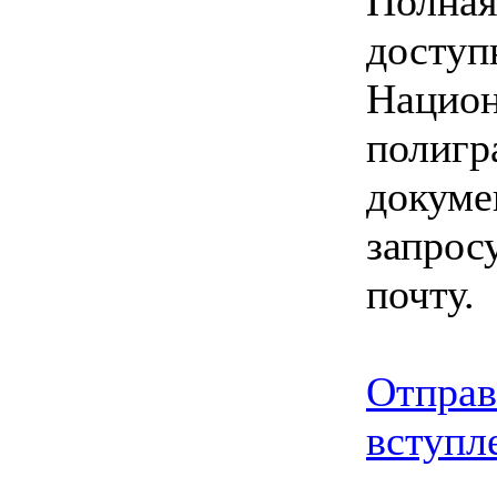
Полная
доступ
Национ
полигр
докуме
запрос
почту.
Отправ
вступл