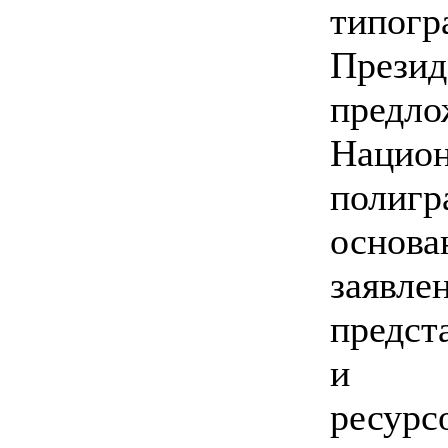
типогр
Прези
пред
Нацио
поли
основ
заяв
предст
и ин
ресурс