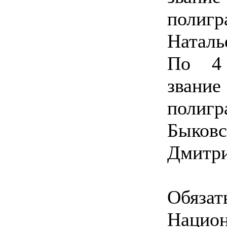
полигр
Наталь
По 4 
зван
поли
Быко
Дмитри
Обяз
Нацио