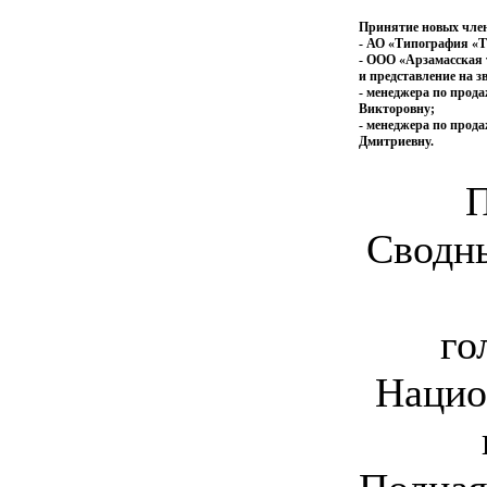
Принятие новых чле
- АО «Типография «Тр
- ООО «Арзамасская т
и представление на 
- менеджера по прод
Викторовну;
- менеджера по прод
Дмитриевну.
Сводны
го
Нацио