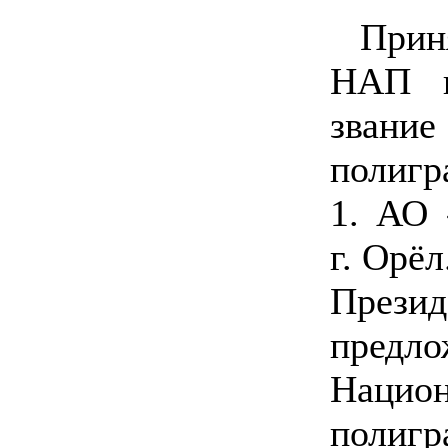
Прин
НАП и
зван
полигр
1. АО 
г. Орёл
Прези
пред
Нацио
поли