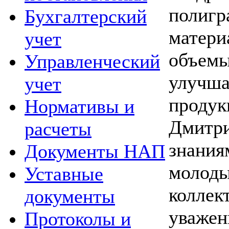
полигр
Бухгалтерский
матер
учет
объем
Управленческий
улуч
учет
прод
Нормативы и
Дмитри
расчеты
знан
Документы НАП
молоды
Уставные
колле
документы
уважен
Протоколы и