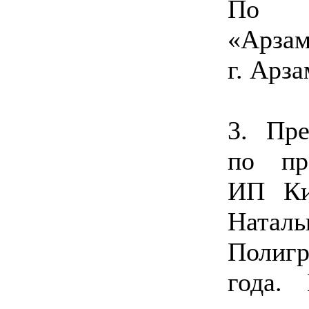
По 
«Арзам
г. Арз
3. Пре
по пр
ИП Ки
Ната
Полигр
года. 