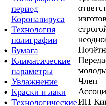
ответс
период
изгот
Коронавируса
строго
Технология
неодно
полиграфии
Почё
Бумага
Пере
Климатические
молоды
параметры
Член
Увлажнение
Ассоци
Краски и лаки
ИП Кип
Технологические