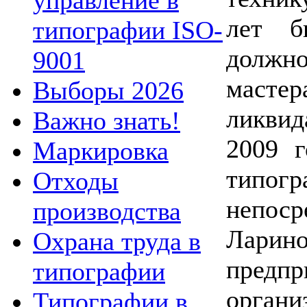
управление в
лет б
типографии ISO-
долж
9001
мастер
Выборы 2026
ликвид
Важно знать!
2009 г
Маркировка
типогр
Отходы
непоср
производства
Лар
Охрана труда в
пре
типографии
орга
Типографии в