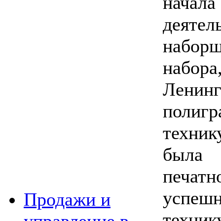
начал
деяте
набо
набора
Ленинг
полигр
техни
была 
печат
успе
Продажи и
техник