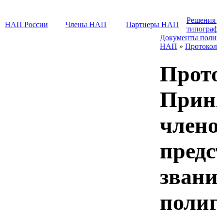
Решения
НАП России
Члены НАП
Партнеры НАП
типогра
Документы поли
НАП
»
Протокол
Прот
Прин
члено
предс
зван
поли