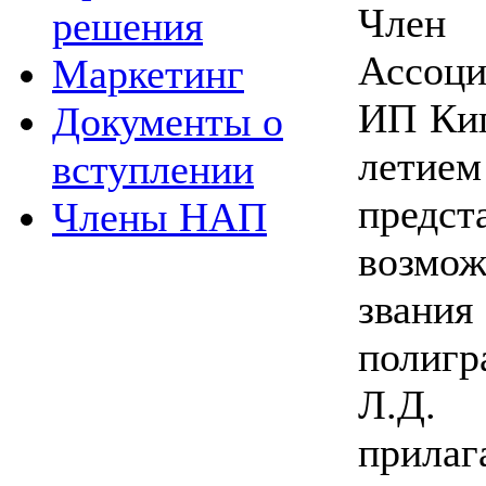
Член
решения
Ассоци
Маркетинг
ИП Кип
Документы о
летие
вступлении
пред
Члены НАП
возмо
зван
полиг
Л.Д.
прилаг