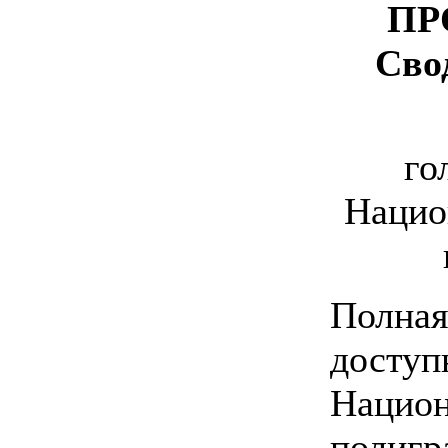
ПР
Свод
го
Нацио
Полная
доступ
Национ
полигр