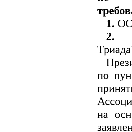
требов
1.
ОО
2.
ОО
Триада
През
по пу
приня
Ассоци
на осн
заяв