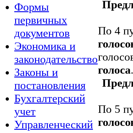
Предл
Формы
первичных
По
4 п
документов
голосо
Экономика и
голосо
законодательство
голоса
Законы и
Предл
постановления
Бухгалтерский
По
5 п
учет
голосо
Управленческий