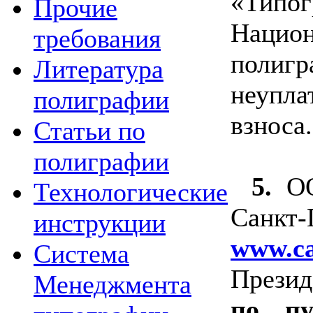
«Типо
Прочие
Нацио
требования
полиг
Литература
неупл
полиграфии
взноса.
Статьи по
полиграфии
5.
ОО
Технологические
Санкт-
инструкции
www.ca
Система
Прези
Менеджмента
по п