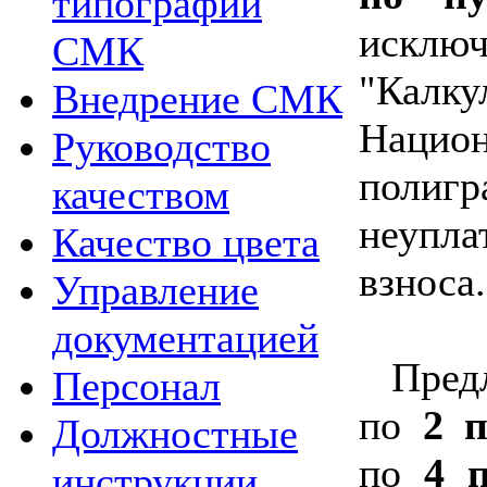
типографии
иск
СМК
"Калку
Внедрение СМК
Нацио
Руководство
полиг
качеством
неупл
Качество цвета
взноса.
Управление
документацией
Пред
Персонал
по
2 п
Должностные
по
4 п
инструкции