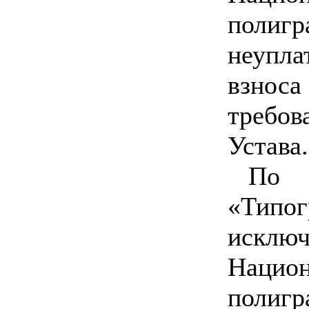
полиг
неупл
взнос
требов
Устава.
По 
«Типо
искл
Нацио
полиг