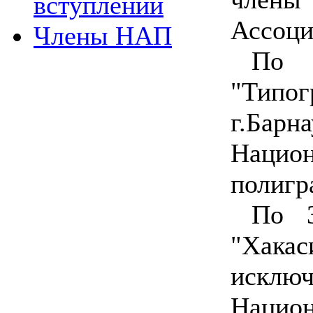
вступлении
Ассоци
Члены НАП
П
"Типо
г.Барна
Нацио
полигр
По 
"Хак
искл
Нацио