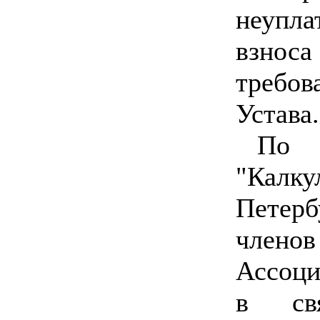
неупл
взнос
требов
Устава.
По 
"Калку
Петер
член
Ассоци
в св