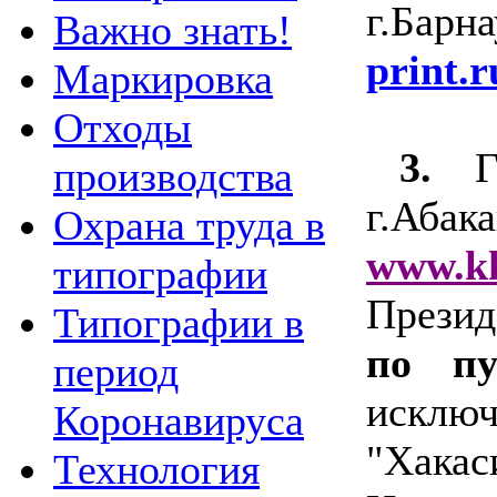
г.Ба
Важно знать!
print.r
Маркировка
Отходы
3.
производства
г.Абака
Охрана труда в
www.kh
типографии
Прези
Типографии в
по п
период
искл
Коронавируса
"Хак
Технология