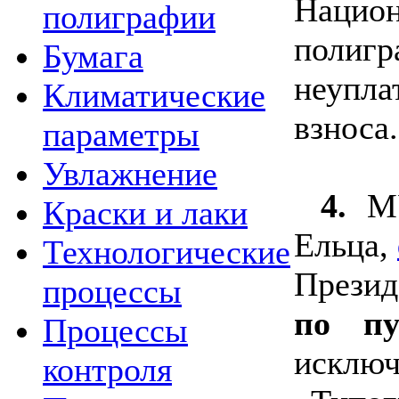
Нацио
полиграфии
полиг
Бумага
неупл
Климатические
взноса.
параметры
Увлажнение
4.
М
Краски и лаки
Ельца,
Технологические
Прези
процессы
по п
Процессы
иск
контроля