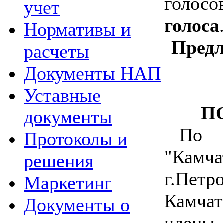
голосо
учет
голоса
Нормативы и
Предл
расчеты
Документы НАП
Уставные
П
документы
По 
Протоколы и
"Камча
решения
г.Петр
Маркетинг
Камча
Документы о
член