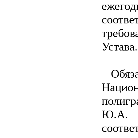
ежег
соо
требов
Устава.
Обя
Нацио
полиг
Ю.А
соотв