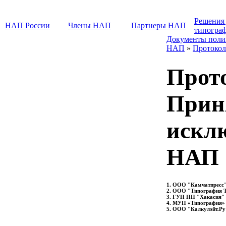
Решения
НАП России
Члены НАП
Партнеры НАП
типогра
Документы поли
НАП
»
Протокол
Прот
Прин
искл
НАП
1. ООО "Камчатпресс
2. ООО "Типография 
3. ГУП ПП "Хакасия" 
4. МУП «Типография» 
5. ООО "Калкулэйт.Ру