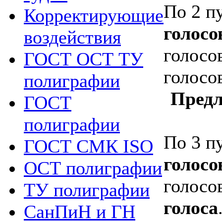
По
2 п
Корректирующие
голосо
воздействия
голосо
ГОСТ ОСТ ТУ
голосо
полиграфии
Предл
ГОСТ
полиграфии
По
3 п
ГОСТ СМК ISO
голосо
ОСТ полиграфии
голосо
ТУ полиграфии
голоса
СанПиН и ГН