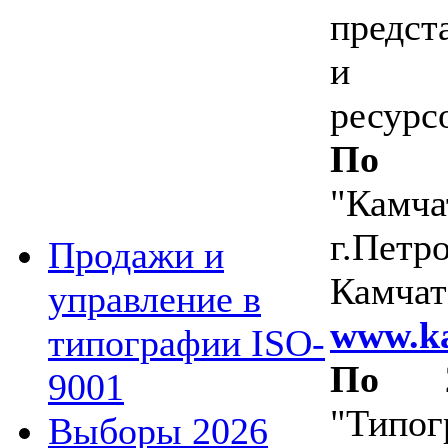
предст
и ин
ресурс
По 
"Камча
г.Петр
Продажи и
Камчат
управление в
www.ka
типографии ISO-
По 
9001
"Типо
Выборы 2026