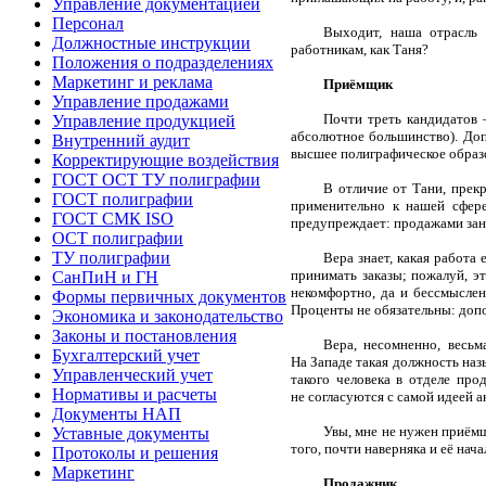
Управление документацией
Персонал
Выходит, наша отрасль 
Должностные инструкции
работникам, как Таня?
Положения о подразделениях
Маркетинг и реклама
Приёмщик
Управление продажами
П
очти треть кандидатов
Управление продукцией
абсолютное большинство). Доп
Внутренний аудит
высшее полиграфическое образ
Корректирующие воздействия
ГОСТ ОСТ ТУ полиграфии
В отличие от Тани, прекр
ГОСТ полиграфии
применительно к нашей сфере
ГОСТ СМК ISO
предупреждает: продажами зани
ОСТ полиграфии
ТУ полиграфии
Вера знает, какая работа
принимать заказы; пожалуй, эт
СанПиН и ГН
некомфортно, да и бессмыслен
Формы первичных документов
Проценты не обязательны: допо
Экономика и законодательство
Законы и постановления
Вера, несомненно, весь
Бухгалтерский учет
На Западе такая должность наз
Управленческий учет
такого человека в отделе про
Нормативы и расчеты
не согласуются с самой идеей 
Документы НАП
Увы, мне не нужен приёмщи
Уставные документы
того, почти наверняка и её нач
Протоколы и решения
Маркетинг
Продажник