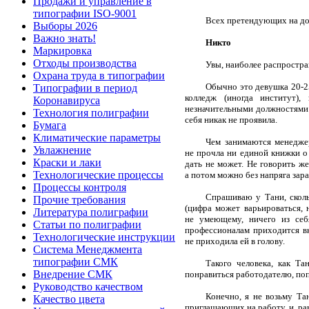
Продажи и управление в
типографии ISO-9001
Всех претендующих на до
Выборы 2026
Важно знать!
Никто
Маркировка
Отходы производства
У
вы, наиболее распростра
Охрана труда в типографии
Обычно это девушка 20-25
Типографии в период
колледж (иногда институт)
Коронавируса
незначительными должностями 
Технология полиграфии
себя никак не проявила.
Бумага
Климатические параметры
Чем занимаются менедже
Увлажнение
не прочла ни единой книжки о
Краски и лаки
дать не может. Не говорить же
Технологические процессы
а потом можно без напряга зара
Процессы контроля
Спрашиваю у Тани, сколь
Прочие требования
(цифра может варьироваться, 
Литература полиграфии
не умеющему, ничего из себ
Статьи по полиграфии
профессионалам приходится вк
Технологические инструкции
не приходила ей в голову.
Система Менеджмента
типографии СМК
Такого человека, как Та
Внедрение СМК
понравиться работодателю, поп
Руководство качеством
Конечно, я не возьму Та
Качество цвета
приглашающих на работу, и, ра