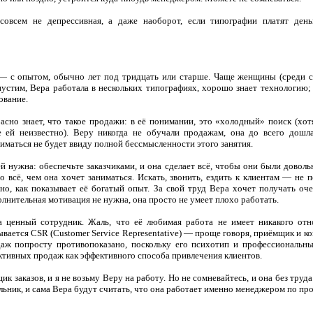
совсем не депрессивная, а даже наоборот, если типографии платят день
 — с опытом, обычно лет под тридцать или старше. Чаще женщины (среди 
устим, Вера работала в нескольких типографиях, хорошо знает технологию;
ование.
асно знает, что такое продажи: в её понимании, это «холодный» поиск (хот
 ей неизвестно). Веру никогда не обучали продажам, она до всего дошл
маться не будет ввиду полной бессмысленности этого занятия.
 ей нужна: обеспечьте заказчиками, и она сделает всё, чтобы они были довол
о всё, чем она хочет заниматься. Искать, звонить, ездить к клиентам — не п
но, как показывает её богатый опыт. За свой труд Вера хочет получать оч
лнительная мотивация не нужна, она просто не умеет плохо работать.
ма ценный сотрудник. Жаль, что её любимая работа не имеет никакого о
ывается CSR (Customer Service Representative) — проще говоря, приёмщик и ко
даж попросту противопоказано, поскольку его психотип и профессиональн
активных продаж как эффективного способа привлечения клиентов.
к заказов, и я не возьму Веру на работу. Но не сомневайтесь, и она без труд
альник, и сама Вера будут считать, что она работает именно менеджером по пр