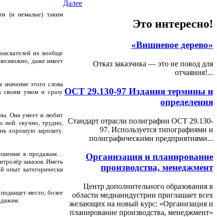
Далее
ги (и немалые) таким
Это интересно!
«Вишневое дерево»
соискателей их вообще
 возможно, даже имеет
Отказ заказчика — это не повод для
отчаяния!...
я значение этого слова
ОСТ 29.130-97 Издания термины и
а своим умом и сразу
определения
ьны. Она умеет и любит
Стандарт отрасли полиграфии ОСТ 29.130-
о ней: скучно, трудно,
97. Используется типографиями и
ень хорошую зарплату.
полиграфическими предприятиями...
тношения к продажам…
Организация и планирование
нтролёр заказов. Иметь
производства, менеджмент
ый опыт категорически
Центр дополнительного образования в
а подыщет место; более
области медиаиндустрии приглашает всех
одажам.
желающих на новый курс: «Организация и
планирование производства, менеджмент»