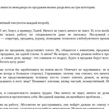
лжность менеджера по продажам можно разделить на три категории.
нённый тип (почти каждый второй).
 лет. Зовут, к примеру, Таней. Ничего не умеет, ничего не знает. То есть во
, но искать работу по специальности даже не пыталась. Послужной с
— секретарь, продавец, курьер, помощник технолога хлебобулочного произв
ры по продажам, представляет плохо. Ну, общаются с клиентами, предлаг
 продажах, ни одной статьи. А зачем? На вопрос, почему решила пойти в про
, в самом деле, правду: что слышала от подруг, будто в продажи берут всех
ботать кучу денег.
ко хотела бы зарабатывать на новом месте. Отвечает не задумываясь: не 
но всегда в большую сторону). Спрашиваю: почему она считает, что ничег
я не представляющему человеку кто-то станет платить деньги, за кото
алывать в поте лица? Пожимает плечами, взгляд чистый, незамутнённый. П
ня, и соискателем-то назвать трудно. Она ничего не ищет, ничего не дела
ытаться презентовать себя. Ни единой зацепки, ни малейшего проблеска…
ню на работу. Абсолютно не расстраиваясь, она пойдёт дальше по списку т
но или поздно, устроится куда-нибудь менеджером. Можете не сомневаться.