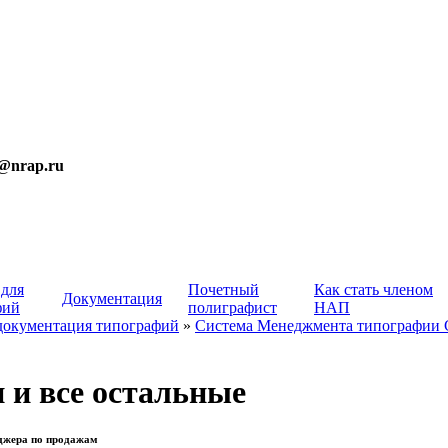
t@nrap.ru
 для
Почетный
Как стать членом
Документация
фий
полиграфист
НАП
документация типографий
»
Система Менеджмента типографии
 и все остальные
джера по продажам