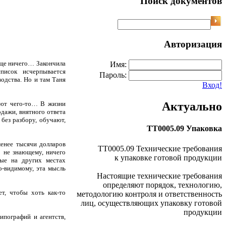
Поиск документов
Авторизация
обще ничего… Закончила
Имя:
писок исчерпывается
Пароль:
одства. Но и там Таня
Вход!
ают чего-то… В жизни
Актуально
дажи, внятного ответа
 без разбору, обучают,
ТТ0005.09 Упаковка
менее тысячи долларов
ТТ0005.09 Технические требования
о не знающему, ничего
к упаковке готовой продукции
рые на других местах
о-видимому, эта мысль
Настоящие технические требования
определяют порядок, технологию,
ет, чтобы хоть как-то
методологию контроля и ответственность
лиц, осуществляющих упаковку готовой
продукции
ипографий и агентств,