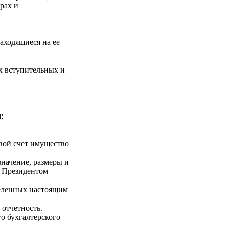
рах и
аходящиеся на ее
х вступительных и
;
свой счет имущество
значение, размеры и
я Президентом
деленных настоящим
 отчетность.
о бухгалтерского