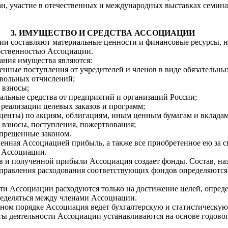
ан, участие в отечественных и международных выставках семина
3. ИМУЩЕСТВО И СРЕДСТВА АССОЦИАЦИИ
ии составляют материальные ценности и финансовые ресурсы, н
бственностью Ассоциации.
вания имущества являются:
енные поступления от учредителей и членов в виде обязательны
овольных отчислений;
 взносы;
альные средства от предприятий и организаций России;
т реализации целевых заказов и программ;
оценты) по акциям, облигациям, иным ценным бумагам и вкладам
 взносы, поступления, пожертвования;
апрещенные законом.
ченная Ассоциацией прибыль, а также все приобретенное ею за 
 Ассоциации.
нов и полученной прибыли Ассоциация создает фонды. Состав, на
аправления расходования соответствующих фондов определяютс
ости Ассоциации расходуются только на достижение целей, опре
ределяться между членами Ассоциации.
оном порядке Ассоциация ведет бухгалтерскую и статистическую
ты деятельности Ассоциации устанавливаются на основе годовог