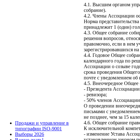
4.1. Высшим органом упр
собрание).
4.2. Члены Ассоциации ос
Норма представительства
принадлежит 1 (один) гол
4.3. Общее собрание соби
решения вопросов, относ
правомочно, если в нем у
зарегистрировавшихся на
4.4. Годовое Общее собра
календарного года по ре
Ассоциации о созыве годо
срока проведения Общего
почте с уведомлением об и
4.5. Внеочередное Общее
- Президента Ассоциации
- ревизора;
- 50% членов Ассоциации
О проведении внеочеред
письмами с уведомлением,
не позднее, чем за 15 ка
4.6. Общее собрание пра
Продажи и управление в
К исключительной компет
типографии ISO-9001
- изменение Устава Ассо
Выборы 2026
установленном законом п
Важно знать!