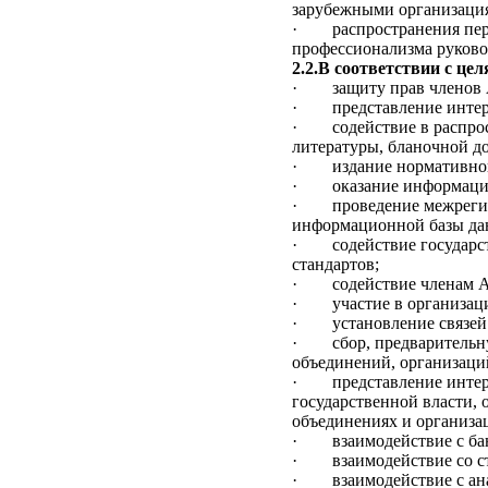
зарубежными организаци
·
распространения пе
профессионализма руково
2.2.В соответствии с це
·
защиту прав членов
·
представление инте
·
содействие в распр
литературы, бланочной д
·
издание нормативно
·
оказание информаци
·
проведение межреги
информационной базы да
·
содействие государс
стандартов;
·
содействие членам 
·
участие в организа
·
установление связей
·
сбор, предваритель
объединений, организаций
·
представление инте
государственной власти,
объединениях и организа
·
взаимодействие с б
·
взаимодействие со 
·
взаимодействие с а