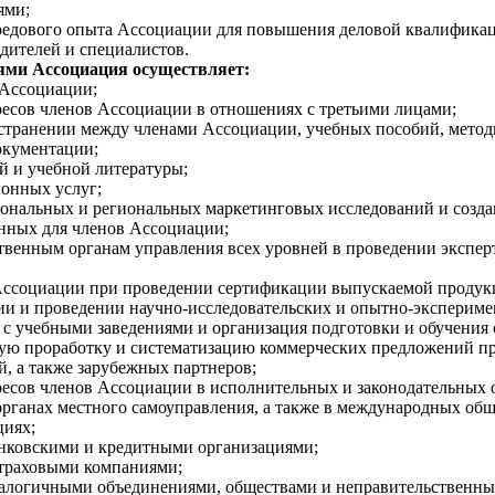
ями;
редового опыта Ассоциации для повышения деловой квалифика
дителей и специалистов.
лями Ассоциация осуществляет:
 Ассоциации;
ресов членов Ассоциации в отношениях с третьими лицами;
остранении между членами Ассоциации, учебных пособий, метод
окументации;
й и учебной литературы;
онных услуг;
ональных и региональных маркетинговых исследований и созда
нных для членов Ассоциации;
твенным органам управления всех уровней в проведении эксперт
Ассоциации при проведении сертификации выпускаемой продук
ции и проведении научно-исследовательских и опытно-экспериме
 с учебными заведениями и организация подготовки и обучения 
ную проработку и систематизацию коммерческих предложений п
, а также зарубежных партнеров;
ресов членов Ассоциации в исполнительных и законодательных 
 органах местного самоуправления, а также в международных об
циях;
анковскими и кредитными организациями;
страховыми компаниями;
налогичными объединениями, обществами и неправительственн