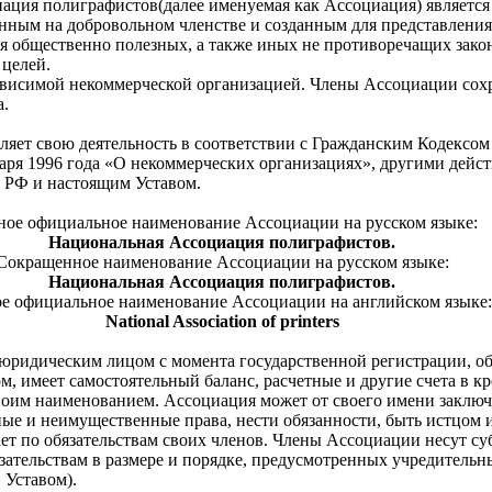
иация полиграфистов(далее именуемая как Ассоциация) являетс
нным на добровольном членстве и созданным для представлени
ия общественно полезных, а также иных не противоречащих зак
 целей.
ависимой некоммерческой организацией. Члены Ассоциации сох
а.
вляет свою деятельность в соответствии с Гражданским Кодексо
варя 1996 года «О некоммерческих организациях», другими дей
 РФ и настоящим Уставом.
ное официальное наименование Ассоциации на русском языке:
Национальная Ассоциация полиграфистов.
Сокращенное наименование Ассоциации на русском языке:
Национальная Ассоциация полиграфистов.
е официальное наименование Ассоциации на английском языке:
National Association of printers
 юридическим лицом с момента государственной регистрации, о
, имеет самостоятельный баланс, расчетные и другие счета в к
своим наименованием. Ассоциация может от своего имени заключ
е и неимущественные права, нести обязанности, быть истцом и
ает по обязательствам своих членов. Члены Ассоциации несут с
язательствам в размере и порядке, предусмотренных учредител
 Уставом).