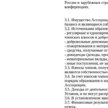
России и зарубежных стр
конференциях.
3.1. Имущество Ассоциац
балансе и являющиеся со
3.2. Источниками образо
- регулярные и единоврем
членских взносов и добр
- добровольные денежные
- пожертвования и матери
- средства, получаемые о
- дивиденды (доходы, пр
- нематериальные вклады,
- иные поступления, не з
3.3. Взносы членов, полу
являются собственностью
3.4. За счет взносов чле
порядок образования и н
Ассоциации.
3.5. Доходы от деятельн
Уставом, и не могут расп
3.6. В установленном зак
3.7. Финансовые результа
отчета.