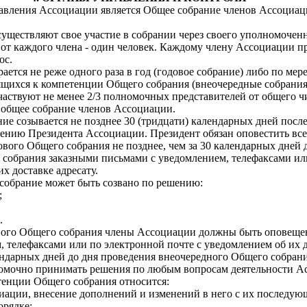
авления Ассоциации является Общее собрание членов Ассоциац
уществляют свое участие в собрании через своего уполномоченн
 от каждого члена - один человек. Каждому члену Ассоциации п
ос.
рается не реже одного раза в год (годовое собрание) либо по мер
ящихся к компетенции Общего собрания (внеочередные собрания
частвуют не менее 2/3 полномочных представителей от общего ч
 общее собрание членов Ассоциации.
ние созывается не позднее 30 (тридцати) календарных дней посл
шению Президента Ассоциации. Президент обязан оповестить вс
вого Общего собрания не позднее, чем за 30 календарных дней 
 собрания заказными письмами с уведомлением, телефаксами ил
х доставке адресату.
 собрание может быть созвано по решению:
;
.
ного Общего собрания члены Ассоциации должны быть оповеще
 телефаксами или по электронной почте с уведомлением об их д
лендарных дней до дня проведения внеочередного Общего собрани
вомочно принимать решения по любым вопросам деятельности А
енции Общего собрания относится:
циации, внесение дополнений и изменений в него с их последую
орядке;