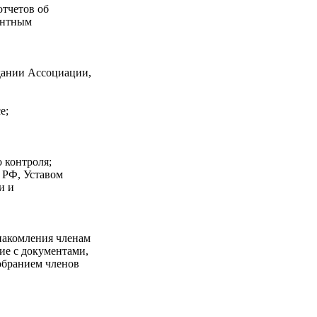
отчетов об
ентным
дании Ассоциации,
е;
 контроля;
 РФ, Уставом
и и
знакомления членам
ие с документами,
обранием членов