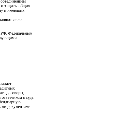
я объединением
я и защиты общих
ону и имеющих
раняют свою
м РФ, Федеральным
ствующими
бладает
редитных
ать договоры,
 ответчиком в суде.
убсидиарную
ьными документами