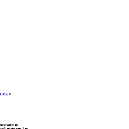
енты
»
ординации их
ией, основанной на