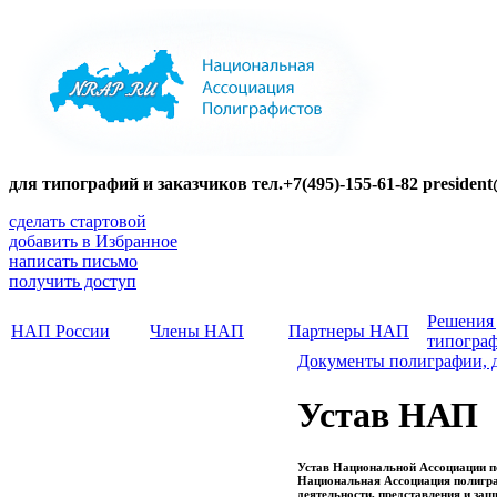
для типографий и заказчиков тел.+7(495)-155-61-82 presiden
сделать стартовой
добавить в Избранное
написать письмо
получить доступ
Решения
НАП России
Члены НАП
Партнеры НАП
типогра
Документы полиграфии, 
Устав НАП
Устав Национальной Ассоциации 
Национальная Ассоциация полигра
деятельности, представления и за