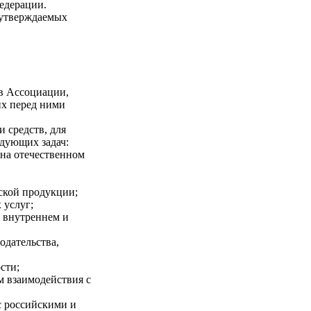
едерации.
 утверждаемых
в Ассоциации,
их перед ними
 средств, для
едующих задач:
на отечественном
ской продукции;
 услуг;
а внутреннем и
одательства,
сти;
м взаимодействия с
с российскими и