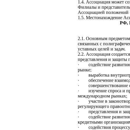
1.4. Ассоциация может со
Филиалы и представитель
Ассоциацией положений 
1.5. Местонахождение Ас
РФ, 
2.1. Основным предметом
связанных с полиграфиче
уставных целей и задач.
2.2. Ассоциация создаетс
представления и защиты п
·
содействие развити
рынке;
·
выработка внутриот
·
обеспечение взаимо
·
совершенствование 
·
изучение спроса и 
международном рынках;
·
участие в законотво
регулирующего правоотно
·
представления и защ
·
содействие развитию
кредитными организация
·
содействия процесс