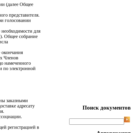
ии (далее Общее
ого представителя.
ри голосовании
е необходимости для
). Общее собрание
исла
е окончания
ех Членов
до намеченного
и по электронной
ны заказными
оставке адресату
Поиск документов
я.
ссоциации.
щей регистрацией в