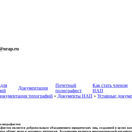
t@nrap.ru
 для
Почетный
Как стать членом
Документация
фий
полиграфист
НАП
документация типографий
»
Документы НАП
»
Уставные докум
полиграфистов
фистов является добровольным объединением юридических лиц, созданной в целях ко
щиты общих прав и законных интересов. Ассоциация является некоммерческой организац