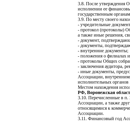
3.8. После утверждения О
исполнении ее финансовы
государственным органам
3.9. По месту своего на
- учредительные докумен
- протокол (протоколы) 
а также иные решения, с
- документ, подтверждаю
- документы, подтвержда
- внутренние документы;
- положения о филиалах и
- протоколы Общих собра
- заключения аудитора, р
- иные документы, преду
Ассоциации, внутренним
исполнительных органов
Местом нахождения испол
РФ, Воронежская область
3.10. Перечисленные в п.
Ассоциации, а также дру
относящимися к коммерче
Ассоциации.
3.11. Финансовый год Ас