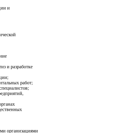
ции и
ической
ние
из и разработке
ции;
нтальных работ;
специалистов;
редприятий,
органах
щественных
ыми организациями