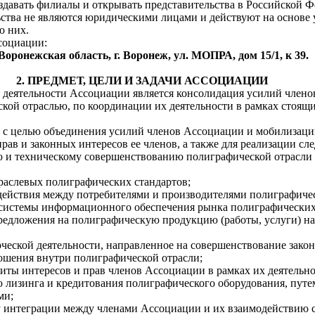
здавать филиалы и открывать представительства в Российской Ф
ства не являются юридическими лицами и действуют на основе
о них.
социации:
Воронежская область, г. Воронеж, ул. МОПРА, дом 15/1, к 39.
2. ПРЕДМЕТ, ЦЕЛИ И ЗАДАЧИ АССОЦИАЦИИ
 деятельности Ассоциации является консолидация усилий члено
ской отраслью, по координации их деятельности в рамках стоящ
я с целью объединения усилий членов Ассоциации и мобилизации
рав и законных интересов ее членов, а также для реализации сл
ю и техническому совершенствованию полиграфической отрасли 
раслевых полиграфических стандартов;
действия между потребителями и производителями полиграфиче
системы информационного обеспечения рынка полиграфических
предложения на полиграфическую продукцию (работы, услуги) н
рческой деятельности, направленное на совершенствование закон
шения внутри полиграфической отрасли;
иты интересов и прав членов Ассоциации в рамках их деятельно
 лизинга и кредитования полиграфического оборудования, путе
ми;
у интеграции между членами Ассоциации и их взаимодействию 