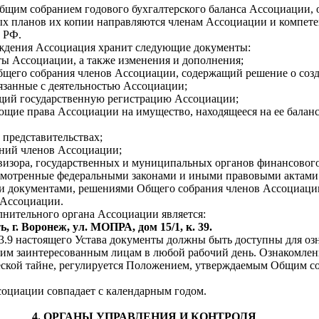
бщим собранием годового бухгалтерского баланса Ассоциации, 
х планов их копии направляются членам Ассоциации и компет
 РФ.
хождения Ассоциация хранит следующие документы:
ты Ассоциации, а также изменения и дополнения;
Общего собрания членов Ассоциации, содержащий решение о соз
вязанные с деятельностью Ассоциации;
щий государственную регистрацию Ассоциации;
ющие права Ассоциации на имущество, находящееся на ее баланс
 представительствах;
ний членов Ассоциации;
евизора, государственных и муниципальных органов финансового
смотренные федеральными законами и иными правовыми актами
и документами, решениями Общего собрания членов Ассоциаци
 Ассоциации.
нительного органа Ассоциации является:
, г. Воронеж, ул. МОПРА, дом 15/1, к. 39.
 3.9 настоящего Устава документы должны быть доступны для о
гим заинтересованным лицам в любой рабочий день. Ознакомлен
ской тайне, регулируется Положением, утверждаемым Общим с
социации совпадает с календарным годом.
4. ОРГАНЫ УПРАВЛЕНИЯ И КОНТРОЛЯ