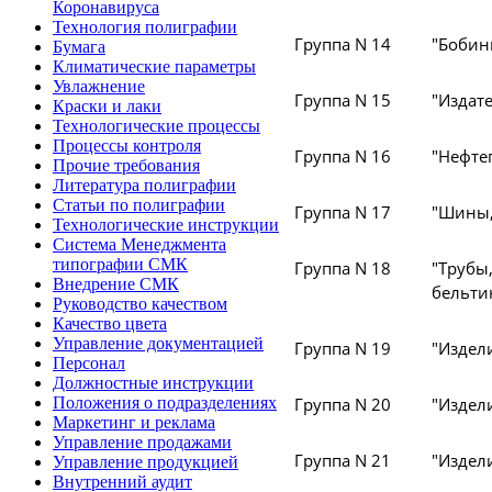
Коронавируса
Технология полиграфии
Группа N 14
"Бобин
Бумага
Климатические параметры
Увлажнение
Группа N 15
"Издат
Краски и лаки
Технологические процессы
Процессы контроля
Группа N 16
"Нефте
Прочие требования
Литература полиграфии
Статьи по полиграфии
Группа N 17
"Шины,
Технологические инструкции
Система Менеджмента
типографии СМК
Группа N 18
"Труб
Внедрение СМК
бельти
Руководство качеством
Качество цвета
Управление документацией
Группа N 19
"Издел
Персонал
Должностные инструкции
Группа N 20
"Издел
Положения о подразделениях
Маркетинг и реклама
Управление продажами
Группа N 21
"Издел
Управление продукцией
Внутренний аудит