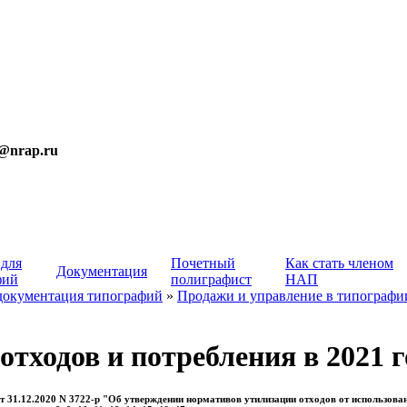
t@nrap.ru
 для
Почетный
Как стать членом
Документация
фий
полиграфист
НАП
документация типографий
»
Продажи и управление в типографи
тходов и потребления в 2021 г
 31.12.2020 N 3722-р "Об утверждении нормативов утилизации отходов от использован