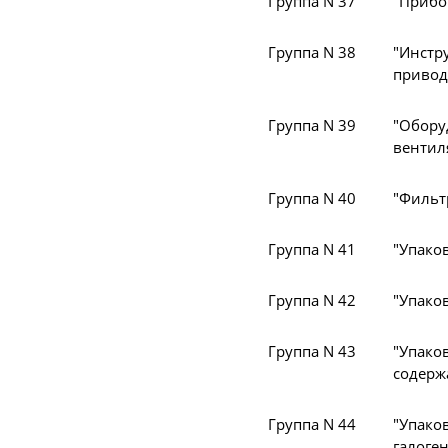
Группа N 37
"Прибо
Группа N 38
"Инст
привод
Группа N 39
"Обор
вентил
Группа N 40
"Фильт
Группа N 41
"Упако
Группа N 42
"Упако
Группа N 43
"Упак
содерж
Группа N 44
"Упако
галоге