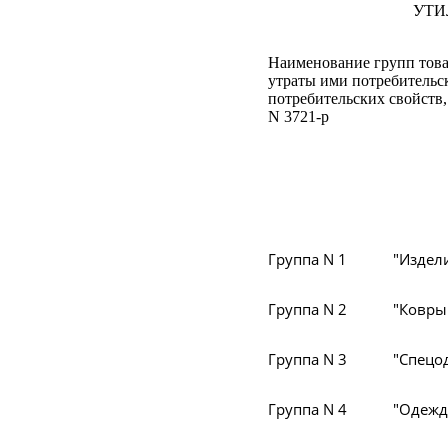
УТИ
Наименование групп това
утраты ими потребительс
потребительских свойств
N 3721-р
Группа N 1
"Издел
Группа N 2
"Ковры
Группа N 3
"Спецо
Группа N 4
"Одежд