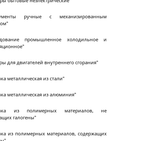
ры бытовые неэлектрические"
рументы ручные с механизированным
ом"
удование промышленное холодильное и
яционное"
ры для двигателей внутреннего сгорания"
вка металлическая из стали"
вка металлическая из алюминия"
овка из полимерных материалов, не
ащих галогены"
вка из полимерных материалов, содержащих
ны"