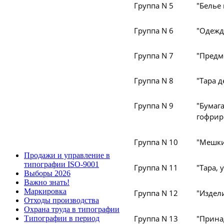
Группа N 5
"Белье
Группа N 6
"Одежд
Группа N 7
"Предм
Группа N 8
"Тара 
Группа N 9
"Бума
гофрир
Группа N 10
"Мешки
Продажи и управление в
типографии ISO-9001
Группа N 11
"Тара,
Выборы 2026
Важно знать!
Маркировка
Группа N 12
"Издел
Отходы производства
Охрана труда в типографии
Группа N 13
"Прина
Типографии в период