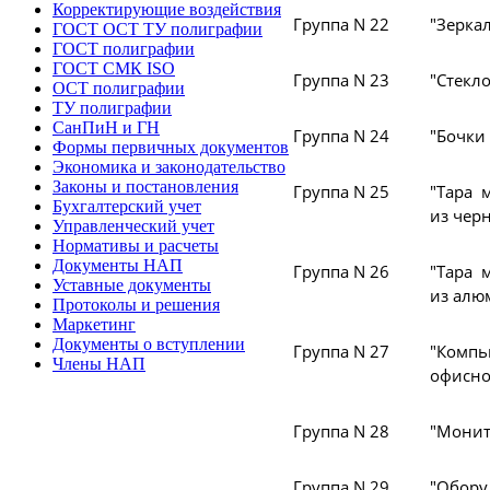
Корректирующие воздействия
Группа N 22
"Зерка
ГОСТ ОСТ ТУ полиграфии
ГОСТ полиграфии
ГОСТ СМК ISO
Группа N 23
"Стекло
ОСТ полиграфии
ТУ полиграфии
СанПиН и ГН
Группа N 24
"Бочки
Формы первичных документов
Экономика и законодательство
Законы и постановления
Группа N 25
"Тара 
Бухгалтерский учет
из чер
Управленческий учет
Нормативы и расчеты
Документы НАП
Группа N 26
"Тара 
Уставные документы
из алю
Протоколы и решения
Маркетинг
Документы о вступлении
Группа N 27
"Комп
Члены НАП
офисно
Группа N 28
"Монит
Группа N 29
"Обору