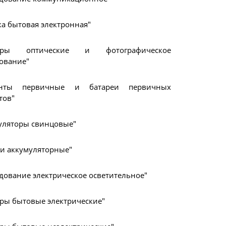
ка бытовая электронная"
оры оптические и фотографическое
ование"
енты первичные и батареи первичных
тов"
уляторы свинцовые"
еи аккумуляторные"
дование электрическое осветительное"
ры бытовые электрические"