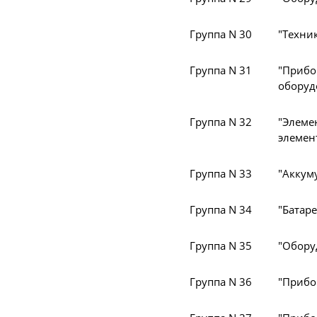
Группа N 30
"Техни
Группа N 31
"Приб
оборуд
Группа N 32
"Элем
элемен
Группа N 33
"Аккум
Группа N 34
"Батар
Группа N 35
"Обору
Группа N 36
"Прибо