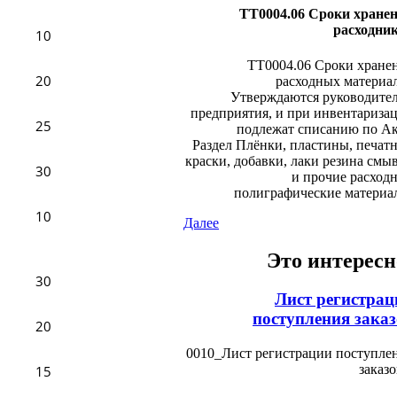
ТТ0004.06 Сроки хране
расходни
10
ТТ0004.06 Сроки хране
20
расходных материа
Утверждаются руководите
предприятия, и при инвентариза
25
подлежат списанию по Ак
Раздел Плёнки, пластины, печат
краски, добавки, лаки резина смы
30
и прочие расход
полиграфические материа
10
Далее
Это интересн
30
Лист регистрац
поступления заказ
20
0010_Лист регистрации поступле
заказо
15